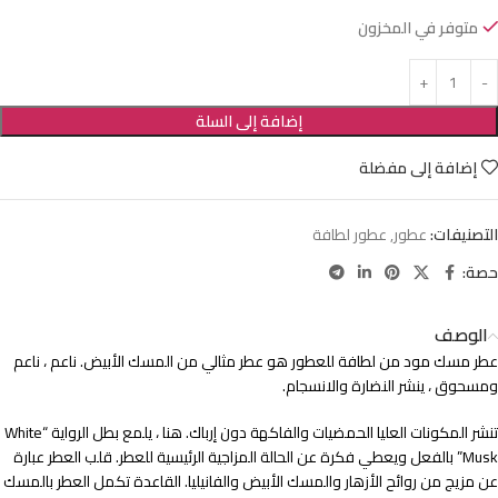
متوفر في المخزون
إضافة إلى السلة
إضافة إلى مفضلة
التصنيفات:
عطور
,
عطور لطافة
حصة:
الوصف
عطر مسك مود من لطافة للعطور هو عطر مثالي من المسك الأبيض. ناعم ، ناعم
ومسحوق ، ينشر النضارة والانسجام.
تنشر المكونات العليا الحمضيات والفاكهة دون إرباك. هنا ، يلمع بطل الرواية “White
Musk” بالفعل ويعطي فكرة عن الحالة المزاجية الرئيسية للعطر. قلب العطر عبارة
عن مزيج من روائح الأزهار والمسك الأبيض والفانيليا. القاعدة تكمل العطر بالمسك