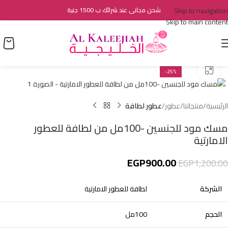
Skip to navigation
شحن مجانى عند شرائك ب 1500 جنية
Skip to main content
اضغط للتكبير
-25%
الرئيسية
منتجاتنا
عطور
عطور لطافة
مسك مود للجنسين -100مل من لطافة للعطور
الامارتية
EGP
900.00
EGP
1,200.00
الشركة
لطافة للعطور الامارتية
الحجم
100مل