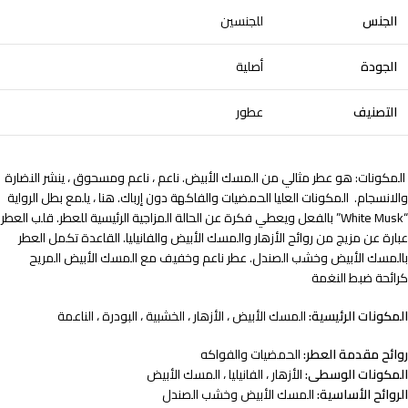
الجنس
للجنسين
الجودة
أصلية
التصنيف
عطور
المكونات: هو عطر مثالي من المسك الأبيض. ناعم ، ناعم ومسحوق ، ينشر النضارة
والانسجام.
المكونات العليا الحمضيات والفاكهة دون إرباك. هنا ، يلمع بطل الرواية
“White Musk” بالفعل ويعطي فكرة عن الحالة المزاجية الرئيسية للعطر. قلب العطر
عبارة عن مزيج من روائح الأزهار والمسك الأبيض والفانيليا. القاعدة تكمل العطر
بالمسك الأبيض وخشب الصندل.
عطر ناعم وخفيف مع المسك الأبيض المريح
كرائحة ضبط النغمة
المكونات الرئيسية:
المسك الأبيض ، الأزهار ، الخشبية ، البودرة ، الناعمة
روائح مقدمة العطر:
الحمضيات والفواكه
المكونات الوسطى:
الأزهار ، الفانيليا ، المسك الأبيض
الروائح الأساسية:
المسك الأبيض وخشب الصندل