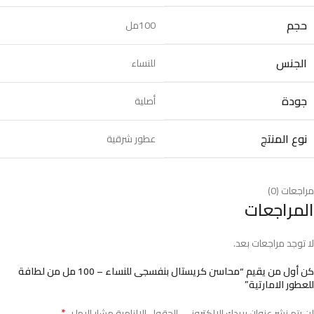
حجم
100مل
الجنس
للنساء
جودة
أصلية
نوع المنتج
عطور شرقية
مراجعات (0)
المراجعات
لا توجد مراجعات بعد.
كن أول من يقيم “محاسن كريستال بنفسجى للنساء – 100 مل من لطافة
للعطور الامارتية”
*
لن يتم نشر عنوان بريدك الإلكتروني.
الحقول الإلزامية مشار إليها بـ