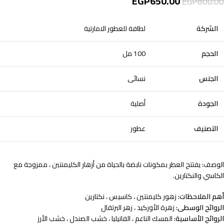
EGP
650.00
EGP
800.00
الشركة
لطافة للعطور الامارتية
الحجم
100 مل
الجنس
نسائى
الجودة
أصلية
التصنيف
عطور
الوصف: يفتتح العطر بمكونات نابضة بالحياة من أزهار الكليمنتين ، ممزوجة مع
الكاسي والنكتارين.
أهم الملاحظات:
زهور كليمنتين ، كاسيس ، نكتارين
الروائح الوسطى:
زهرة الأوركيد ، زهر البرتقال
الروائح الأساسية:
المسك الناعم ، الفانيليا ، خشب الصندل ، خشب الأرز