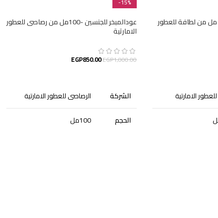
-15%
مز لطافة للرجال – 100 مل من لطافة للعطور
عودالمبخر للجنسين -100مل من رصاصى للعطور
الامارتية
EGP
850.00
EGP
1,000.00
إضافة إلى السلة
لعطور الامارتية
الشركة
الرصاصى للعطور الامارتية
الحجم
100مل
الجنس
للجنسين
الجودة
أصلية
التصنيف
عطور