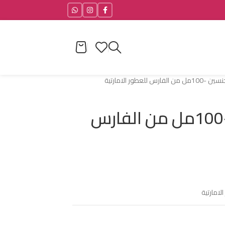
رس للعطور الامارتية
كرم العرب للجنسين -100مل من الفارس
لامارتية