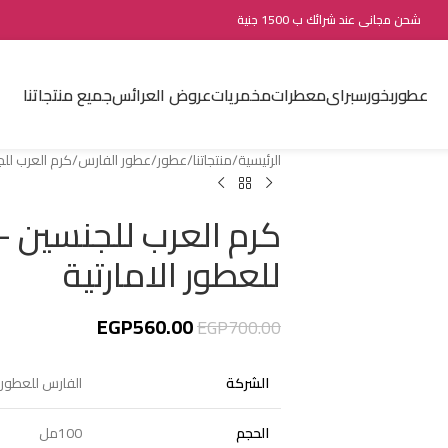
شحن مجانى عند شرائك ب 1500 جنية
عطور
بخور
سبراى
معطرات
مخمريات
عروض العرائس
جميع منتجاتنا
الرئيسية
منتجاتنا
عطور
عطور الفارس
كرم العرب للجنسين -100مل من الفا
للعطور الامارتية
EGP
560.00
EGP
700.00
الشركة
الفارس للعطور ا
الحجم
100مل