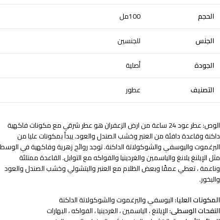
الحجم
100مل
الجنس
للجنسين
الجودة
أصلية
التصنيف
عطور
الوص: عطر عود 24 ساعة من ارض الزعفران هو عطر شرقي مع مكونات فاكهية
داكنة وقاعدة دافئة من العنبر وخشب الصندل والعود.
يبدأ بمكونات عليا من
البرغموت واليوسفي والشوكولاتة الداكنة. توجد روائح زهرية وفاكهية في الوسط
مثل الإيلنغ يلانغ والياسمين والغردينيا والفواكه مع التوابل. القاعدة ممتلئة
وناعمة ، تعطي عمقًا وبعض الظلام مع العنبر والبتشولي وخشب الصندل والعود
والبخور.
المكونات العليا:
اليوسفي والبرغموت والشوكولاتة الداكنة
النفحات الوسطى:
الإيلنغ ، الياسمين ، الغردينيا ، الفواكه ، البهارات