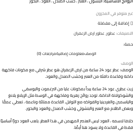
الروائح الأساسية:
البتشول ، العنبر ، خشب الصندل ، العود ، البخور
غير متوفر في المخزون
إضافة إلى مفضلة
التصنيفات:
عطور
,
عطور ارض الزعفران
حصة:
الوصف
معلومات إضافية
مراجعات (0)
الوصف
الوصف: عطر عود 24 ساعة من ارض الزعفران هو عطر شرقي مع مكونات فاكهية
داكنة وقاعدة دافئة من العنبر وخشب الصندل والعود.
زيت عطري عود 24 ساعة يبدأ بمكونات عليا من البرغموت واليوسفي
والشوكولاتة الداكنة. توجد روائح زهرية وفاكهية في الوسط مثل الإيلنغ يلانغ
والياسمين والغردينيا والفواكه مع التوابل. القاعدة ممتلئة وناعمة ، تعطي عمقًا
وبعض الظلام مع العنبر والبتشولي وخشب الصندل والعود والبخور.
خلافا لاسمه ، العود ليس العنصر المهيمن في هذا العطر. يلعب العود دورًا أساسيًا
فقط في القاعدة ولا يسود هنا أيضًا.