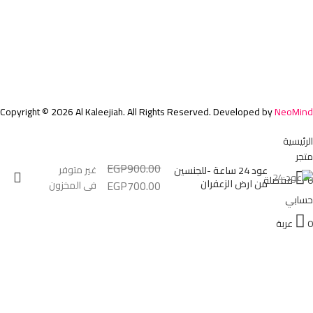
معلومات اضافية
الشروط والاحكام
سياسة الخصوصية
عن الشركة
تواصل معنا
Copyright © 2026 Al Kaleejiah. All Rights Reserved. Developed by
NeoMind
الرئيسية
متجر
EGP
900.00
غير متوفر
عود 24 ساعة -للجنسين
0
مفضلة
من ارض الزعفران
EGP
700.00
في المخزون
حسابي
0
عربة