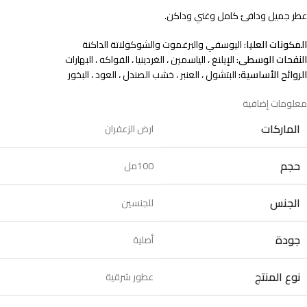
عطر جميل ودافئ كامل وغني وداكن.
المكونات العليا:
اليوسفي والبرغموت والشوكولاتة الداكنة
النفحات الوسطى:
الإيلنغ ، الياسمين ، الغردينيا ، الفواكه ، البهارات
الروائح الأساسية:
البتشول ، العنبر ، خشب الصندل ، العود ، البخور
معلومات إضافية
الماركات
ارض الزعفران
حجم
100مل
الجنس
للجنسين
جودة
أصلية
نوع المنتج
عطور شرقية