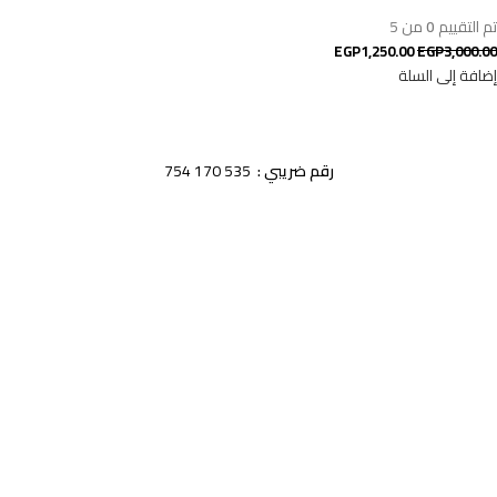
تم التقييم
0
من 5
EGP
1,250.00
EGP
3,000.00
إضافة إلى السلة
اقوى وارقى العطور الشرقية و المعطرات و البخور الاصلية صناعة اماراتية
رقم ضريبي :
535 170 754
Facebook
Instagram
تواصل معنا
رقم الهاتف
(0397 8635 012) 02+
البريد الالكترونى
info@alkaleejiah.com
واتساب