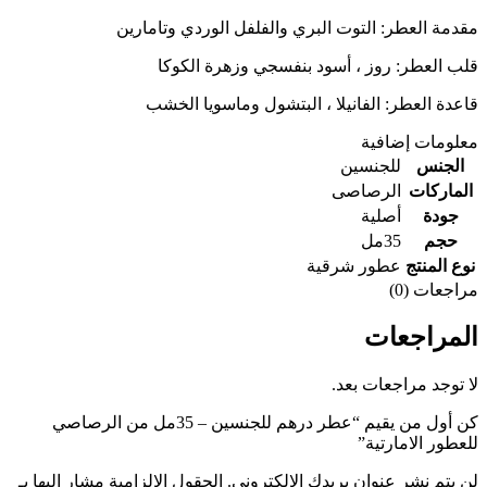
مقدمة العطر: التوت البري والفلفل الوردي وتامارين
قلب العطر: روز ، أسود بنفسجي وزهرة الكوكا
قاعدة العطر: الفانيلا ، البتشول وماسويا الخشب
معلومات إضافية
الجنس
للجنسين
الماركات
الرصاصى
جودة
أصلية
حجم
35مل
نوع المنتج
عطور شرقية
مراجعات (0)
المراجعات
لا توجد مراجعات بعد.
كن أول من يقيم “عطر درهم للجنسين – 35مل من الرصاصي
للعطور الامارتية”
لن يتم نشر عنوان بريدك الإلكتروني.
الحقول الإلزامية مشار إليها بـ