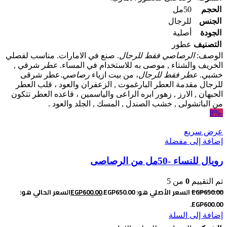
الحجم
50مل
الجنس
للرجال
الجودة
أصلية
التصنيف
عطور
الوصف:
الرصاصي فقط للرجال
. صنع في الامارات. مناسب لفصلي
الخريف والشتاء , موصى به للاستخدام في المساء.
عطر
شرقي ,
خشبي.
عطر فقط للرجال
، من بيت ازياء
رصاصي
.عطر شرقى
للرجال مقدمة العطر البارغموت , الزعفران والعود ، قلب العطر
الحبهان , الارز , زهور ابره الراعى والياسمين ، قاعده العطر تتكون
من الباتشولى , خشب الصندل , المسك , الجلد والعود .
-8%
عرض سريع
إضافة إلى مفضلة
رويال للنساء -50مل من الرصاصى
تم التقييم
0
من 5
650.00
EGP
السعر الأصلي هو: EGP650.00.
600.00
EGP
السعر الحالي هو:
EGP600.00.
إضافة إلى السلة