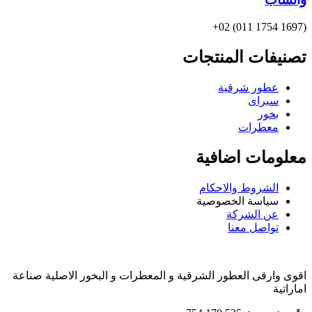
(1697 1754 011) 02+
تصنيفات المنتجات
عطور شرقية
سبراى
بخور
معطرات
معلومات اضافية
الشروط والاحكام
سياسة الخصوصية
عن الشركة
تواصل معنا
اقوى وارقى العطور الشرقية و المعطرات و البخور الاصلية صناعة
اماراتية