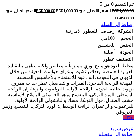
تم التقييم
0
من 5
1,000.00
EGP
السعر الأصلي هو: EGP1,000.00.
900.00
EGP
السعر الحالي هو:
EGP900.00.
إضافة إلى السلة
الشركة
رصاصى للعطور الامارتية
الحجم
100مل
الجنس
للجنسين
الجودة
أصلية
التصنيف
عطور
مخلط العود هو منتج ثوري يتميز بأنه معاصر ولكنه يتباهى بالتقاليد
العربية الغامضة. يعدك بتنشيط وإغراق حواسك الدقيقة من خلال
الذوبان في النعومة. إنه دعوة للاستمتاع بالأحاسيس المنعشة
المهدئة للرائحة الفاخرة. الميزات والتفاصيل عطر جذاب ممزوج
بزيوت عالية الجودة. الرائحة الأولية: للبرغموت والزعفران الرائحة
الوسطى: الورد التركي، البنفسج وزهر الغرنوقي الروائح الأساسية:
خشب الصندل، فول التونكا، مسك والباتشولي الرائحة الأولية:
للبرغموت والزعفران الرائحة الوسطى: الورد التركي، البنفسج وزهر
الغرنوقي
-33%
عرض سريع
إضافة إلى مفضلة