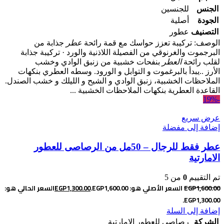
الجنس
للجنسين
الجودة
أصلية
التصنيف
عطور
الوصف: تركيبة تعزز حواسك مع قمة رائحة
عطر
جذابة من
البرجموت والغرنوقي من الفصيلة اللاذنية والورد · تركيبة جذابة
لقلب رائحة
العطر
بنفحات خشبية من زنبق الوادي وخشب
الأرز ..يبدأ بالبرغموت و التوابل و الورود. وسطه العطري بنكهات
الملاحظات الخشبية، زنبق الوادي و الشيح و الليلك و خشب الصندل.
القاعدة العطرية بنكهات الملاحظات الخشبية ...
-19%
عرض سريع
إضافة إلى مفضلة
عطر فقط للرجال – 50مل من الرصاصى للعطور
الامارتية
تم التقييم
0
من 5
1,600.00
EGP
السعر الأصلي هو: EGP1,600.00.
1,300.00
EGP
السعر الحالي هو:
EGP1,300.00.
إضافة إلى السلة
الشركة
رصاصى للعطور الامارتية