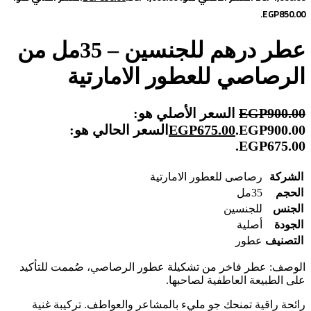
EGP850.00.
عطر درهم للجنسين – 35مل من
الرصاصي للعطور الامارتية
900.00
EGP
السعر الأصلي هو:
EGP900.00.
675.00
EGP
السعر الحالي هو:
EGP675.00.
الشركة
رصاصى للعطور الامارتية
الحجم
35مل
الجنس
للجنسين
الجودة
أصلية
التصنيف
عطور
الوصف: عطر فاخر من تشكيلة عطور الرصاصي، صُممت للتأكيد
على الطبيعة العاطفية لصاحبها.
رائحة راقية تمنحك جو مليء بالمشاعر والعواطف. تركيبة غنية