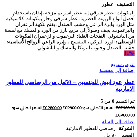
التصنيف
عطور
المكونات: عطر شرقي إنه عطر آسر تم مزجه بإتقان باستخدام
أفضل أنواع الزيوت العطرية. عطر شرقي وحار بمكونات كلاسيكية
مثل الورد وإبرة الراعي وخشب الصندل. يفتح بنكهة الزعفران
والبرغموت. يجف وصولاً إلى مزيج بارز من الورد والمسك مع لمسة
من الباتشولي.
النفحات العليا:
البرغموت والزعفران
المكونات
الوسطى:
الورد التركي ، البنفسج ، وإبرة الراعي
الروائح الأساسية:
خشب الصندل وحبوب التونكا والمسك والباتشولي
-11%
عرض سريع
إضافة إلى مفضلة
عطر عود ابيض للجنسين – 50مل من الرصاصى للعطور
الامارتية
تم التقييم
0
من 5
900.00
EGP
السعر الأصلي هو: EGP900.00.
800.00
EGP
السعر الحالي هو:
EGP800.00.
إضافة إلى السلة
الشركة
رصاصى للعطور الامارتية
الحجم
50مل