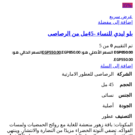
-35%
عرض سريع
إضافة إلى مفضلة
بلو ليدي للنساء -45مل من الرصاصى
تم التقييم
0
من 5
850.00
EGP
السعر الأصلي هو: EGP850.00.
550.00
EGP
السعر الحالي هو:
EGP550.00.
إضافة إلى السلة
الشركة
الرصاصى للعطور الامارتية
الحجم
45 مل
الجنس
نسائى
الجودة
أصلية
التصنيف
عطور
المكونات: باقة زهور منعشة للغاية مع روائح الحمضيات ولمسات
الفواكه.
تضفي النوتة الخضراء مزيدًا من النضارة والانتشار. وينتهي