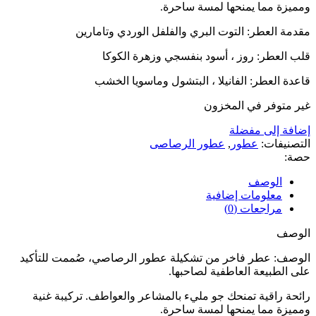
ومميزة مما يمنحها لمسة ساحرة.
مقدمة العطر: التوت البري والفلفل الوردي وتامارين
قلب العطر: روز ، أسود بنفسجي وزهرة الكوكا
قاعدة العطر: الفانيلا ، البتشول وماسويا الخشب
غير متوفر في المخزون
إضافة إلى مفضلة
التصنيفات:
عطور
,
عطور الرصاصى
حصة:
الوصف
معلومات إضافية
مراجعات (0)
الوصف
الوصف: عطر فاخر من تشكيلة عطور الرصاصي، صُممت للتأكيد
على الطبيعة العاطفية لصاحبها.
رائحة راقية تمنحك جو مليء بالمشاعر والعواطف. تركيبة غنية
ومميزة مما يمنحها لمسة ساحرة.