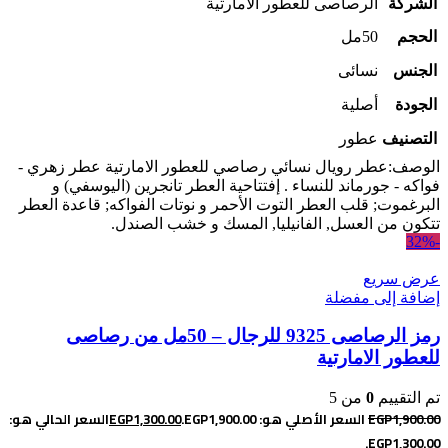
الشركة
الرصاصى للعطور الامارتية
الحجم
50مل
الجنس
نسائى
الجودة
أصلية
التصنيف
عطور
الوصف:عطر رويال نسائي رصاصي للعطور الامارتية عطر زهري -
فواكه - جورماند للنساء . إفتتاحية العطر تانجرين (اليوسفي) و
البرغموت; قلب العطر التوت الأحمر و نوتات الفواكه; قاعدة العطر
تتكون من العسل, الفانيليا, المسك و خشب الصندل.
-32%
عرض سريع
إضافة إلى مفضلة
رمز الرصاصى 9325 للرجال – 50مل من رصاصى
للعطور الامارتية
تم التقييم
0
من 5
1,900.00
EGP
السعر الأصلي هو: EGP1,900.00.
1,300.00
EGP
السعر الحالي هو:
EGP1,300.00.