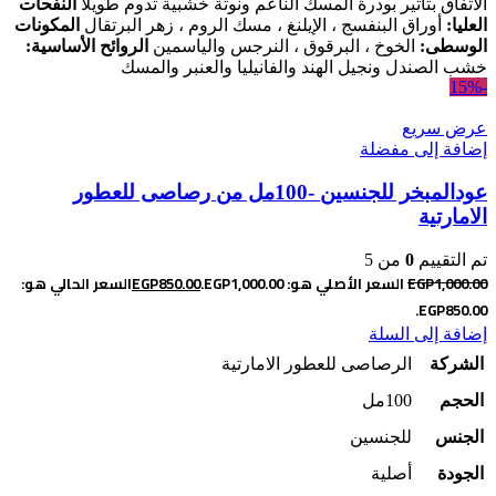
الاتفاق بتأثير
بودرة المسك الناعم ونوتة خشبية تدوم طويلاً
النفحات
العليا:
أوراق البنفسج ، الإيلنغ ، مسك الروم ، زهر البرتقال
المكونات
الوسطى:
الخوخ ، البرقوق ، النرجس والياسمين
الروائح الأساسية:
خشب الصندل ونجيل الهند والفانيليا والعنبر والمسك
-15%
عرض سريع
إضافة إلى مفضلة
عودالمبخر للجنسين -100مل من رصاصى للعطور
الامارتية
تم التقييم
0
من 5
1,000.00
EGP
السعر الأصلي هو: EGP1,000.00.
850.00
EGP
السعر الحالي هو:
EGP850.00.
إضافة إلى السلة
الشركة
الرصاصى للعطور الامارتية
الحجم
100مل
الجنس
للجنسين
الجودة
أصلية