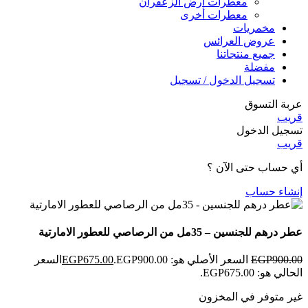
معطرات أرض الزعفران
معطرات أخرى
مخمريات
عروض العرائس
جميع منتجاتنا
مفضلة
تسجيل الدخول / تسجيل
عربة التسوق
قريب
تسجيل الدخول
قريب
أي حساب حتى الآن ؟
إنشاء حساب
عطر درهم للجنسين – 35مل من الرصاصي للعطور الامارتية
900.00
EGP
السعر الأصلي هو: EGP900.00.
675.00
EGP
السعر
الحالي هو: EGP675.00.
غير متوفر في المخزون