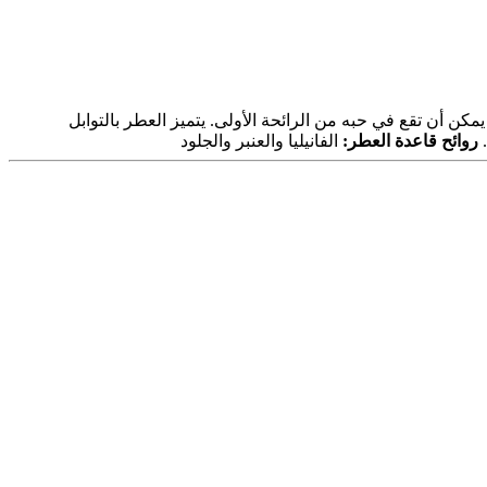
كن أن تقع في حبه من الرائحة الأولى. يتميز العطر بالتوابل
روائح قاعدة العطر:
الفانيليا والعنبر والجلود