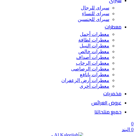
سبراى
سبراى للرجال
سبراى للنساء
سبراى للجنسين
معطرات
معطرات أجمل
معطرات لطافة
معطرات النبيل
معطرات خالص
معطرات أصداف
معطرات الرحاب
معطرات الرصاصى
معطرات بانافع
معطرات أرض الزعفران
معطرات أخرى
مخمريات
عروض العرائس
جميع منتجاتنا
0
0
البند