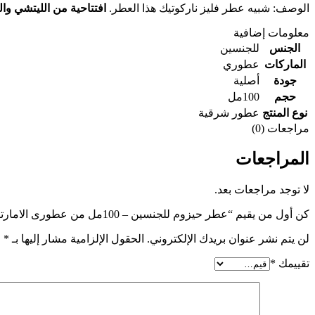
الوصف: شبيه عطر فليز ناركوتيك هذا العطر.
افتتاحية من الليتشي وا
معلومات إضافية
الجنس
للجنسين
الماركات
عطوري
جودة
أصلية
حجم
100مل
نوع المنتج
عطور شرقية
مراجعات (0)
المراجعات
لا توجد مراجعات بعد.
كن أول من يقيم “عطر حيزوم للجنسين – 100مل من عطورى الامارتية”
لن يتم نشر عنوان بريدك الإلكتروني.
الحقول الإلزامية مشار إليها بـ
*
تقييمك
*