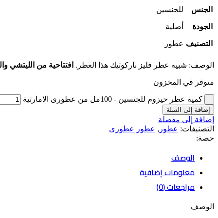
الجنس
للجنسين
الجودة
أصلية
التصنيف
عطور
الوصف: شبيه عطر فليز ناركوتيك هذا العطر.
افتتاحية من الليتشي وا
متوفر في المخزون
كمية عطر حيزوم للجنسين - 100مل من عطورى الامارتية
إضافة إلى السلة
إضافة إلى مفضلة
التصنيفات:
عطور
,
عطور عطورى
حصة:
الوصف
معلومات إضافية
مراجعات (0)
الوصف