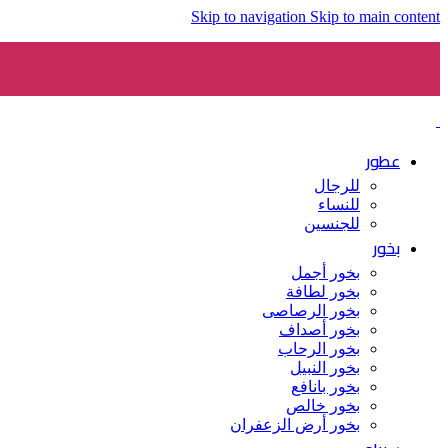
Skip to navigation
Skip to main content
عطور
للرجال
للنساء
للجنسين
بخور
بخور أجمل
بخور لطافة
بخور الرصاصى
بخور أصداف
بخور الرحاب
بخور النبيل
بخور بانافع
بخور خالص
بخور أرض الزعفران