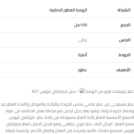
الشركة
الهمبرا للعطور الامارتية
الحجم
100مل
الجنس
رجالى
الجودة
أصلية
التصنيف
عطور
عطر جوبيلانت اورو من الهمبرا
بديل فيرزاتشي ايروس EDT
عطر مستوحى من عطر عالمي بنفس الجودة والرائحة والفوحان والثبات) العطر جيد
وممتاز كجودة وثبات وهو يعتبر بديل ارخص مع مراعاة بعض الاختلاف في مواد
التصنيع الأساسية للعطر رائحة العطر مستوحاة من رائحة عطر : فرزاتشي ايروس
صمم العطر : للرجال الثبات عطر قوي عاطفي وهو البديل الامثل لعطر فيرزاتشي
ايروس استمتع بنفحات طاغيه وفريده من النعناع والتفاح الأخضر، ولمسة رقيقة