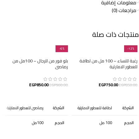
معلومات إضافية
مراجعات (0)
منتجات ذات صلة
-6%
-12%
رغبة للنساء – 100 مل من لطافة
بلو فور من للرجال – 100مل من
للعطور الامارتية
رصاصى
EGP
850.00
EGP
750.00
EGP
900.00
EGP
850.00
إضافة إلى السلة
إضافة إلى السلة
الشركة
لطافة للعطور الامارتية
الشركة
رصاصى للعطور الامارتية
الحجم
100 مل
الحجم
100مل
الجنس
نسائى
الجنس
رجالى