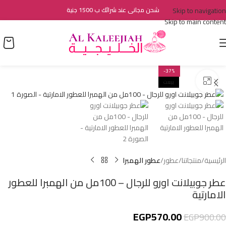
Skip to navigation
شحن مجانى عند شرائك ب 1500 جنية
Skip to main content
-37%
اضغط للتكبير
بيعت
الرئيسية
منتجاتنا
عطور
عطور الهمبرا
عطر جوبيلانت اورو للرجال – 100مل من الهمبرا للعطور
الامارتية
EGP
570.00
EGP
900.00