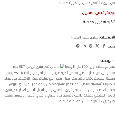
من جزيء الأمبروكسان، وذكورة صافية
غير متوفر في المخزون
إضافة إلى مفضلة
التصنيفات:
عطور
,
عطور الهمبرا
حصة:
الوصف
عطر جوبيلانت اورو (100مل) الهمبرا
بديل فيرزاتشي ايروس EDT عطر
مستوحى من عطر عالمي بنفس الجودة والرائحة والفوحان والثبات) العطر جيد
وممتاز كجودة وثبات وهو يعتبر بديل ارخص مع مراعاة بعض الاختلاف في مواد
التصنيع الأساسية للعطر رائحة العطر مستوحاة من رائحة عطر : فرزاتشي ايروس
صمم العطر : للرجال الثبات عطر قوي عاطفي وهو البديل الامثل لعطر فيرزاتشي
ايروس استمتع بنفحات طاغيه وفريده من النعناع والتفاح الأخضر، ولمسة رقيقة
من جزيء الأمبروكسان، وذكورة صافية