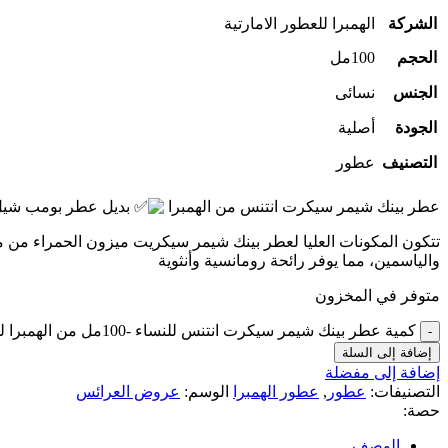
الشركة
الهمبرا للعطور الامارتية
الحجم
100مل
الجنس
نسائى
الجودة
أصلية
التصنيف
عطور
عطر بينك شيمر سيكرت انتنس من الهمبرا
بديل عطر بومب شيل
تتكون المكونات العليا لعطر بينك شيمر سيكريت ميزون الحمراء من مزيج
والياسمين، مما يوفر رائحة رومانسية وأنثوية
متوفر في المخزون
كمية عطر بينك شيمر سيكرت انتنس للنساء -100مل من الهمبرا للعطور الامارتية
إضافة إلى السلة
إضافة إلى مفضلة
التصنيفات:
عطور
,
عطور الهمبرا
الوسم:
عروض العرائس
حصة:
الوصف