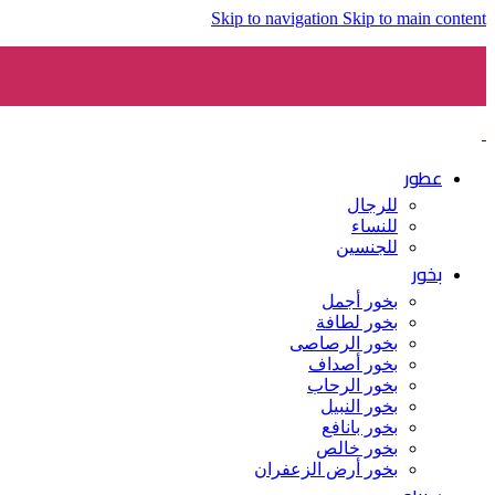
Skip to navigation
Skip to main content
عطور
للرجال
للنساء
للجنسين
بخور
بخور أجمل
بخور لطافة
بخور الرصاصى
بخور أصداف
بخور الرحاب
بخور النبيل
بخور بانافع
بخور خالص
بخور أرض الزعفران