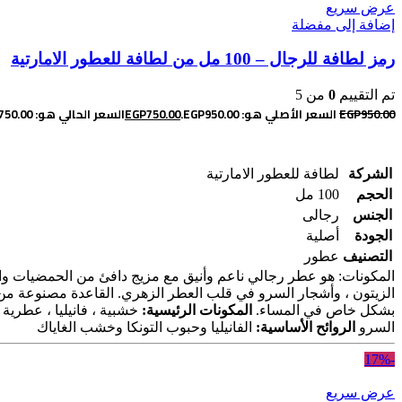
عرض سريع
إضافة إلى مفضلة
رمز لطافة للرجال – 100 مل من لطافة للعطور الامارتية
تم التقييم
0
من 5
950.00
EGP
السعر الأصلي هو: EGP950.00.
750.00
EGP
السعر الحالي هو: EGP750.00.
إضافة إلى السلة
الشركة
لطافة للعطور الامارتية
الحجم
100 مل
الجنس
رجالى
الجودة
أصلية
التصنيف
عطور
المكونات: هو عطر رجالي ناعم وأنيق مع مزيج دافئ من الحمضيات والفا
الزيتون ، وأشجار السرو في قلب العطر الزهري. القاعدة مصنوعة من ا
بشكل خاص في المساء.
المكونات الرئيسية:
خشبية ، فانيليا ، عطرية ،
السرو
الروائح الأساسية:
الفانيليا وحبوب التونكا وخشب الغاياك
-17%
عرض سريع