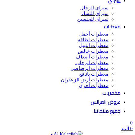
سبراى
سبراى للرجال
سبراى للنساء
سبراى للجنسين
معطرات
معطرات أجمل
معطرات لطافة
معطرات النبيل
معطرات خالص
معطرات أصداف
معطرات الرحاب
معطرات الرصاصى
معطرات بانافع
معطرات أرض الزعفران
معطرات أخرى
مخمريات
عروض العرائس
جميع منتجاتنا
0
0
البند