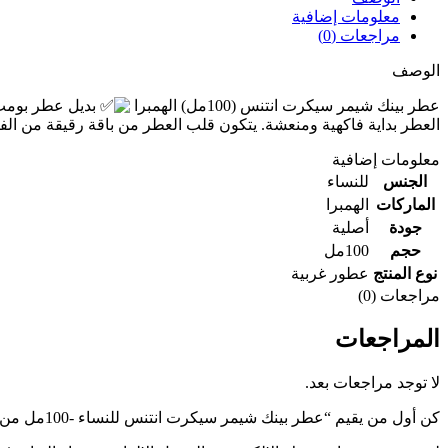
معلومات إضافية
مراجعات (0)
الوصف
عطر بينك شيمر سيكرت انتنس (100مل) الهمبرا
بديل عطر بومب ش
العطر بداية فاكهية ومنعشة. يتكون قلب العطر من باقة رقيقة من الفاوا
معلومات إضافية
الجنس
للنساء
الماركات
الهمبرا
جودة
أصلية
حجم
100مل
نوع المنتج
عطور غربية
مراجعات (0)
المراجعات
لا توجد مراجعات بعد.
كن أول من يقيم “عطر بينك شيمر سيكرت انتنس للنساء -100مل من الهمبرا للعطور الامارتية”