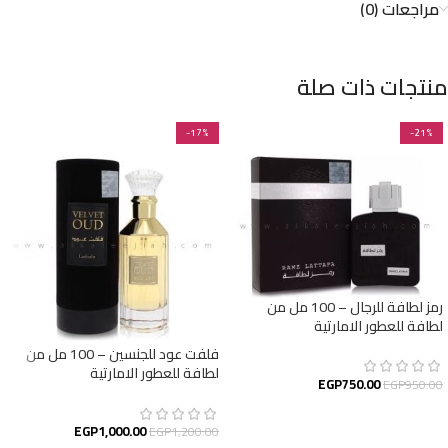
مراجعات (0)
منتجات ذات صلة
-17%
-21%
رمز لطافة للرجال – 100 مل من
لطافة للعطور الامارتية
فلفت عود للجنسين – 100 مل من
لطافة للعطور الامارتية
EGP
750.00
EGP
950.00
إضافة إلى السلة
EGP
1,000.00
EGP
1,200.00