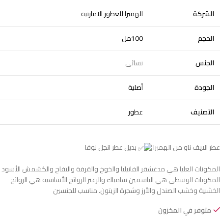
الشركة
الهمبرا للعطور الامارتية
الحجم
100مل
الجنس
نسائى
الجودة
أصلية
التصنيف
عطور
عطر الايف ناو من الهمبرا
بديل عطر انجل نوفا
المكونات العليا هي مدغشقر الفانيليا والخوخ والقرفة والتفاح والكشمش الأسود
المكونات الوسطى هي الياسمين سامباك والزعتر الروائح الأساسية هي الروائح
الخشبية وخشب الصندل والأرز وشجرة الزيتون. مناسب للجنسين
متوفر في المخزون