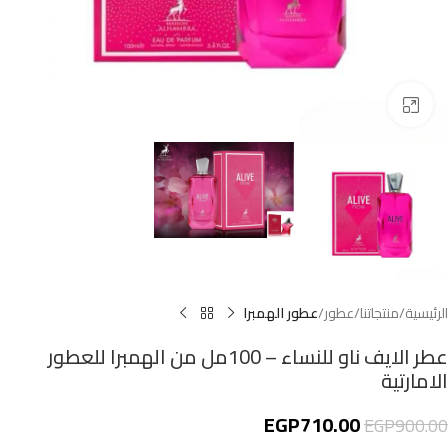
اضغط للتكبير
الرئيسية
منتجاتنا
عطور
عطور الهمبرا
عطر الايف ناو للنساء – 100مل من الهمبرا للعطور
الامارتية
EGP
710.00
EGP
900.00