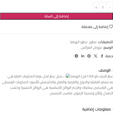
إضافة إلى السلة
إضافة إلى مفضلة
التصنيفات:
عطور
,
عطور الهمبرا
الوسم:
عروض العرائس
حصة:
الوصف
عطر الايف ناو (100مل) الهمبرا
بديل عطر انجل نوفا المكونات العليا هي
مدغشقر الفانيليا والخوخ والقرفة والتفاح والكشمش الأسود المكونات الوسطى
هي الياسمين سامباك والزعتر الروائح الأساسية هي الروائح الخشبية وخشب
الصندل والأرز وشجرة الزيتون. مناسب للجنسين
معلومات إضافية