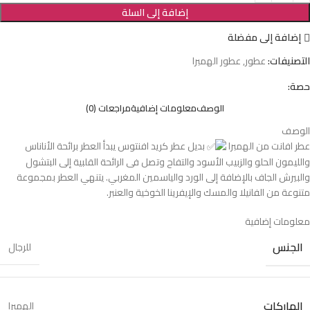
إضافة إلى السلة
إضافة إلى مفضلة
التصنيفات:
عطور
,
عطور الهمبرا
حصة:
الوصف
معلومات إضافية
مراجعات (0)
الوصف
عطر افانت من الهمبرا
بديل عطر كريد افنتوس يبدأ العطر برائحة الأناناس
والليمون الحلو والزبيب الأسود والتفاح وتصل فى الرائحة القلبية إلى البتشول
والبيرش الجاف بالإضافة إلى الورد والياسمين المغربي. يتنهي العطر بمجموعة
متنوعة من الفانيلا والمسك والإيفرينا الخوخية والعنبر.
معلومات إضافية
الجنس
للرجال
الماركات
الهمبرا