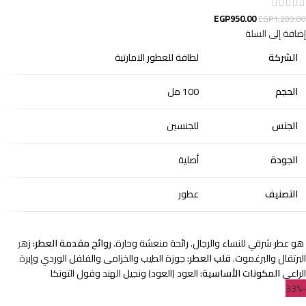
EGP
950.00
EGP
1,200.00
إضافة إلى السلة
الشركة
لطافة للعطور الامارتية
الحجم
100 مل
الجنس
للجنسين
الجودة
أصلية
التصنيف
عطور
هو عطر شرقي للنساء والرجال. رائحة منعشة وحارة.
روائح مقدمة العطر:
زهر
البرتقال والبرغموت.
قلب العطر:
جوزة الطيب والخزامى والفلفل الوردي وإبرة
الراعي
المكونات الأساسية:
العود (العود) ونجيل الهند وفول التونكا
-33%