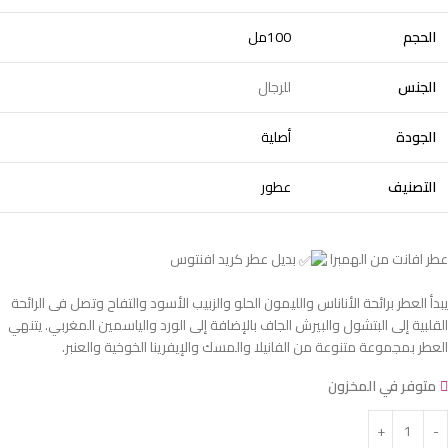
الحجم
100مل
الجنس
للرجال
الجودة
أصلية
التصنيف
عطور
عطر افانت من الهمبرا
بديل عطر كريد افنتوس
يبدأ العطر برائحة الأناناس والليمون الحلو والزبيب الأسود والتفاح وتصل فى الرائحة
القلبية إلى البتشول والبيرش الجاف بالإضافة إلى الورد والياسمين المغربي. يتنهي
العطر بمجموعة متنوعة من الفانيلا والمسك والإيفرينا الخوخية والعنبر.
متوفر في المخزون