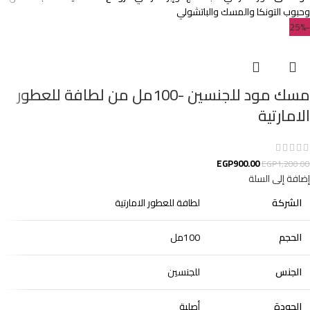
وحبوب التونكا والمسك والباتشولي
-25%
مسك مود للجنسين -100مل من لطافة للعطور
الامارتية
EGP
900.00
EGP
1,200.00
إضافة إلى السلة
الشركة
لطافة للعطور الامارتية
الحجم
100مل
الجنس
للجنسين
الجودة
أصلية