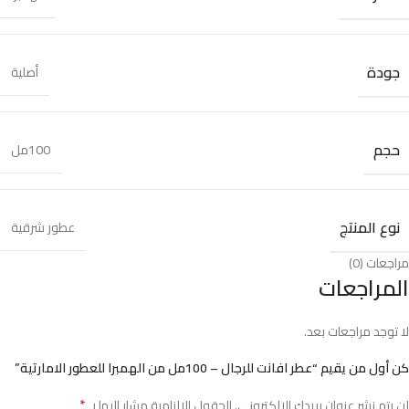
جودة
أصلية
حجم
100مل
نوع المنتج
عطور شرقية
مراجعات (0)
المراجعات
لا توجد مراجعات بعد.
كن أول من يقيم “عطر افانت للرجال – 100مل من الهمبرا للعطور الامارتية”
*
لن يتم نشر عنوان بريدك الإلكتروني.
الحقول الإلزامية مشار إليها بـ