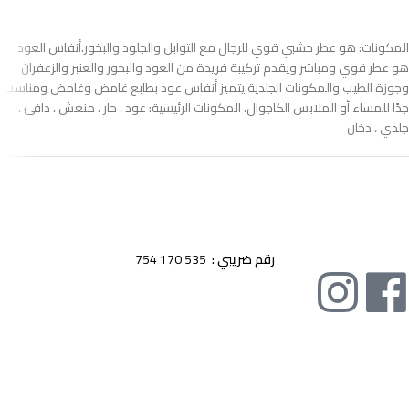
المكونات: هو عطر خشبي قوي للرجال مع التوابل والجلود والبخور.أنفاس العود
هو عطر قوي ومباشر ويقدم تركيبة فريدة من العود والبخور والعنبر والزعفران
وجوزة الطيب والمكونات الجلدية.يتميز أنفاس عود بطابع غامض وغامض ومناسب
جدًا للمساء أو الملابس الكاجوال. المكونات الرئيسية: عود ، حار ، منعش ، دافئ ،
جلدي ، دخان
اقوى وارقى العطور الشرقية و المعطرات و البخور الاصلية صناعة اماراتية
رقم ضريبي :
535 170 754
تصنيفات المنتجات
عطور شرقية
سبراى