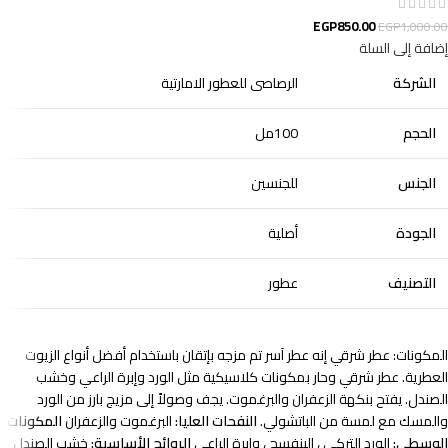
EGP
850.00
EGP
1,000.00
إضافة إلى السلة
الشركة
الرصاصى للعطور الامارتية
الحجم
100مل
الجنس
للجنسين
الجودة
أصلية
التصنيف
عطور
المكونات: عطر شرقي إنه عطر آسر تم مزجه بإتقان باستخدام أفضل أنواع الزيوت
العطرية. عطر شرقي وحار بمكونات كلاسيكية مثل الورد وإبرة الراعي وخشب
الصندل. يفتح بنكهة الزعفران والبرغموت. يجف وصولاً إلى مزيج بارز من الورد
والمسك مع لمسة من الباتشولي.
النفحات العليا:
البرغموت والزعفران
المكونات
الوسطى:
الورد التركي ، البنفسج ، وإبرة الراعي
الروائح الأساسية:
خشب الصندل