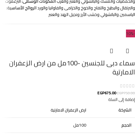
والحمضيات والمسك والباتشولي والعنبر والغرب
المكونات الوسطى:
البرغموت
والبرتقال والبطيخ والتفاح والخوخ والخزامى والفاوانيا والورد
الروائح الأساسية:
الياسمين والباتشولي وخشب الأرز ونجيل الهند والعنبر
-10%
سماء دبى للجنسين -100مل من ارض الزعفران
الامارتية
EGP
675.00
EGP
750.00
إضافة إلى السلة
الشركة
ارض الزعفران الامارتية
الحجم
100مل