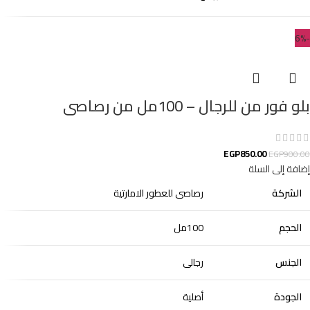
-6%
بلو فور من للرجال – 100مل من رصاصى
EGP
850.00
EGP
900.00
إضافة إلى السلة
الشركة
رصاصى للعطور الامارتية
الحجم
100مل
الجنس
رجالى
الجودة
أصلية