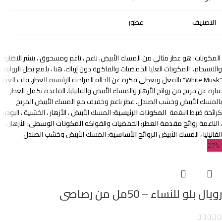
التصنيف
عطور
المكونات: هو عطر مثالي من المسك الأبيض. ناعم ، ناعم ومسحوق ، ينشر النضارة
والانسجام.
المكونات العليا الحمضيات والفاكهة دون إرباك. هنا ، يلمع بطل الرواية
"White Musk" بالفعل ويعطي فكرة عن الحالة المزاجية الرئيسية للعطر. قلب العطر
عبارة عن مزيج من روائح الأزهار والمسك الأبيض والفانيليا. القاعدة تكمل العطر
بالمسك الأبيض وخشب الصندل.
عطر ناعم وخفيف مع المسك الأبيض المريح
كرائحة ضبط النغمة
المكونات الرئيسية:
المسك الأبيض ، الأزهار ، الخشبية ، البودرة
، الناعمة
روائح مقدمة العطر:
الحمضيات والفواكه
المكونات الوسطى:
الأزهار ،
الفانيليا ، المسك الأبيض
الروائح الأساسية:
المسك الأبيض وخشب الصندل
-27%
رويال بلو للنساء – 50مل من رصاصى