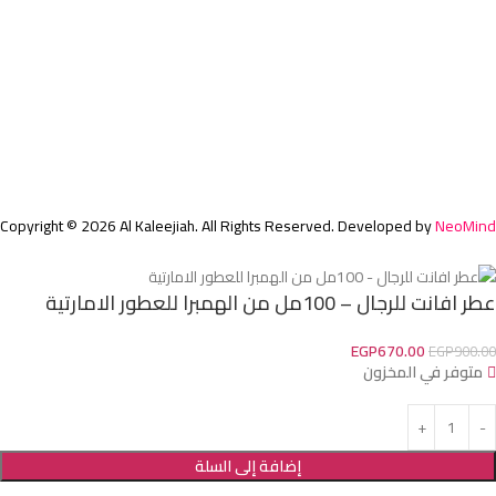
بخور
معطرات
معلومات اضافية
الشروط والاحكام
سياسة الخصوصية
عن الشركة
تواصل معنا
Copyright © 2026 Al Kaleejiah. All Rights Reserved. Developed by
NeoMind
عطر افانت للرجال – 100مل من الهمبرا للعطور الامارتية
EGP
670.00
EGP
900.00
متوفر في المخزون
إضافة إلى السلة