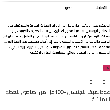
التصنيف
عطور
الوصف:
عطر
أروماتك - حار للرجال من الروائح العطرية الفوارة والحمضيات من
النعناع واليوسفي. يستمر المظهر العطري في قلب العطر مع الكزبرة ، وتوجد
نفحات زهرية من الورد والياسمين وتختلط مع إبرة الراعي والفلفل. تضيف الروائح
الدافئة والجافة من الأخشاب الثمينة والعنبر إلى أصالة وفخامة هذا العطر الفريد.
مقدمة العطر:
النعناع والماندرين
المكونات الوسطى:
الكزبرة ، إبرة الراعي ،
الياسمين ، الورد ، الفلفل
الروائح الأساسية:
العنبر والأخشاب
-15%
عودالمبخر للجنسين -100مل من رصاصى للعطور
الامارتية