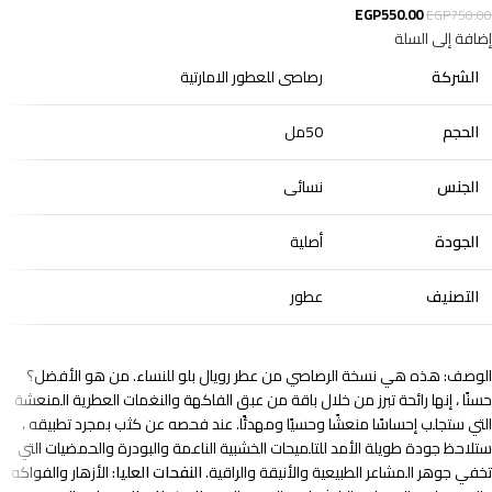
EGP
550.00
EGP
750.00
إضافة إلى السلة
الشركة
رصاصى للعطور الامارتية
الحجم
50مل
الجنس
نسائى
الجودة
أصلية
التصنيف
عطور
الوصف: هذه هي نسخة الرصاصي من عطر رويال بلو للنساء. من هو الأفضل؟
حسنًا ، إنها رائحة تبرز من خلال باقة من عبق الفاكهة والنغمات العطرية المنعشة
التي ستجلب إحساسًا منعشًا وحسيًا ومهدئًا. عند فحصه عن كثب بمجرد تطبيقه ،
ستلاحظ جودة طويلة الأمد للتلميحات الخشبية الناعمة والبودرة والحمضيات التي
تخفي جوهر المشاعر الطبيعية والأنيقة والراقية.
النفحات العليا:
الأزهار والفواكه