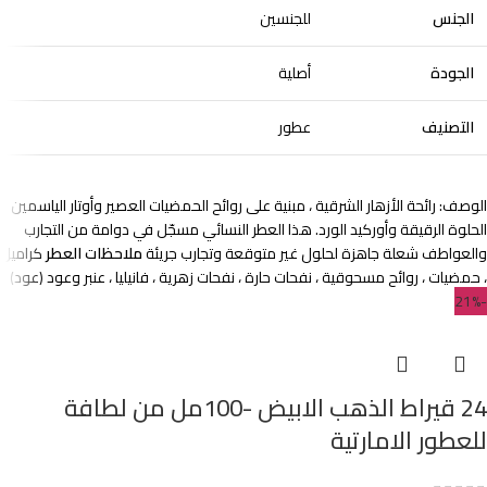
الجنس
للجنسين
الجودة
أصلية
التصنيف
عطور
الوصف: رائحة الأزهار الشرقية ، مبنية على روائح الحمضيات العصير وأوتار الياسمين
الحلوة الرقيقة وأوركيد الورد. هذا العطر النسائي مسجّل في دوامة من التجارب
والعواطف شعلة جاهزة لحلول غير متوقعة وتجارب جريئة
ملاحظات العطر
كراميل
، حمضيات ، روائح مسحوقية ، نفحات حارة ، نفحات زهرية ، فانيليا ، عنبر وعود (عود)
-21%
24 قيراط الذهب الابيض -100مل من لطافة
للعطور الامارتية