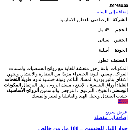
EGP550.00.
إضافة إلى السلة
الشركة
الرصاصى للعطور الامارتية
الحجم
45 مل
الجنس
نسائى
الجودة
أصلية
التصنيف
عطور
المكونات: باقة زهور منعشة للغاية مع روائح الحمضيات ولمسات
الفواكه.
تضفي النوتة الخضراء مزيدًا من النضارة والانتشار. وينتهي
الاتفاق بتأثير
بودرة المسك الناعم ونوتة خشبية تدوم طويلاً
النفحات
العليا:
أوراق البنفسج ، الإيلنغ ، مسك الروم ، زهر البرتقال
المكونات
الوسطى:
الخوخ ، البرقوق ، النرجس والياسمين
الروائح الأساسية:
خشب الصندل ونجيل الهند والفانيليا والعنبر والمسك
-25%
عرض سريع
إضافة إلى مفضلة
جواد الليل للجنسين – 100 مل من خالص