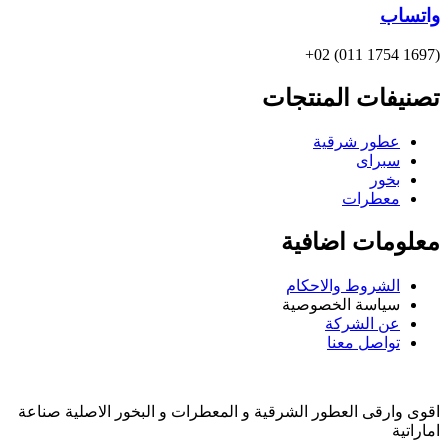
واتساب
(1697 1754 011) 02+
تصنيفات المنتجات
عطور شرقية
سبراى
بخور
معطرات
معلومات اضافية
الشروط والاحكام
سياسة الخصوصية
عن الشركة
تواصل معنا
اقوى وارقى العطور الشرقية و المعطرات و البخور الاصلية صناعة
اماراتية