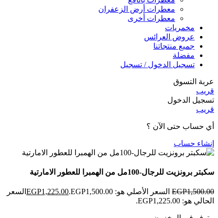
معطرات أرض الزعفران
معطرات أخرى
مخمريات
عروض العرائس
جميع منتجاتنا
مفضلة
تسجيل الدخول / تسجيل
عربة التسوق
قريب
تسجيل الدخول
قريب
أي حساب حتى الآن ؟
إنشاء حساب
سكبتر برونزيت للرجال-100مل من الهمبرا للعطور الامارتية
1,500.00
EGP
السعر الأصلي هو: EGP1,500.00.
1,225.00
EGP
السعر
الحالي هو: EGP1,225.00.
متوفر في المخزون