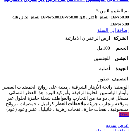
تم التقييم
0
من 5
750.00
EGP
السعر الأصلي هو: EGP750.00.
675.00
EGP
السعر الحالي هو:
EGP675.00.
إضافة إلى السلة
الشركة
ارض الزعفران الامارتية
الحجم
100مل
الجنس
للجنسين
الجودة
أصلية
التصنيف
عطور
الوصف: رائحة الأزهار الشرقية ، مبنية على روائح الحمضيات العصير
وأوتار الياسمين الحلوة الرقيقة وأوركيد الورد. هذا العطر النسائي
مسجّل في دوامة من التجارب والعواطف شعلة جاهزة لحلول غير
متوقعة وتجارب جريئة
ملاحظات العطر
كراميل ، حمضيات ، روائح
مسحوقية ، نفحات حارة ، نفحات زهرية ، فانيليا ، عنبر وعود (عود)
-33%
عرض سريع
إضافة إلى مفضلة