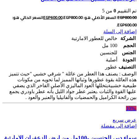
تم التقييم
0
من 5
800.00
EGP
السعر الأصلي هو: EGP800.00.
600.00
EGP
السعر الحالي هو:
EGP600.00.
إضافة إلى السلة
الشركة
خالص للعطور الامارتية
الحجم
100 مل
الجنس
للجنسين
الجودة
أصلية
التصنيف
عطور
الوصف : يصنف هذا العطر من عائلة " شرقي خشبي "حيث تتميز
هذه العائلة بقوة عطورها وثباتها المميز لما تحويه من مكونات
طبيعية خشبيةيتخللها العود الماليزي الأصلي الفاخر الذي يضفي
عليها القوة والثبات .يعتبر عطر جواد الليل بأنه عطر باودري يجمع
بين رائحة الكراميل والحمضيات والفانيليا والعنبر والعود .
-10%
عرض سريع
إضافة إلى مفضلة
سماء دبى للجنسين -100مل من ارض الزعفران الامارتية