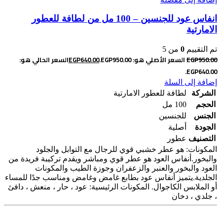
انفاس عود للجنسين – 100 مل من لطافة للعطور
الامارتية
تم التقييم
0
من 5
950.00
EGP
السعر الأصلي هو: EGP950.00.
640.00
EGP
السعر الحالي هو:
EGP640.00.
إضافة إلى السلة
الشركة
لطافة للعطور الامارتية
الحجم
100 مل
الجنس
للجنسين
الجودة
أصلية
التصنيف
عطور
المكونات: هو عطر خشبي قوي للرجال مع التوابل والجلود
والبخور.أنفاس العود هو عطر قوي ومباشر ويقدم تركيبة فريدة من
العود والبخور والعنبر والزعفران وجوزة الطيب والمكونات
الجلدية.يتميز أنفاس عود بطابع غامض وغامض ومناسب جدًا للمساء
أو الملابس الكاجوال. المكونات الرئيسية: عود ، حار ، منعش ، دافئ
، جلدي ، دخان