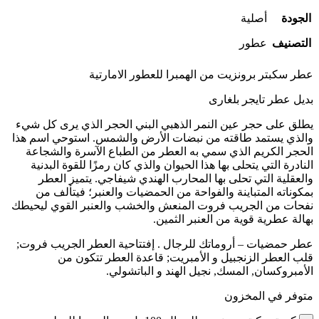
الجودة
أصلية
التصنيف
عطور
عطر سكبتر برونزيت من الهمبرا للعطور الامارتية
بديل عطر تايجر بلغارى
يطلق على حجر عين النمر الذهبي البني الحجر الذي يرى كل شيء
والذي يستمد طاقته من نبضات الأرض والشمس. استوحي اسم هذا
الحجر الكريم الذي سمي به العطر من الطباع الآسرة والشجاعة
النادرة التي يتحلى بها هذا الحيوان والذي كان رمزًا للقوة البدنية
والعقلية التي تحلى بها المحارب الهندي شيفاجي. يتميز العطر
بمكوناته المتباينة والفواحة من الحمضيات والعنبر؛ فيتألف من
نفحات من الجريب فروت المنعش والخشب والعنبر القوي ليحيطك
بهالة عطرية قوية من العنبر الثمين.
عطر حمضيات – أروماتك للرجال . إفتتاحية العطر الجريب فروت;
قلب العطر الزنجبيل و الأمبريت; قاعدة العطر تتكون من
الأمبروكسان, المسك, نجيل الهند و الباتشولي.
متوفر في المخزون