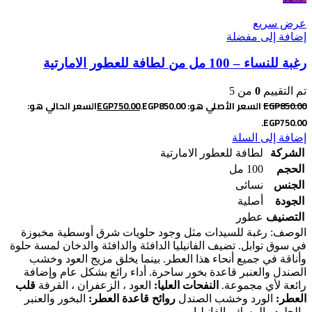
عرض سريع
إضافة إلى مفضلة
رغبة للنساء – 100 مل من لطافة للعطور الامارتية
تم التقييم
0
من 5
850.00
EGP
السعر الأصلي هو: EGP850.00.
750.00
EGP
السعر الحالي هو:
EGP750.00.
إضافة إلى السلة
الشركة
لطافة للعطور الامارتية
الحجم
100 مل
الجنس
نسائى
الجودة
أصلية
التصنيف
عطور
الوصف: رغبة للسيدات مثل وجود حلويات شرق أوسطية مخبوزة
في سوق توابل. تضيف الفانيليا الدافئة والدافئة والدخان لمسة حلوة
وأناقة في جميع أنحاء هذا العطر. بينما يخلق مزيج العود وخشب
الصندل والعنبر قاعدة بخور ساحرة. أداء رائع بشكل عام وإضافة
رائعة لأي مجموعة.
النفحات العليا:
العود ، الزعفران ، القرفة
قلب
العطر:
الورد وخشب الصندل
روائح قاعدة العطر:
البخور والعنبر
والجلود والمسك والفانيليا.