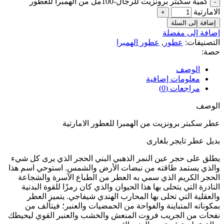
كمية سكبتر برونزيت للرجال-100مل من الهمبرا للعطور
الامارتية
إضافة إلى السلة
إضافة إلى مفضلة
التصنيفات:
عطور
,
عطور الهمبرا
حصة:
الوصف
معلومات إضافية
مراجعات (0)
الوصف
عطر سكبتر برونزيت من الهمبرا للعطور الامارتية
بديل عطر تايجر بلغارى
يطلق على حجر عين النمر الذهبي البني الحجر الذي يرى كل شيء
والذي يستمد طاقته من نبضات الأرض والشمس. استوحي اسم هذا
الحجر الكريم الذي سمي به العطر من الطباع الآسرة والشجاعة
النادرة التي يتحلى بها هذا الحيوان والذي كان رمزًا للقوة البدنية
والعقلية التي تحلى بها المحارب الهندي شيفاجي. يتميز العطر
بمكوناته المتباينة والفواحة من الحمضيات والعنبر؛ فيتألف من
نفحات من الجريب فروت المنعش والخشب والعنبر القوي ليحيطك