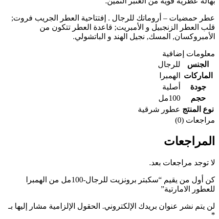
بهالة عطرية قوية من العنبر الثمين.
عطر حمضيات – أروماتك للرجال . إفتتاحية العطر الجريب فروت;
قلب العطر الزنجبيل و الأمبريت; قاعدة العطر تتكون من
الأمبروكسان, المسك, نجيل الهند و الباتشولي.
معلومات إضافية
الجنس
للرجال
الماركات
الهمبرا
جودة
أصلية
حجم
100مل
نوع المنتج
عطور شرقية
مراجعات (0)
المراجعات
لا توجد مراجعات بعد.
كن أول من يقيم “سكبتر برونزيت للرجال-100مل من الهمبرا
للعطور الامارتية”
لن يتم نشر عنوان بريدك الإلكتروني.
الحقول الإلزامية مشار إليها بـ
*