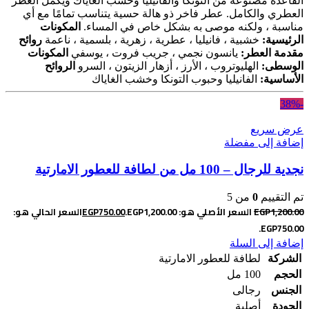
القاعدة مصنوعة من التونكا والفانيليا وخشب الغاياك ويكمل العطر
العطري والكامل. عطر فاخر ذو هالة حسية يتناسب تمامًا مع أي
مناسبة ، ولكنه موصى به بشكل خاص في المساء.
المكونات
الرئيسية:
خشبية ، فانيليا ، عطرية ، زهرية ، بلسمية ، ناعمة
روائح
مقدمة العطر:
يانسون نجمي ، جريب فروت ، يوسفي
المكونات
الوسطى:
الهليوتروب ، الأرز ، أزهار الزيتون ، السرو
الروائح
الأساسية:
الفانيليا وحبوب التونكا وخشب الغاياك
-38%
عرض سريع
إضافة إلى مفضلة
نجدية للرجال – 100 مل من لطافة للعطور الامارتية
تم التقييم
0
من 5
1,200.00
EGP
السعر الأصلي هو: EGP1,200.00.
750.00
EGP
السعر الحالي هو:
EGP750.00.
إضافة إلى السلة
الشركة
لطافة للعطور الامارتية
الحجم
100 مل
الجنس
رجالى
الجودة
أصلية