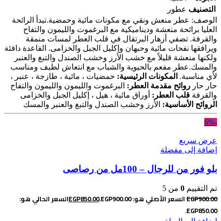
التصنيف
عطور
الوصف: عطر منعش ونقي مع مكونات مائية وحمضية.
تبدأ الرائحة
العليا برائحة منعشة وديناميكية مع البرغموت والليمون والتفاح
والقرفة. تضفي أزهار البرتقال في قلب العطر لمسات منمقة
ويرافقها نفحات مائية وحبهان وإكليل الجبل والخزامى. القاعدة دافئة
ولكنها منعشة قليلاً مع خشب الأرز وخشب الصندل والتبغ والعنبر
والمسك.
عطر مفعم بالحيوية والشباب مع انتعاش لطيف ومناسب
لأي مناسبة.
المكونات الرئيسية:
حمضيات ، مائية ، طازجة ، عنبر ،
حار حار
روائح مقدمة العطر:
البرغموت والليمون والليمون والتفاح
والقرفة
قلب العطر:
أوراق مائية ، هيل ، إكليل الجبل والخزامى
الروائح الأساسية:
الأرز وخشب الصندل والتبغ والعنبر والمسك
-6%
عرض سريع
إضافة إلى مفضلة
بلو فور من للرجال – 100مل من رصاصى
تم التقييم
0
من 5
900.00
EGP
السعر الأصلي هو: EGP900.00.
850.00
EGP
السعر الحالي هو:
EGP850.00.