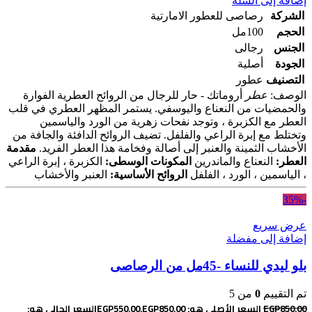
إضافة إلى السلة
الشركة
رصاصى للعطور الامارتية
الحجم
100مل
الجنس
رجالى
الجودة
أصلية
التصنيف
عطور
الوصف:
عطر
أروماتك - حار للرجال من الروائح العطرية الفوارة
والحمضيات من النعناع واليوسفي. يستمر المظهر العطري في قلب
العطر مع الكزبرة ، وتوجد نفحات زهرية من الورد والياسمين
وتختلط مع إبرة الراعي والفلفل. تضيف الروائح الدافئة والجافة من
الأخشاب الثمينة والعنبر إلى أصالة وفخامة هذا العطر الفريد.
مقدمة
العطر:
النعناع والماندرين
المكونات الوسطى:
الكزبرة ، إبرة الراعي
، الياسمين ، الورد ، الفلفل
الروائح الأساسية:
العنبر والأخشاب
-35%
عرض سريع
إضافة إلى مفضلة
بلو ليدي للنساء -45مل من الرصاصى
تم التقييم
0
من 5
850.00
EGP
السعر الأصلي هو: EGP850.00.
550.00
EGP
السعر الحالي هو: