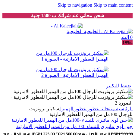
Skip to navigation
Skip to main content
شحن مجانى عند شرائك ب 1500 جنية
0
البند
-18%
اضغط للتكبير
الرئيسية
منتجاتنا
عطور
عطور الهمبرا
سكبتر برونزيت
للرجال-100مل من الهمبرا للعطور الامارتية
جين لوى ماتيرى للنساء -100مل من الهمبرا للعطور الامارتية
1,500.00
EGP
السعر الأصلي هو: EGP1,500.00.
1,225.00
EGP
السعر الحالي هو: