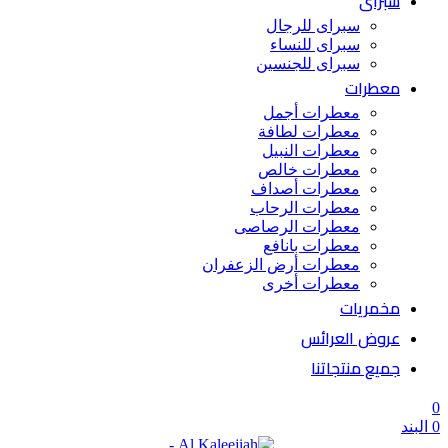
سبراى
سبراى للرجال
سبراى للنساء
سبراى للجنسين
معطرات
معطرات أجمل
معطرات لطافة
معطرات النبيل
معطرات خالص
معطرات أصداف
معطرات الرحاب
معطرات الرصاصى
معطرات بانافع
معطرات أرض الزعفران
معطرات أخرى
مخمريات
عروض العرائس
جميع منتجاتنا
0
0
البند