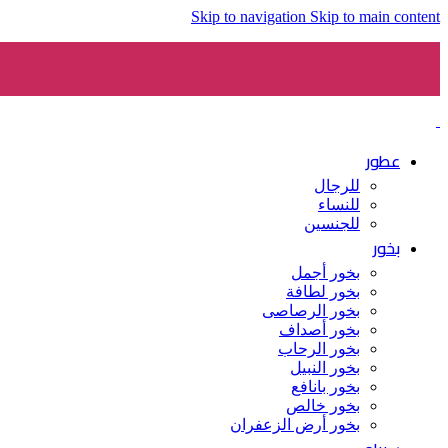
Skip to navigation
Skip to main content
عطور
للرجال
للنساء
للجنسين
بخور
بخور أجمل
بخور لطافة
بخور الرصاصى
بخور أصداف
بخور الرحاب
بخور النبيل
بخور بانافع
بخور خالص
بخور أرض الزعفران