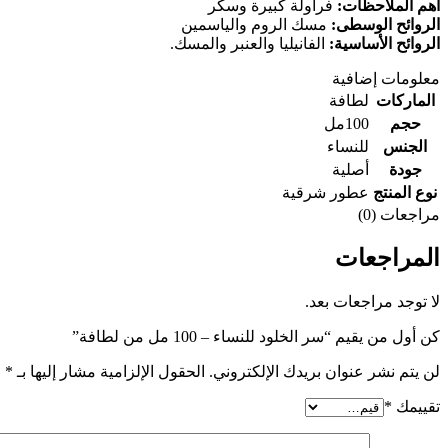
أهم الملاحظات:
فراولة كبيرة وسكر
الروائح الوسطى:
مسك الروم والياسمين
الروائح الأساسية:
الفانيليا والعنبر والمسك.
معلومات إضافية
الماركات
لطافة
حجم
100مل
الجنس
للنساء
جودة
أصلية
نوع المنتج
عطور شرقية
مراجعات (0)
المراجعات
لا توجد مراجعات بعد.
كن أول من يقيم “سر الخلود للنساء – 100 مل من لطافة”
لن يتم نشر عنوان بريدك الإلكتروني.
الحقول الإلزامية مشار إليها بـ
*
تقييمك
*