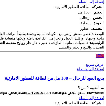
إضافة إلى السلة
الشركة
لطافة للعطور الامارتية
الحجم
100 مل
الجنس
رجالى
الجودة
أصلية
التصنيف
عطور
الوصف: عطر منعش ونقي مع مكونات مائية وحمضية.
تبدأ الرائحة ا
مائية وحبهان وإكليل الجبل والخزامى. القاعدة دافئة ولكنها منعشة قل
الرئيسية:
حمضيات ، مائية ، طازجة ، عنبر ، حار حار
روائح مقدمة الع
الصندل والتبغ والعنبر والمسك
-17%
عرض سريع
إضافة إلى مفضلة
بديع العود للرجال – 100 مل من لطافة للعطور الامارتية
تم التقييم
0
من 5
1,500.00
EGP
السعر الأصلي هو: EGP1,500.00.
1,250.00
EGP
السعر الحالي هو: EGP1,250.00.
إضافة إلى السلة
الشركة
لطافة للعطور الامارتية