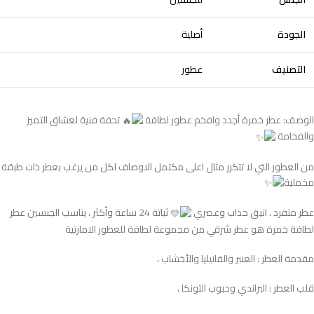
الجودة
أصلية
التصنيف
عطور
الوصف: عطر خمرة أجدد وافخم عطور لطافة
تحفة فنية لعشاق التميز
والفخامة
من العطور التي لا تتكرر مثال اعلى مكتمل الاوصاف لكل من يرغب بعطر ذات طبقة
مخملية
عطر متفرد ، انيق جذاب وعصري
ثباتة 24 ساعة وأكثر ، يناسب الجنسين عطر
لطافة خمرة هو عطر شرقي من مجموعة لطافة للعطور الامارتية
مقدمة العطر : العنبر والفانيليا والأخشاب ،
قلب العطر : البراندي وحبوب التونكا ،