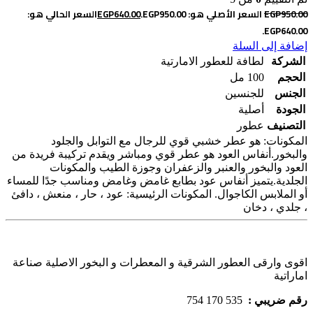
950.00
EGP
السعر الأصلي هو: EGP950.00.
640.00
EGP
السعر الحالي هو:
EGP640.00.
إضافة إلى السلة
الشركة
لطافة للعطور الامارتية
الحجم
100 مل
الجنس
للجنسين
الجودة
أصلية
التصنيف
عطور
المكونات: هو عطر خشبي قوي للرجال مع التوابل والجلود
والبخور.أنفاس العود هو عطر قوي ومباشر ويقدم تركيبة فريدة من
العود والبخور والعنبر والزعفران وجوزة الطيب والمكونات
الجلدية.يتميز أنفاس عود بطابع غامض وغامض ومناسب جدًا للمساء
أو الملابس الكاجوال. المكونات الرئيسية: عود ، حار ، منعش ، دافئ
، جلدي ، دخان
اقوى وارقى العطور الشرقية و المعطرات و البخور الاصلية صناعة
اماراتية
رقم ضريبي :
535 170 754