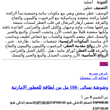
الجودة
أصلية
التصنيف
عطور
الوصف: عطر منعش ونقي مع مكونات مائية وحمضية.
تبدأ الرائحة
العليا برائحة منعشة وديناميكية مع البرغموت والليمون والتفاح
والقرفة. تضفي أزهار البرتقال في قلب العطر لمسات منمقة
ويرافقها نفحات مائية وحبهان وإكليل الجبل والخزامى. القاعدة دافئة
ولكنها منعشة قليلاً مع خشب الأرز وخشب الصندل والتبغ والعنبر
والمسك.
عطر مفعم بالحيوية والشباب مع انتعاش لطيف ومناسب
لأي مناسبة.
المكونات الرئيسية:
حمضيات ، مائية ، طازجة ، عنبر ،
حار حار
روائح مقدمة العطر:
البرغموت والليمون والليمون والتفاح
والقرفة
قلب العطر:
أوراق مائية ، هيل ، إكليل الجبل والخزامى
الروائح الأساسية:
الأرز وخشب الصندل والتبغ والعنبر والمسك
-22%
عرض سريع
إضافة إلى مفضلة
وشوشة نسائى -100 مل من لطافة للعطور الامارتية
تم التقييم
0
من 5
900.00
EGP
السعر الأصلي هو: EGP900.00.
700.00
EGP
السعر الحالي هو:
EGP700.00.