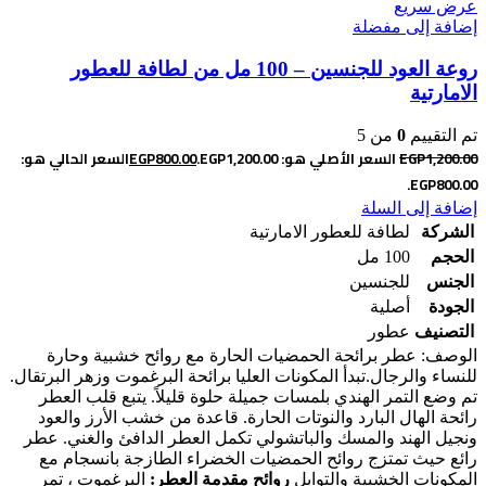
عرض سريع
إضافة إلى مفضلة
روعة العود للجنسين – 100 مل من لطافة للعطور
الامارتية
تم التقييم
0
من 5
1,200.00
EGP
السعر الأصلي هو: EGP1,200.00.
800.00
EGP
السعر الحالي هو:
EGP800.00.
إضافة إلى السلة
الشركة
لطافة للعطور الامارتية
الحجم
100 مل
الجنس
للجنسين
الجودة
أصلية
التصنيف
عطور
الوصف: عطر برائحة الحمضيات الحارة مع روائح خشبية وحارة
للنساء والرجال.
تبدأ المكونات العليا برائحة البرغموت وزهر البرتقال.
تم وضع التمر الهندي بلمسات جميلة حلوة قليلاً. يتبع قلب العطر
رائحة الهال البارد والنوتات الحارة. قاعدة من خشب الأرز والعود
ونجيل الهند والمسك والباتشولي تكمل العطر الدافئ والغني. عطر
رائع حيث تمتزج روائح الحمضيات الخضراء الطازجة بانسجام مع
المكونات الخشبية والتوابل
روائح مقدمة العطر:
البرغموت ، تمر