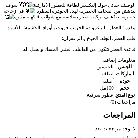
الوصف:حياتي جولد إليكسير لطافة للعطور الامارتية
سوف
تندهش من الفخامة الحصرية لهذه الجوهرة العطرة
في زجاجة
حصرية. تتكشف تركيبة عطر بسلاسة مع شوائب فاكهية مثيرة
مقدمة العطر: البرغموت، الجريب فروت وأوراق الكشمش الأسود
قلب العطر: الجلد، الخوخ و الزعفران؛
قاعدة العطر تتكون من الفانيليا, العنبر, المسك و نجيل اله
معلومات إضافية
الجنس
للجنسين
الماركات
لطافة
جودة
أصلية
حجم
100مل
نوع المنتج
عطور شرقية
مراجعات (0)
المراجعات
لا توجد مراجعات بعد.