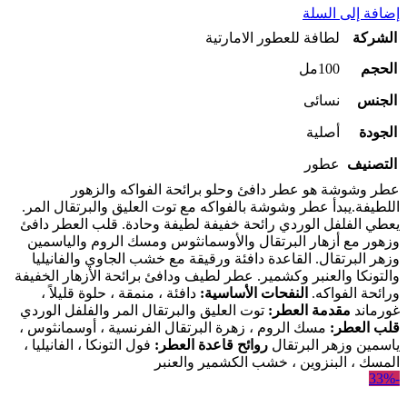
إضافة إلى السلة
الشركة
لطافة للعطور الامارتية
الحجم
100مل
الجنس
نسائى
الجودة
أصلية
التصنيف
عطور
عطر وشوشة هو عطر دافئ وحلو برائحة الفواكه والزهور
اللطيفة.
يبدأ عطر وشوشة بالفواكه مع توت العليق والبرتقال المر.
يعطي الفلفل الوردي رائحة خفيفة لطيفة وحادة. قلب العطر دافئ
وزهور مع أزهار البرتقال والأوسمانثوس ومسك الروم والياسمين
وزهر البرتقال. القاعدة دافئة ورقيقة مع خشب الجاوي والفانيليا
والتونكا والعنبر وكشمير. عطر لطيف ودافئ برائحة الأزهار الخفيفة
ورائحة الفواكه.
النفحات الأساسية:
دافئة ، منمقة ، حلوة قليلاً ،
غورماند
مقدمة العطر:
توت العليق والبرتقال المر والفلفل الوردي
قلب العطر:
مسك الروم ، زهرة البرتقال الفرنسية ، أوسمانثوس ،
ياسمين وزهر البرتقال
روائح قاعدة العطر:
فول التونكا ، الفانيليا ،
المسك ، البنزوين ، خشب الكشمير والعنبر
-33%