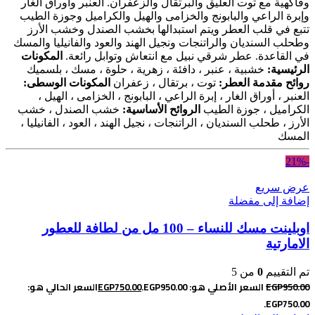
وفاكهية مع توت العليق والبرتقال والزعفران. العنبر وأوراق الغار
وإبرة الراعي والبابونج والخزامى والهيل والكراميل وجوزة الطيب
تتبع في قلب العطر ويتم استبدالها بخشب الصندل وخشب الأرز
وطحلب السنديان والراتنجات ونجيل الهند والعود والفانيليا والمسك
في القاعدة. عطر شرقي نبيل مع انتعاش وتوابل رائعة.
المكونات
الرئيسية:
خشبية ، عنبر ، دافئة ، زهرية ، حلوة ، مسك ، بلسميك
روائح مقدمة العطر:
توت ، برتقال ، زعفران
المكونات الوسطى:
العنبر ، أوراق الغار ، إبرة الراعي ، البابونج ، الخزامى ، الهيل ،
الكراميل ، جوزة الطيب
الروائح الأساسية:
خشب الصندل ، خشب
الأرز ، طحلب السنديان ، الراتنجات ، نجيل الهند ، العود ، الفانيليا ،
المسك
-21%
عرض سريع
إضافة إلى مفضلة
اوبلينت مسك للنساء – 100 مل من لطافة للعطور
الامارتية
تم التقييم
0
من 5
950.00
EGP
السعر الأصلي هو: EGP950.00.
750.00
EGP
السعر الحالي هو:
EGP750.00.