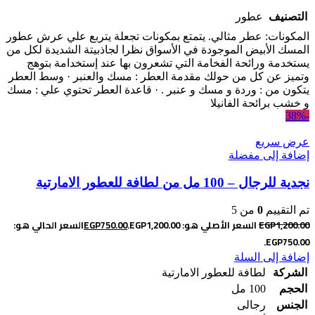
التصنيف
عطور
المكونات: عطر مثالي. يتمتع بمكونات تجعلة يتربع علي عرش عطور
المسك الأبيض الموجودة في الأسواق نظرا لجاذبيتة الشديدة لكل من
يستخدمة ورائحة الفخامة التي تشعرون بها عند إستخدامة بتوهج
وتميز عن كل من حولك مقدمة العطر : مسك والعنبر · وسط العطر
يتكون من : وردة و مسك و عنبر . · قاعدة العطر تحتوي علي : مسك
و خشب برائحة الفانيلا
-38%
عرض سريع
إضافة إلى مفضلة
نجدية للرجال – 100 مل من لطافة للعطور الامارتية
تم التقييم
0
من 5
1,200.00
EGP
السعر الأصلي هو: EGP1,200.00.
750.00
EGP
السعر الحالي هو:
EGP750.00.
إضافة إلى السلة
الشركة
لطافة للعطور الامارتية
الحجم
100 مل
الجنس
رجالى