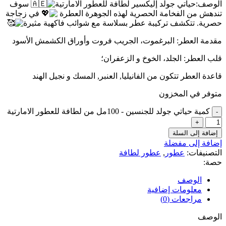
الوصف:حياتي جولد إليكسير لطافة للعطور الامارتية
سوف
تندهش من الفخامة الحصرية لهذه الجوهرة العطرة
في زجاجة
حصرية. تتكشف تركيبة عطر بسلاسة مع شوائب فاكهية مثيرة
مقدمة العطر: البرغموت، الجريب فروت وأوراق الكشمش الأسود
قلب العطر: الجلد، الخوخ و الزعفران؛
قاعدة العطر تتكون من الفانيليا, العنبر, المسك و نجيل الهند
متوفر في المخزون
كمية حياتي جولد للجنسين - 100مل من لطافة للعطور الامارتية
إضافة إلى السلة
إضافة إلى مفضلة
التصنيفات:
عطور
,
عطور لطافة
حصة:
الوصف
معلومات إضافية
مراجعات (0)
الوصف