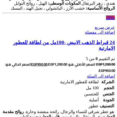
هندي ، زهر البرتقال
المكونات الوسطى:
الهيل ، روائح التوابل
الروائح الأساسية:
خشب الأرز ، الباتشولي ، نجيل الهند ، المسك
-21%
عرض سريع
إضافة إلى مفضلة
24 قيراط الذهب الابيض -100مل من لطافة للعطور
الامارتية
تم التقييم
0
من 5
1,200.00
EGP
السعر الأصلي هو: EGP1,200.00.
950.00
EGP
السعر الحالي هو:
EGP950.00.
إضافة إلى السلة
الشركة
لطافة للعطور الامارتية
الحجم
100 مل
الجنس
للجنسين
الجودة
أصلية
التصنيف
عطور
هو عطر شرقي للنساء والرجال. رائحة منعشة وحارة.
روائح مقدمة
العطر:
زهر البرتقال والبرغموت.
قلب العطر:
جوزة الطيب