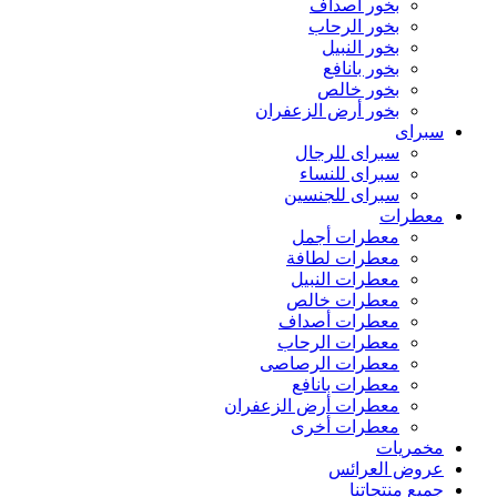
بخور أصداف
بخور الرحاب
بخور النبيل
بخور بانافع
بخور خالص
بخور أرض الزعفران
سبراى
سبراى للرجال
سبراى للنساء
سبراى للجنسين
معطرات
معطرات أجمل
معطرات لطافة
معطرات النبيل
معطرات خالص
معطرات أصداف
معطرات الرحاب
معطرات الرصاصى
معطرات بانافع
معطرات أرض الزعفران
معطرات أخرى
مخمريات
عروض العرائس
جميع منتجاتنا