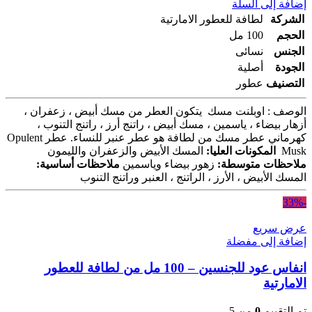
إضافة إلى السلة
الشركة
لطافة للعطور الامارتية
الحجم
100 مل
الجنس
نسائى
الجودة
أصلية
التصنيف
عطور
الوصف : اوبلنت مسك يتكون العطر من مسك أبيض ، زعفران ،
أزهار بيضاء ، ياسمين ، مسك أبيض ، راتنج أرز ، راتنج التنوب ،
كهرماني
عطر مسك من لطافة هو عطر عنبر للنساء. عطر Opulent
Musk
المكونات العليا:
المسك الأبيض والزعفران والليمون
ملاحظات متوسطة:
زهور بيضاء وياسمين
ملاحظات أساسية:
المسك الأبيض ، الأرز ، الراتنج ، العنبر وراتنج التنوب
-33%
عرض سريع
إضافة إلى مفضلة
انفاس عود للجنسين – 100 مل من لطافة للعطور
الامارتية
تم التقييم
0
من 5