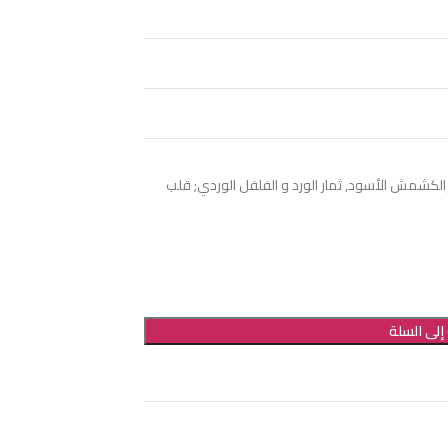
لكشمش الأسود, ثمار الورد و الفلفل الوردي; قلب
إلى السلة