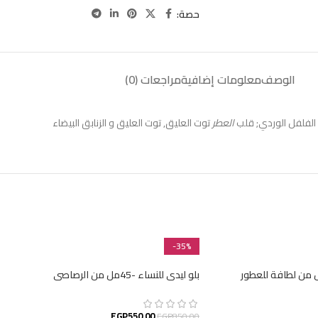
حصة:
الوصف
معلومات إضافية
مراجعات (0)
الفلفل الوردي; قلب
العطر
توت العليق, توت العليق و الزنابق البيضاء
-35%
ى للرجال – 100 مل من لطافة للعطور
بلو ليدي للنساء -45مل من الرصاصى
EGP
550.00
EGP
850.00