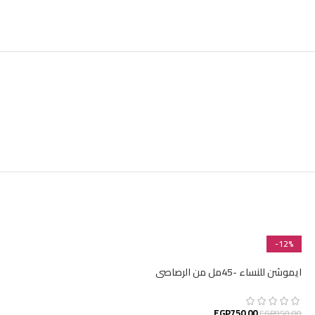
-25%
-12%
ايموشن للنساء -45مل من الرصاصى
EGP
750.00
EGP
850.00