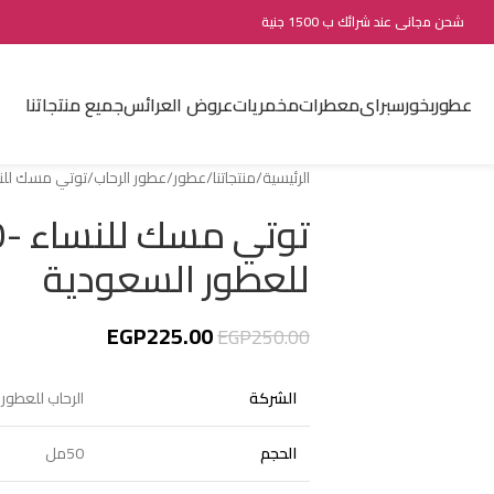
شحن مجانى عند شرائك ب 1500 جنية
عطور
بخور
سبراى
معطرات
مخمريات
عروض العرائس
جميع منتجاتنا
الرئيسية
منتجاتنا
عطور
عطور الرحاب
توتي مسك للنساء -50مل من الرحاب لل
للعطور السعودية
EGP
225.00
EGP
250.00
الشركة
الرحاب للعطور ا
الحجم
50مل