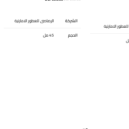
إضافة إلى السلة
الشركة
الرصاصى للعطور الامارتية
لعطور الامارتية
الحجم
45 مل
الجنس
نسائى
الجودة
أصلية
التصنيف
عطور
المكونات: باقة زهور منعشة للغاية مع روائح
 لشخصية واثقة من
الحمضيات ولمسات الفواكه.
تضفي النوتة
 ولا هوادة فيها. هذه
الخضراء مزيدًا من النضارة والانتشار. وينتهي
ا يبدو أنيقًا. مناسبة
الاتفاق بتأثير
بودرة المسك الناعم ونوتة خشبية
العطر الذي يبدأ برائحة
تدوم طويلاً
النفحات العليا:
أوراق البنفسج ،