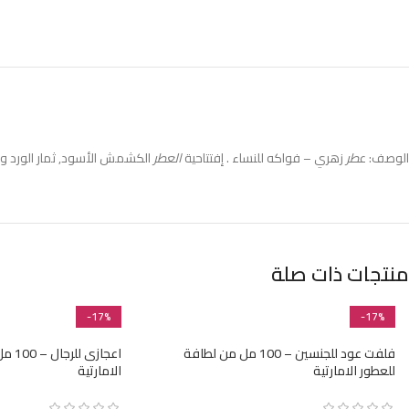
الوصف: ع
طر
زهري – فواكه للنساء . إفتتاحية
العطر
الكشمش الأسود, ثمار الورد و 
منتجات ذات صلة
-17%
-17%
فلفت عود للجنسين – 100 مل من لطافة
اعجاز
للعطور الامارتية
الامارتية