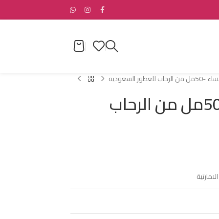
عطور السعودية
توتي مسك للنساء -50مل من الرحاب
لامارتية