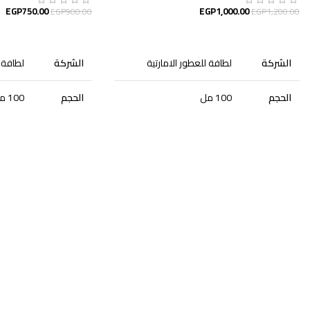
EGP
750.00
EGP
1,000.00
EGP
900.00
EGP
1,200.00
إضافة إلى السلة
إضافة إلى السلة
الشركة
لطافة للعطور الامارتية
الشركة
لطافة ل
الحجم
100 مل
الحجم
100 مل
الجنس
للجنسين
الجنس
رجالى
الجودة
أصلية
الجودة
أصلية
التصنيف
عطور
التصنيف
عطور
المكونات: عطر فلفت عود من لطافة للعطور هو
الوصف: صُنع هذا العطر
عطر مخملي مع البخور والعود النبيل والعنبر
نفسها ، واثقة من نفسها
الذهبي والمسك الحسي. عطر شرقي أنيق ودافئ
جوهرة العطر وتجعل مرتديه
مع خط عطري خطي ، ومناسب لأي مناسبة.
للرجال والنساء. اجازي هو 