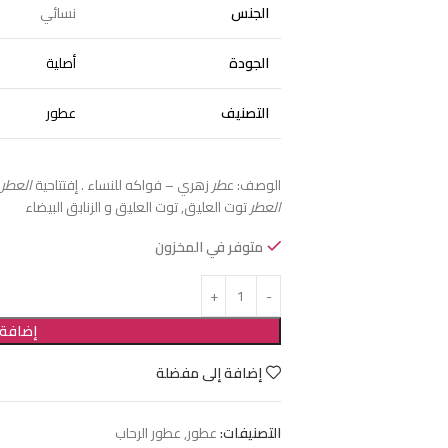
الجنس
نسائي
الجودة
أصلية
التصنيف
عطور
الوصف: ع
طر
زهري – فواكه للنساء . إفتتاحية
العطر
ا
العطر
توت العليق, توت العليق و الزنابق البيضاء
متوفر في المخزون
إضافة 
إضافة إلى مفضلة
التصنيفات:
عطور
,
عطور الرحاب