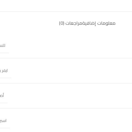
معلومات إضافية
مراجعات (0)
للنس
ايفر ب
أصل
اسبر