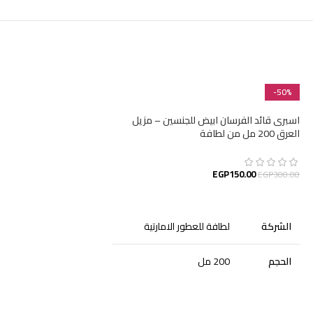
-50%
-50%
اسبرى قائد الفرسان ابيض للجنسين – مزيل
العرق 200 مل من لطافة
EGP
150.00
EGP
300.00
إضافة إلى السلة
الشركة
لطافة للعطور الامارتية
الحجم
200 مل
اسبرى قائد الفرسان اس
الجنس
للجنسين
200 مل من لطافة