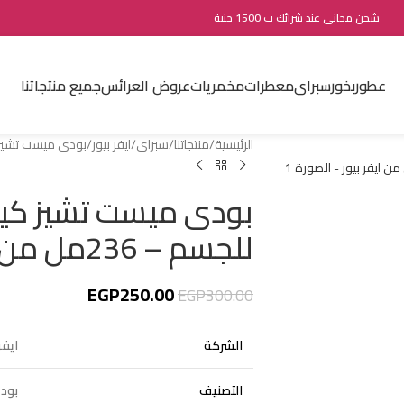
شحن مجانى عند شرائك ب 1500 جنية
عطور
بخور
سبراى
معطرات
مخمريات
عروض العرائس
جميع منتجاتنا
الرئيسية
منتجاتنا
سبراى
ايفر بيور
بودى ميست تشيز كيك للن
بودى ميست تشيز كيك
للجسم – 236مل من ايفر بيور
EGP
250.00
EGP
300.00
الشركة
ايفر
التصنيف
بود