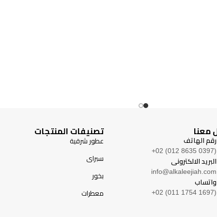
الجودة
أصلية
التصنيف
سبراى
 معنا
تصنيفات المنتجات
رقم الهاتف
عطور شرقية
(0397 8635 012) 02+
سبراى
البريد الالكترونى
info@alkaleejiah.com
بخور
واتساب
معطرات
(1697 1754 011) 02+