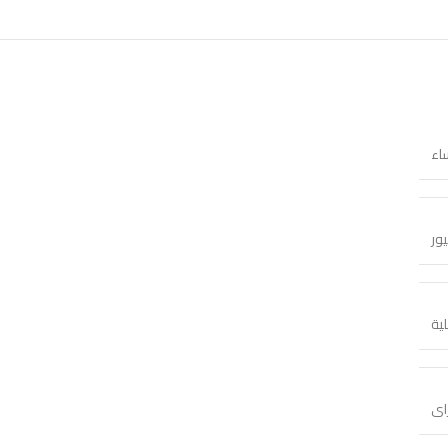
اء
يور
ية
اى