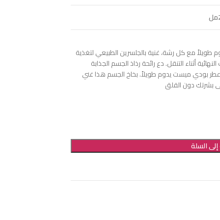
طويلاً مع كل رشة، غنية بالجلسرين الطبيعي لتغذية
لوضع اللمسات النهائية أثناء التنقل. دع رائحة رذاذ الجسم الجذابة
طر بودي ميست يدوم طويلاً. بخاخ الجسم هذا غني
ى بشرتك دون القلق
إلى السلة