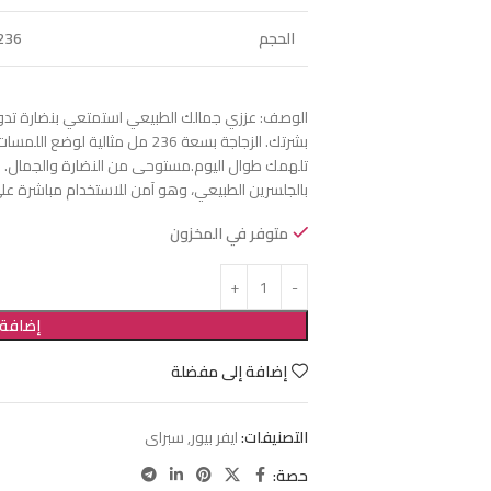
الحجم
236مل
الوصف: عززي جمالك الطبيعي استمتعي بنضارة تدوم 
بشرتك. الزجاجة بسعة 236 مل مثالية 
تلهمك طوال اليوم.مستوحى من النضارة والجمال. ع
بالجلسرين الطبيعي، وهو آمن للاستخدام مباشرة عل
متوفر في المخزون
إضافة 
إضافة إلى مفضلة
التصنيفات:
ايفر بيور
,
سبراى
حصة: