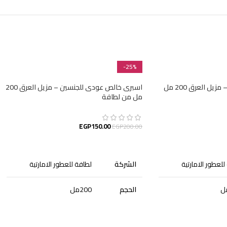
-25%
اسبرى ميار بينك للنساء – مزيل العرق 200 مل
اسبرى خالص عودى للجنسين – مزيل العرق 200
مل من لطافة
EGP
150.00
EGP
200.00
إضافة إلى السلة
للعطور الامارتية
الشركة
لطافة للعطور الامارتية
الحجم
200مل
الجنس
للجنسين