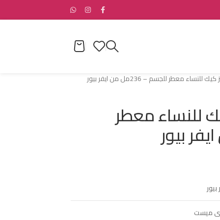
ساء معطر للجسم – 236مل من ايفر بيور
 للنساء معطر
 بيور
ى ميست