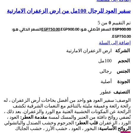
سفير العود للرجال 100مل من ارض الزعفران الامارتية
تم التقييم
0
من 5
900.00
EGP
السعر الأصلي هو: EGP900.00.
750.00
EGP
السعر الحالي هو:
EGP750.00.
إضافة إلى السلة
الشركة
ارض الزعفران الامارتية
الحجم
100مل
الجنس
رجالى
الجودة
أصلية
التصنيف
عطور
الوصف: سفير العود هو واحد من أفضل بخاخات أرض الزعفران ، له
رائحة رائعة وعميقة مليئة بالتناغم مع النغمات الشرقية
تكشف
الرائحة عن المكونات الخشبية الغنية مع الورد والزعفران. بعد ذلك ،
تُضفي روائح دافئة من العنبر والمسك لمسة
مقدمة العطر:
العود ،
الورد ، الزعفران
قلب العطر:
الجرجوم وخشب الصندل والباتشولي
الروائح الأساسية:
البخور ، العود ، خشب الأرز ، خشب الجاياك