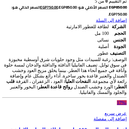
تم التقييم
0
من 5
850.00
EGP
السعر الأصلي هو: EGP850.00.
750.00
EGP
السعر الحالي هو:
EGP750.00.
إضافة إلى السلة
الشركة
لطافة للعطور الامارتية
الحجم
100 مل
الجنس
نسائى
الجودة
أصلية
التصنيف
عطور
الوصف: رغبة للسيدات مثل وجود حلويات شرق أوسطية مخبوزة
في سوق توابل. تضيف الفانيليا الدافئة والدافئة والدخان لمسة حلوة
وأناقة في جميع أنحاء هذا العطر. بينما يخلق مزيج العود وخشب
الصندل والعنبر قاعدة بخور ساحرة. أداء رائع بشكل عام وإضافة
رائعة لأي مجموعة.
النفحات العليا:
العود ، الزعفران ، القرفة
قلب
العطر:
الورد وخشب الصندل
روائح قاعدة العطر:
البخور والعنبر
والجلود والمسك والفانيليا.
-17%
عرض سريع
إضافة إلى مفضلة