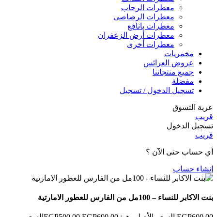
معطرات الرحاب
معطرات الرصاصى
معطرات بانافع
معطرات أرض الزعفران
معطرات أخرى
مخمريات
عروض العرائس
جميع منتجاتنا
مفضلة
تسجيل الدخول / تسجيل
عربة التسوق
قريب
تسجيل الدخول
قريب
أي حساب حتى الآن ؟
إنشاء حساب
بنت الاكابر للنساء – 100مل من الفارس للعطور الامارتية
600.00
EGP
السعر الأصلي هو: EGP600.00.
500.00
EGP
السعر