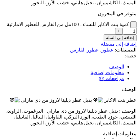
المسك، الكاشميران، نجيل هايتي، خشب الأرز، البخور.
متوفر في المخزون
كمية بنت الاكابر للنساء - 100مل من الفارس للعطور الامارتية
إضافة إلى السلة
إضافة إلى مفضلة
التصنيفات:
عطور
,
عطور الفارس
حصة:
الوصف
معلومات إضافية
مراجعات (0)
الوصف
عطر بنت الاكابر
بديل عطر ديلينا لاروز من دي مارلي
الوصف : بديل عطر ديلينا لاروز من دى مارلي . البرغموت، الراوند،
الليتشي، جوزة الطيب، الورد التركي، الفاوانيا، البتاليا، الفانيليا،
المسك، الكاشميران، نجيل هايتي، خشب الأرز، البخور.
معلومات إضافية