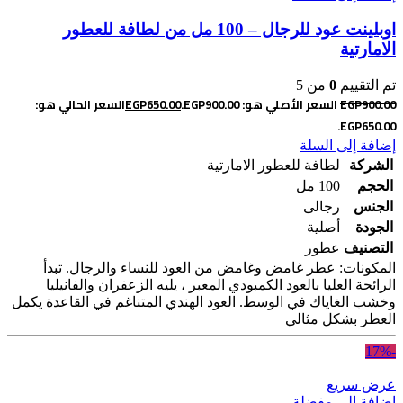
اوبلينت عود للرجال – 100 مل من لطافة للعطور
الامارتية
تم التقييم
0
من 5
900.00
EGP
السعر الأصلي هو: EGP900.00.
650.00
EGP
السعر الحالي هو:
EGP650.00.
إضافة إلى السلة
الشركة
لطافة للعطور الامارتية
الحجم
100 مل
الجنس
رجالى
الجودة
أصلية
التصنيف
عطور
المكونات: عطر غامض وغامض من العود للنساء والرجال. تبدأ
الرائحة العليا بالعود الكمبودي المعبر ، يليه الزعفران والفانيليا
وخشب الغاياك في الوسط. العود الهندي المتناغم في القاعدة يكمل
العطر بشكل مثالي
-17%
عرض سريع
إضافة إلى مفضلة