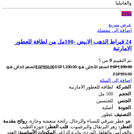
والفانيليا
-21%
عرض سريع
إضافة إلى مفضلة
24 قيراط الذهب الابيض -100مل من لطافة للعطور
الامارتية
تم التقييم
0
من 5
1,200.00
EGP
السعر الأصلي هو: EGP1,200.00.
950.00
EGP
السعر الحالي هو:
EGP950.00.
إضافة إلى السلة
الشركة
لطافة للعطور الامارتية
الحجم
100 مل
الجنس
للجنسين
الجودة
أصلية
التصنيف
عطور
هو عطر شرقي للنساء والرجال. رائحة منعشة وحارة.
روائح مقدمة
العطر:
زهر البرتقال والبرغموت.
قلب العطر:
جوزة الطيب
والخزامى والفلفل الوردي وإبرة الراعي
المكونات الأساسية:
العود