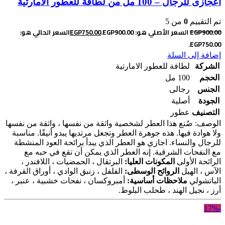
اعجازى للرجال – 100 مل من لطافة للعطور الامارتية
تم التقييم
0
من 5
900.00
EGP
السعر الأصلي هو: EGP900.00.
750.00
EGP
السعر الحالي هو:
EGP750.00.
إضافة إلى السلة
الشركة
لطافة للعطور الامارتية
الحجم
100 مل
الجنس
رجالى
الجودة
أصلية
التصنيف
عطور
الوصف: صُنع هذا العطر لشخصية واثقة من نفسها ، واثقة من نفسها
ولا هوادة فيها. هذه جوهرة العطر وتجعل مرتديها يبدو أنيقًا. مناسبة
للرجال والنساء. اجازي هو العطر الذي يبدأ برائحة العود المنشطة
مع النفحات الشرقية. إنه العطر الذي يمكن أن تقع في حبه مع
الرائحة الأولى
المكونات العليا:
البرتقال ، الحمضيات ، اللافندر ،
الآس ، الهيل
الروائح الوسطى:
الفلفل ، زنبق الوادي ، أوراق القرفة ،
الباتشولي
ملاحظات أساسية:
أمبروكسان ، نفحات خشبية ، عنبر ،
أرز ، نجيل الهند ، طحلب البلوط.
-17%