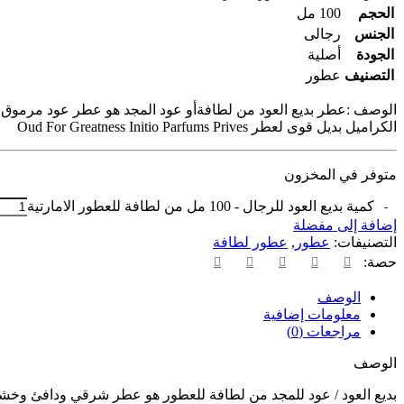
الحجم
100 مل
الجنس
رجالى
الجودة
أصلية
التصنيف
عطور
الوصف :عطر بديع العود من لطافةأو عود المجد هو عطر عود مرموق للغاي
الكراميل بديل قوى لعطر Oud For Greatness Initio Parfums Prives
متوفر في المخزون
كمية بديع العود للرجال - 100 مل من لطافة للعطور الامارتية
إضافة إلى مفضلة
التصنيفات:
عطور
,
عطور لطافة
حصة:
الوصف
معلومات إضافية
مراجعات (0)
الوصف