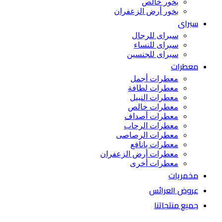
بخور خالص
بخور أرض الزعفران
سبراى
سبراى للرجال
سبراى للنساء
سبراى للجنسين
معطرات
معطرات أجمل
معطرات لطافة
معطرات النبيل
معطرات خالص
معطرات أصداف
معطرات الرحاب
معطرات الرصاصى
معطرات بانافع
معطرات أرض الزعفران
معطرات أخرى
مخمريات
عروض العرائس
جميع منتجاتنا