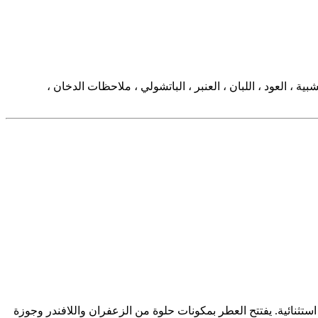
 العود ، اللبان ، العنبر ، الباتشولي ، ملاحظات الدخان ،
ي عام 2020. له تأثير ممتاز. العود الأكثر روعة لمذاقات استثنائية. يفتتح العطر بمكونات حلوة من الزعفران واللافندر وجوزة