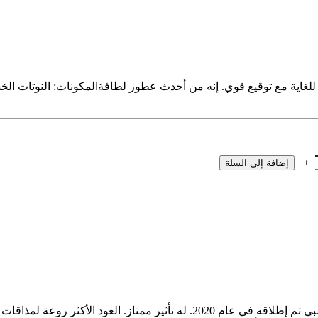
ة مع توقيع قوي. إنه من أحدث عطور لطافةالمكونات: النوتات الخشبية ،
إضافة إلى السلة
بديع العود / عود للمجد من لطافة للعطور هو عطر شرقي ودافئ وخشبي تم إطلاقه ف