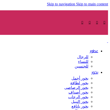
Skip to navigation
Skip to main content
عطور
للرجال
للنساء
للجنسين
بخور
بخور أجمل
بخور لطافة
بخور الرصاصى
بخور أصداف
بخور الرحاب
بخور النبيل
بخور بانافع