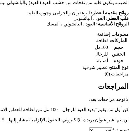
الطيب. يتكون قلبه من نفحات من خشب العود (العود) والباتشولي بينم
روائح مقدمة العطر:
الزعفران والخزامى وجوزة الطيب
قلب العطر:
العود ، الباتشولي
الروائح الأساسية:
العود ، الباتشولي ، المسك
معلومات إضافية
الماركات
لطافة
حجم
100مل
الجنس
للرجال
جودة
أصلية
نوع المنتج
عطور شرقية
مراجعات (0)
المراجعات
لا توجد مراجعات بعد.
كن أول من يقيم “بديع العود للرجال – 100 مل من لطافة للعطور الامارتية”
لن يتم نشر عنوان بريدك الإلكتروني.
الحقول الإلزامية مشار إليها بـ
*
تقييمك
*