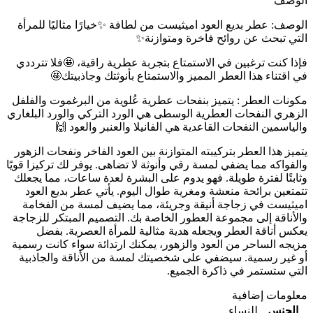
الوصف
الوصف: عطر بديع العود اميثيست من لطافة ✨خيارًا مثاليًا للمرأة
التي تبحث عن روائح فاخرة ومتوازنة✨
فإذا كنت ترغبين في الاستمتاع بتجربة عطرية راقية، 🤩فلا تترددي
في اقتناء هذا العطر المميز والاستمتاع بأنوثتك وجاذبيتك🤩
مكونات العطر : يتميز بنفحات عطرية عُلوية من البرغموت والفلفل
الزهري النفحات العطرية الوسطى هي الورد التركي والورد البلغاري
والياسمين النفحات القاعدية هي الفانيلا والعنبر والعود 🙌
يتميز هذا العطر بتركيبته المتوازنة بين العود الفاخر ونفحات الزهور
والفواكه مما يضفي لمسة رقي وأنوثة لا تضاهى. يوفر لك تركيزا قويًا
وثابتًا لفترة طويلة. فهو يدوم على البشرة لعدة ساعات، مما يجعلك
تتمتعين برائحة منعشة ومغرية طوال اليوم. يأتي عطر بديع العود
اميثيست في زجاجة أنيقة وجريئة، مما يضيف لمسة من الفخامة
والأناقة إلى مجموعة العطور الخاصة بك. التصميم المبتكر للزجاجة
يعكس أناقة العطر ويجعله هدية مثالية للمرأة العصرية. بفضل
مزيجه الساحر من العود والزهور، يمكنك ارتدائة سواء كانت رسمية
أو غير رسمية. سيضفي على شخصيتك لمسة من الأناقة والجاذبية
التي ستستمر في ذاكرة الجميع.
معلومات إضافية
الجنس
للنساء