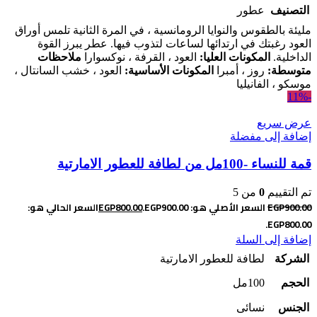
التصنيف
عطور
مليئة بالطقوس والنوايا الرومانسية ، في المرة الثانية تلمس أوراق
العود رغبتك في ارتدائها لساعات لتذوب فيها. عطر يبرز القوة
الداخلية.
المكونات العليا:
العود ، القرفة ، نوكسوارا
ملاحظات
متوسطة:
روز ، أمبرا
المكونات الأساسية:
العود ، خشب السانتال ،
موسكو ، الفانيليا
-11%
عرض سريع
إضافة إلى مفضلة
قمة للنساء -100مل من لطافة للعطور الامارتية
تم التقييم
0
من 5
900.00
EGP
السعر الأصلي هو: EGP900.00.
800.00
EGP
السعر الحالي هو:
EGP800.00.
إضافة إلى السلة
الشركة
لطافة للعطور الامارتية
الحجم
100مل
الجنس
نسائى