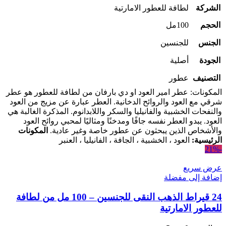
الشركة
لطافة للعطور الامارتية
الحجم
100مل
الجنس
للجنسين
الجودة
أصلية
التصنيف
عطور
المكونات:
عطر امير العود او دي بارفان من لطافة للعطور هو عطر
شرقي مع العود والروائح الدخانية.
العطر عبارة عن مزيج من العود
والنفحات الخشبية والفانيليا والسكر واللابدانوم.
المذكرة الغالبة هي
العود.
يبدو العطر نفسه جافًا ومدخنًا ومثاليًا لمحبي روائح العود
والأشخاص الذين يبحثون عن عطور خاصة وغير عادية.
المكونات
الرئيسية:
العود ، الخشبية ، الجافة ، الفانيليا ، العنبر
-21%
عرض سريع
إضافة إلى مفضلة
24 قيراط الذهب النقى للجنسين – 100 مل من لطافة
للعطور الامارتية