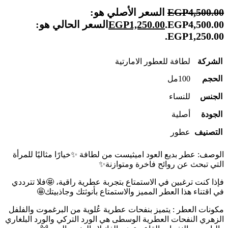
4,500.00
EGP
السعر الأصلي هو:
EGP4,500.00.
1,250.00
EGP
السعر الحالي هو:
EGP1,250.00.
الشركة
لطافة للعطور الامارتية
الحجم
100مل
الجنس
للنساء
الجودة
أصلية
التصنيف
عطور
الوصف: عطر بديع العود اميثيست من لطافة ✨خيارًا مثاليًا للمرأة
التي تبحث عن روائح فاخرة ومتوازنة✨
فإذا كنت ترغبين في الاستمتاع بتجربة عطرية راقية، 🤩فلا تترددي
في اقتناء هذا العطر المميز والاستمتاع بأنوثتك وجاذبيتك🤩
مكونات العطر : يتميز بنفحات عطرية عُلوية من البرغموت والفلفل
الزهري النفحات العطرية الوسطى هي الورد التركي والورد البلغاري