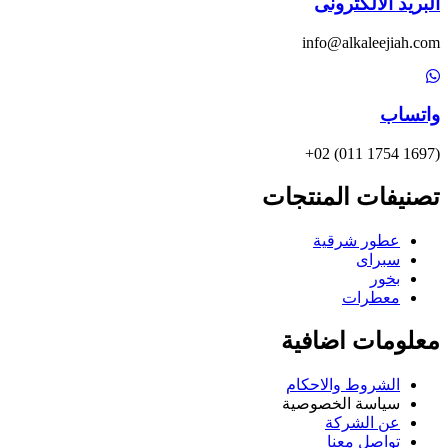
البريد الالكترونى
info@alkaleejiah.com
واتساب
(1697 1754 011) 02+
تصنيفات المنتجات
عطور شرقية
سبراى
بخور
معطرات
معلومات اضافية
الشروط والاحكام
سياسة الخصوصية
عن الشركة
تواصل معنا