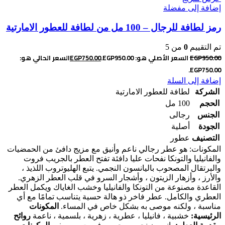
إضافة إلى مفضلة
رمز لطافة للرجال – 100 مل من لطافة للعطور الامارتية
تم التقييم
0
من 5
950.00
EGP
السعر الأصلي هو: EGP950.00.
750.00
EGP
السعر الحالي هو:
EGP750.00.
إضافة إلى السلة
الشركة
لطافة للعطور الامارتية
الحجم
100 مل
الجنس
رجالى
الجودة
أصلية
التصنيف
عطور
المكونات: هو عطر رجالي ناعم وأنيق مع مزيج دافئ من الحمضيات
والفانيليا والتونكا
نفحات عليا دافئة تفتح العطر بالجريب فروت
والبرتقال المصحوب باليانسون النجمي. يتبع الهليوتروب اللذيذ ،
والأرز ، وأزهار الزيتون ، وأشجار السرو في قلب العطر الزهري.
القاعدة مصنوعة من التونكا والفانيليا وخشب الغاياك ويكمل العطر
العطري والكامل. عطر فاخر ذو هالة حسية يتناسب تمامًا مع أي
مناسبة ، ولكنه موصى به بشكل خاص في المساء.
المكونات
الرئيسية:
خشبية ، فانيليا ، عطرية ، زهرية ، بلسمية ، ناعمة
روائح