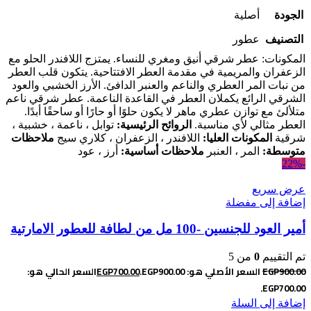
الجودة
أصلية
التصنيف
عطور
المكونات: عطر شرقي أنيق ومغري للنساء. يمتزج اللافندر الحلو مع
الزعفران والمريمية في مقدمة العطر الافتتاحية. يتكون قلب العطر
من نبات المر العطري والناعم والعنبر الدافئ. الأرز الخشبي والعود
الشرقي الرائع يكملان العطر في القاعدة الناعمة. عطر شرقي ناعم
متلألئ مع توازن عطري ماهر لا يكون حلوًا أو حارًا أو ساحقًا أبدًا.
العطر مثالي لأي مناسبة.
الروائح الرئيسية:
توابل ، ناعمة ، خشبية ،
شرقية
المكونات العليا:
اللافندر ، الزعفران ، كلاري سيج
ملاحظات
متوسطة:
المر ، العنبر
ملاحظات أساسية:
أرز ، عود
-22%
عرض سريع
إضافة إلى مفضلة
أمير العود للجنسين -100 مل من لطافة للعطور الامارتية
تم التقييم
0
من 5
900.00
EGP
السعر الأصلي هو: EGP900.00.
700.00
EGP
السعر الحالي هو:
EGP700.00.
إضافة إلى السلة