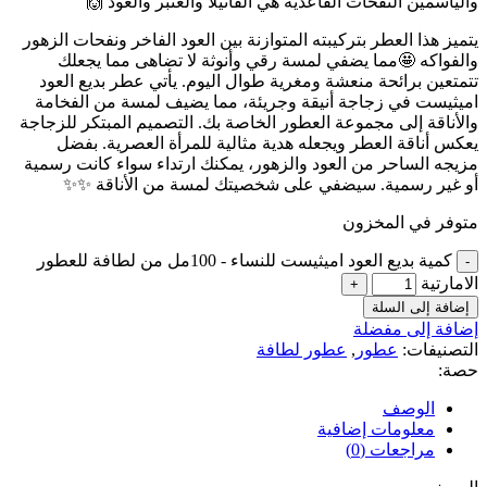
والياسمين النفحات القاعدية هي الفانيلا والعنبر والعود 🙌
يتميز هذا العطر بتركيبته المتوازنة بين العود الفاخر ونفحات الزهور
والفواكه 🤩مما يضفي لمسة رقي وأنوثة لا تضاهى مما يجعلك
تتمتعين برائحة منعشة ومغرية طوال اليوم. يأتي عطر بديع العود
اميثيست في زجاجة أنيقة وجريئة، مما يضيف لمسة من الفخامة
والأناقة إلى مجموعة العطور الخاصة بك. التصميم المبتكر للزجاجة
يعكس أناقة العطر ويجعله هدية مثالية للمرأة العصرية. بفضل
مزيجه الساحر من العود والزهور، يمكنك ارتداء سواء كانت رسمية
أو غير رسمية. سيضفي على شخصيتك لمسة من الأناقة ✨✨
متوفر في المخزون
كمية بديع العود اميثيست للنساء - 100مل من لطافة للعطور
الامارتية
إضافة إلى السلة
إضافة إلى مفضلة
التصنيفات:
عطور
,
عطور لطافة
حصة:
الوصف
معلومات إضافية
مراجعات (0)