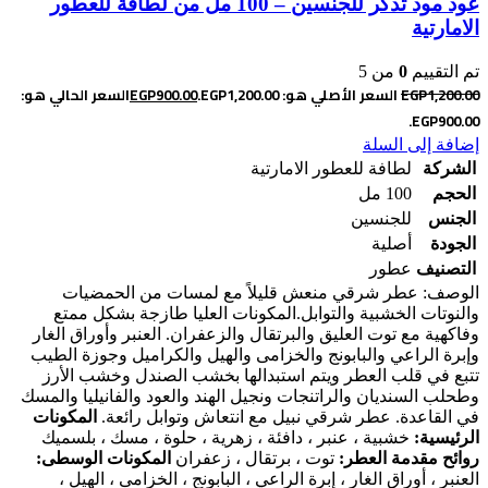
عود مود تذكر للجنسين – 100 مل من لطافة للعطور
الامارتية
تم التقييم
0
من 5
1,200.00
EGP
السعر الأصلي هو: EGP1,200.00.
900.00
EGP
السعر الحالي هو:
EGP900.00.
إضافة إلى السلة
الشركة
لطافة للعطور الامارتية
الحجم
100 مل
الجنس
للجنسين
الجودة
أصلية
التصنيف
عطور
الوصف: عطر شرقي منعش قليلاً مع لمسات من الحمضيات
والنوتات الخشبية والتوابل.
المكونات العليا طازجة بشكل ممتع
وفاكهية مع توت العليق والبرتقال والزعفران. العنبر وأوراق الغار
وإبرة الراعي والبابونج والخزامى والهيل والكراميل وجوزة الطيب
تتبع في قلب العطر ويتم استبدالها بخشب الصندل وخشب الأرز
وطحلب السنديان والراتنجات ونجيل الهند والعود والفانيليا والمسك
في القاعدة. عطر شرقي نبيل مع انتعاش وتوابل رائعة.
المكونات
الرئيسية:
خشبية ، عنبر ، دافئة ، زهرية ، حلوة ، مسك ، بلسميك
روائح مقدمة العطر:
توت ، برتقال ، زعفران
المكونات الوسطى:
العنبر ، أوراق الغار ، إبرة الراعي ، البابونج ، الخزامى ، الهيل ،