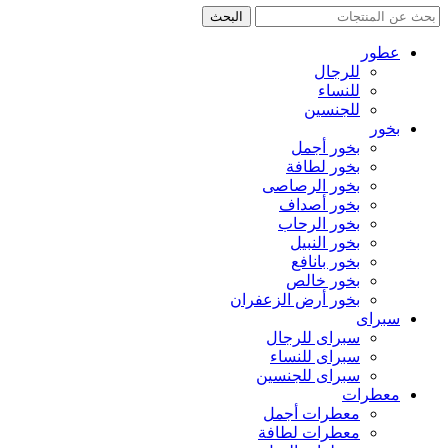
البحث
عطور
للرجال
للنساء
للجنسين
بخور
بخور أجمل
بخور لطافة
بخور الرصاصى
بخور أصداف
بخور الرحاب
بخور النبيل
بخور بانافع
بخور خالص
بخور أرض الزعفران
سبراى
سبراى للرجال
سبراى للنساء
سبراى للجنسين
معطرات
معطرات أجمل
معطرات لطافة