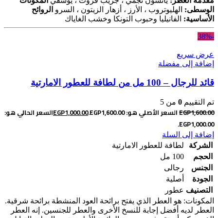
مقدمة العطر:
يانسون نجمي ، جريب فروت ، يوسفي
المكونات
الوسطى:
الهليوتروب ، الأرز ، أزهار الزيتون ، السرو
الروائح
الأساسية:
الفانيليا وحبوب التونكا وخشب الغاياك
-38%
عرض سريع
إضافة إلى مفضلة
قائد للرجال – 100 مل من لطافة للعطور الامارتية
تم التقييم
0
من 5
1,600.00
EGP
السعر الأصلي هو: EGP1,600.00.
1,000.00
EGP
السعر الحالي هو:
EGP1,000.00.
إضافة إلى السلة
الشركة
لطافة للعطور الامارتية
الحجم
100 مل
الجنس
رجالى
الجودة
أصلية
التصنيف
عطور
المكونات: هو العطر الذي يفتح برائحة العود المنشطة برائحة شرقية.
العطر لديه أفضل إجابة للنسخ الأخرى والعطر للجنسين. إنه العطر