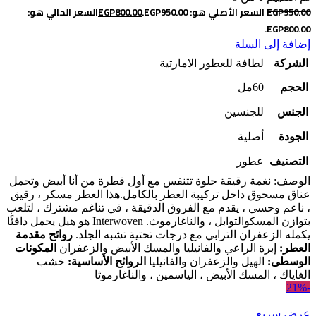
950.00
EGP
السعر الأصلي هو: EGP950.00.
800.00
EGP
السعر الحالي هو:
EGP800.00.
إضافة إلى السلة
الشركة
لطافة للعطور الامارتية
الحجم
60مل
الجنس
للجنسين
الجودة
أصلية
التصنيف
عطور
الوصف: نغمة رقيقة حلوة تتنفس مع أول قطرة من أنا أبيض وتحمل
عناق مسحوق داخل تركيبة العطر بالكامل.
هذا العطر مسكر ، رقيق
، ناعم وحسي ، يقدم مع الفروق الدقيقة ، في تناغم مشترك ، لتلعب
بتوازن المسك
والتوابل ، والناغارموث. Interwoven هو هيل يحمل دافئًا
يكمله الزعفران الترابي مع درجات تحتية تشبه الجلد.
روائح مقدمة
العطر:
إبرة الراعي والفانيليا والمسك الأبيض والزعفران
المكونات
الوسطى:
الهيل والزعفران والفانيليا
الروائح الأساسية:
خشب
الغاياك ، المسك الأبيض ، الياسمين ، والناغارموثا
-21%
عرض سريع