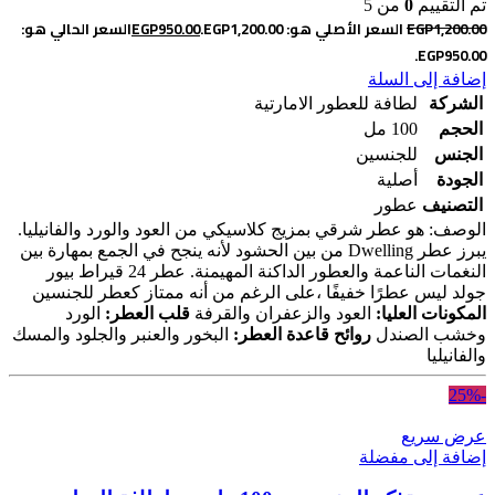
تم التقييم
0
من 5
1,200.00
EGP
السعر الأصلي هو: EGP1,200.00.
950.00
EGP
السعر الحالي هو:
EGP950.00.
إضافة إلى السلة
الشركة
لطافة للعطور الامارتية
الحجم
100 مل
الجنس
للجنسين
الجودة
أصلية
التصنيف
عطور
الوصف: هو عطر شرقي بمزيج كلاسيكي من العود والورد والفانيليا.
يبرز عطر Dwelling من بين الحشود لأنه ينجح في الجمع بمهارة بين
النغمات الناعمة والعطور الداكنة المهيمنة. عطر 24 قيراط بيور
جولد ليس عطرًا خفيفًا ،على الرغم من أنه ممتاز كعطر للجنسين
المكونات العليا:
العود والزعفران والقرفة
قلب العطر:
الورد
وخشب الصندل
روائح قاعدة العطر:
البخور والعنبر والجلود والمسك
والفانيليا
-25%
عرض سريع
إضافة إلى مفضلة