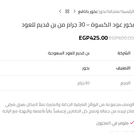
الرئيسية
منتجاتنا
بخور
بخور بانافع
بخور عود الكسوة – 30 جرام من بن قديم للعود
EGP
425.00
EGP
600.00
الشركة
بن قديم للعود السعودية
التصنيف
بخور
الحجم
30جرام
الوصف:مجموعة من الروائح الشرقية الجذابة والمثيرة تملأ المكان بعبق شرقي
فاخر تزيده من جماله وتمنح كل الحاضرين إحساساً عالياً بالمتعة والبهجة مع الراحة
متوفر في المخزون