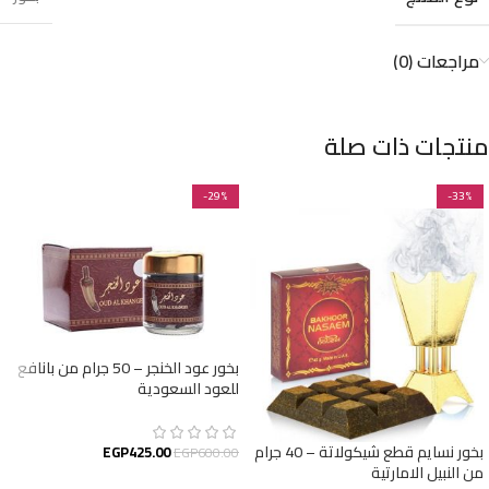
مراجعات (0)
منتجات ذات صلة
-29%
-33%
بخور عود الخنجر – 50 جرام من بانافع
للعود السعودية
بخور نسايم قطع شيكولاتة – 40 جرام
EGP
425.00
EGP
600.00
من النبيل الامارتية
إضافة إلى السلة