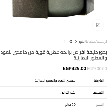
اضغط للتكبير
الرئيسية
منتجاتنا
بخور
بخور خليفة اقراص برائحة عطرية قوية من حامدى للعود
والعطور الامارتية
EGP
325.00
EGP
500.00
الشركة
حامدى للعود والعطور الامارتية
التصنيف
بخور اقراص
الحجم
70 جرام