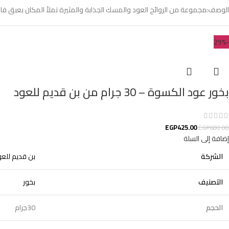
الوصف:مجموعة من الروائح العود والمسك الجذابة والمثيرة تملأ المكان بعبق فاخر ت
-29%
بخور عود الكسوة – 30 جرام من بن قديم للعود
EGP
425.00
EGP
600.00
إضافة إلى السلة
الشركة
بن قديم للع
التصنيف
بخور
الحجم
30جرام