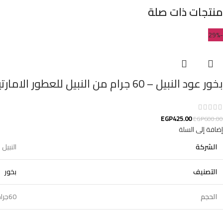
منتجات ذات صلة
-29%
بخور عود النبيل – 60 جرام من النبيل للعطور الامارتية
EGP
425.00
EGP
600.00
إضافة إلى السلة
الشركة
النبيل 
التصنيف
بخور
الحجم
60جرام