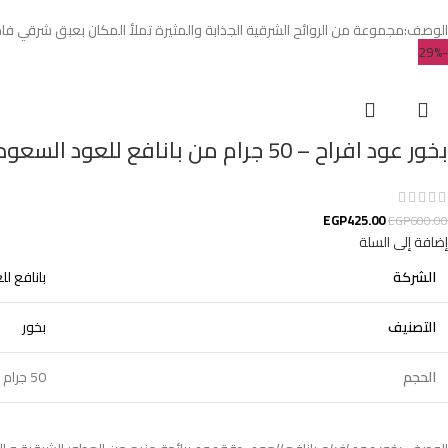
الوصف:مجموعة من الروائح الشرقية الجذابة والمثيرة تملأ المكان بعبق شرقي فاخر ت
-29%
بخور عود افراح – 50 جرام من بانافع للعود السعودية
EGP
425.00
EGP
600.00
إضافة إلى السلة
الشركة
بانافع ل
التصنيف
بخور
الحجم
50 جرام