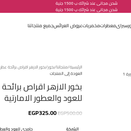
شحن مجانى عند شرائك ب 1500 جنية
شحن مجانى عند شرائك ب 1500 جنية
ر
سبراى
معطرات
مخمريات
عروض العرائس
جميع منتجاتنا
الرئيسية
منتجاتنا
بخور
بخور الازهر اقراص برائحة عط
العودة إلى المنتجات
بخور الازهر اقراص برائح
للعود والعطور الامارتية
EGP
325.00
EGP
500.00
الشركة
حامدى للعود والعطور