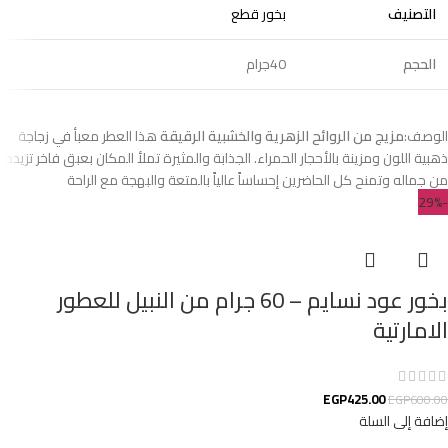
التصنيف
بخور قطع
الحجم
40جرام
الوصف:
مزيج من الروائح الزهرية والخشبية الرقيقة
هذا العطر معبأ في زجاجة
ذهبية اللون ومزينة بالأحجار الحمراء. الجذابة والمثيرة تملأ المكان بعبق فاخر تزيده
من جماله وتمنح كل الحاضرين إحساساً عالياً بالمتعة والبهجة مع الراحة
-29%
بخور عود نسايم – 60 جرام من النبيل للعطور
الامارتية
EGP
425.00
EGP
600.00
إضافة إلى السلة