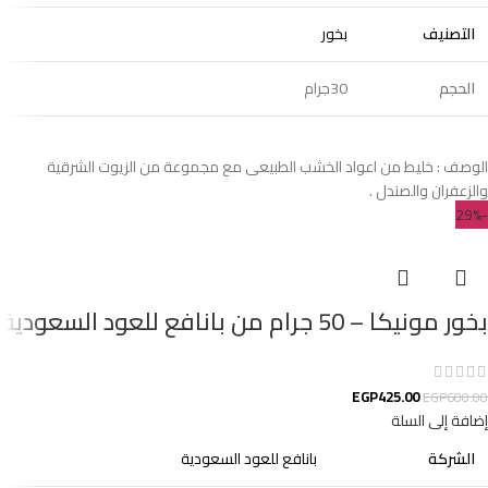
التصنيف
بخور
الحجم
30جرام
الوصف : خليط من اعواد الخشب الطبيعى مع مجموعة من الزيوت الشرقية
والزعفران والصندل .
-29%
بخور مونيكا – 50 جرام من بانافع للعود السعودية
EGP
425.00
EGP
600.00
إضافة إلى السلة
الشركة
بانافع للعود السعودية