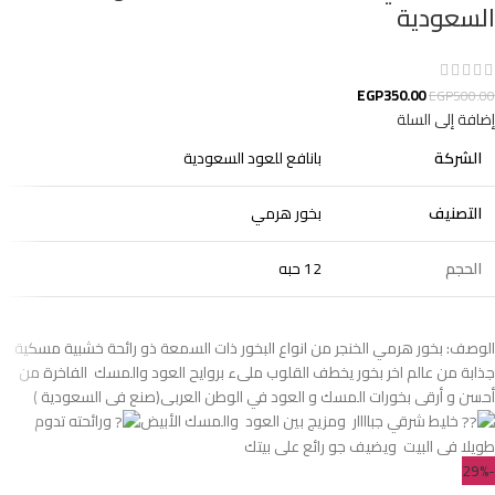
السعودية
EGP
350.00
EGP
500.00
إضافة إلى السلة
الشركة
بانافع للعود السعودية
التصنيف
بخور هرمي
الحجم
12 حبه
الوصف: بخور هرمي الخنجر من انواع البخور ذات السمعة ذو رائحة خشبية مسكية
جذابة من عالم اخر بخور يخطف القلوب ملىء بروايح العود والمسك الفاخرة من
أحسن و أرقى بخورات المسك و العود في الوطن العربى(صنع فى السعودية )
خليط شرقي جباااار ومزيج بين العود والمسك الأبيض
ورائحته تدوم
طويلا ⁩⁦ فى البيت ويضيف جو رائع على بيتك
-29%