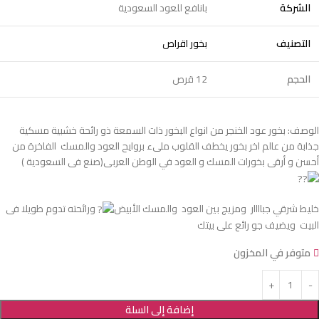
الشركة
بانافع للعود السعودية
التصنيف
بخور اقراص
الحجم
12 قرص
الوصف: بخور عود الخنجر من انواع البخور ذات السمعة ذو رائحة خشبية مسكية
جذابة من عالم اخر بخور يخطف القلوب ملىء بروايح العود والمسك الفاخرة من
أحسن و أرقى بخورات المسك و العود في الوطن العربى(صنع فى السعودية )
خليط شرقي جباااار ومزيج بين العود والمسك الأبيض
ورائحته تدوم طويلا ⁩⁦ فى
البيت ويضيف جو رائع على بيتك
متوفر في المخزون
إضافة إلى السلة