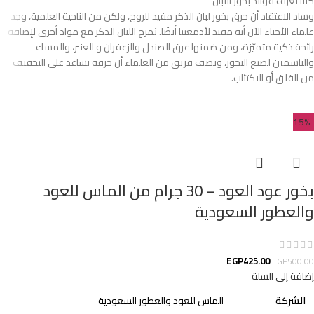
كلنا نعرف فوائد بخور اللبان
وساد الاعتقاد أن حرق بخور لبان الذكر مفيد للروح، ولكن من الناحية العلمية، وجد
علماء الأحياء الآن أنه مفيد لأدمغتنا أيضًا. يُمزج اللبان الذكر مع مواد أخرى لإضافة
رائحة ذكية متميّزة، ومن ضمنها عرق الصندل والزعفران و العنبر، والمسك
والياسمين لصنع البخور، ويصف فريق من العلماء أن حرقه يساعد على التخفيف
من القلق أو الاكتئاب.
-15%
بخور عود العود – 30 جرام من الماس للعود
والعطور السعودية
EGP
425.00
EGP
500.00
إضافة إلى السلة
الشركة
الماس للعود والعطور السعودية