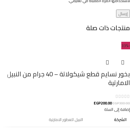
لاستخدامها المرة المقبلة في تعليقي.
منتجات ذات صلة
-33%
بخور نسايم قطع شيكولاتة – 40 جرام من النبيل
الامارتية
EGP
200.00
EGP
300.00
إضافة إلى السلة
الشركة
النبيل للعطور الامارتية