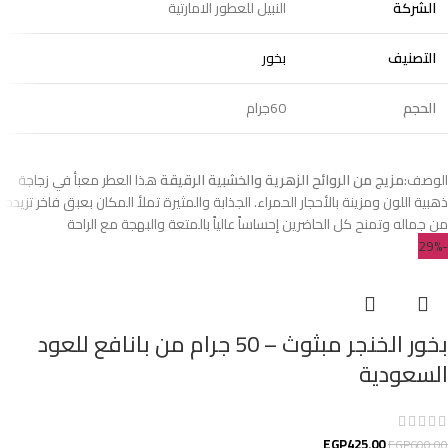
الشركة
النبيل للعطور الامارتية
التصنيف
بخور
الحجم
60جرام
الوصف:
مزيج من الروائح الزهرية والخشبية الرقيقة
هذا العطر معبأ في زجاجة
ذهبية اللون ومزينة بالأحجار الحمراء. الجذابة والمثيرة تملأ المكان بعبق فاخر تزيده
من جماله وتمنح كل الحاضرين إحساساً عالياً بالمتعة والبهجة مع الراحة
-29%
بخور الخنجر مبثوث – 50 جرام من بانافع للعود
السعودية
EGP
425.00
EGP
600.00