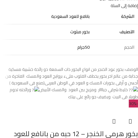
إضافة إلى السلة
الشركة
بانافع للعود السعودية
التصنيف
بخور مبثوث
الحجم
50جرام
الوصف: بخور عود الخنجر من انواع البخور ذات السمعة ذو رائحة خشبية مسكية
جذابة من عالم اخر بخور يخطف القلوب ملىء بروايح العود والمسك الفاخرة من
أحسن و أرقى بخورات المسك و العود في الوطن العربى(صنع فى السعودية )
خليط شرقي جباااار ومزيج بين العود والمسك الأبيض
ورائحته تدوم
طويلا ⁩⁦ فى البيت ويضيف جو رائع على بيتك
-30%
بخور هرمي الخنجر – 12 حبه من بانافع للعود