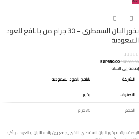
-8%
بخور البان السقطرى – 30 جرام من بانافع للعود
السعودية
EGP
550.00
EGP
600.00
إضافة إلى السلة
الشركة
بانافع للعود السعودية
التصنيف
بخور
الحجم
30جرام
الوصف :رائحه بخور اللبان السقطري اللذي يجمع بين رائحه اللبان و العود .. وأكيد