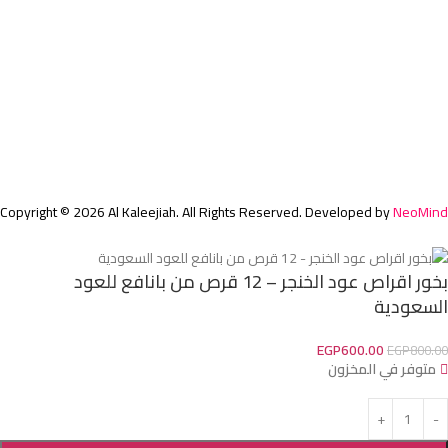
بخور
معطرات
معلومات اضافية
الشروط والاحكام
سياسة الخصوصية
عن الشركة
تواصل معنا
Copyright © 2026 Al Kaleejiah. All Rights Reserved. Developed by
NeoMind
بخور اقراص عود الخنجر – 12 قرص من بانافع للعود
السعودية
EGP
600.00
EGP
800.00
متوفر في المخزون