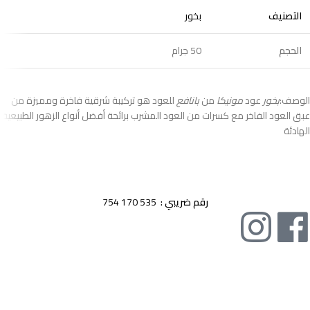
التصنيف
بخور
الحجم
50 جرام
الوصف:
بخور
عود
مونيكا
من
بانافع
للعود هو تركيبة شرقية فاخرة ومميزة من
عبق العود الفاخر مع كسرات من العود المشرب برائحة أفضل أنواع الزهور الطبيعية
الهادئة
اقوى وارقى العطور الشرقية و المعطرات و البخور الاصلية صناعة اماراتية
رقم ضريبي :
535 170 754
تصنيفات المنتجات
عطور شرقية
سبراى