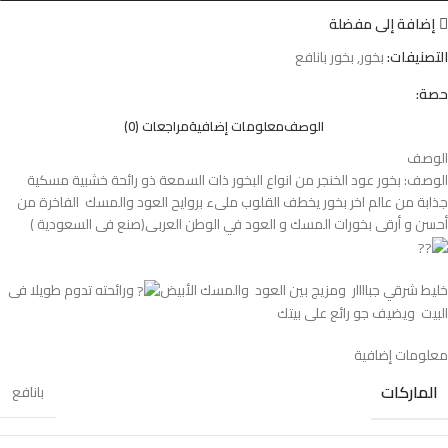
إضافة إلى مفضلة
التصنيفات:
بخور
,
بخور بانافع
حصة:
الوصف
معلومات إضافية
مراجعات (0)
الوصف
الوصف: بخور عود الخنجر من انواع البخور ذات السمعة ذو رائحة خشبية مسكية
جذابة من عالم اخر بخور يخطف القلوب ملىء بروايح العود والمسك الفاخرة من
أحسن و أرقى بخورات المسك و العود في الوطن العربى(صنع فى السعودية )
خليط شرقي جباااار ومزيج بين العود والمسك الأبيض
ورائحته تدوم طويلا ⁩⁦ فى
البيت ويضيف جو رائع على بيتك
معلومات إضافية
الماركات
بانافع