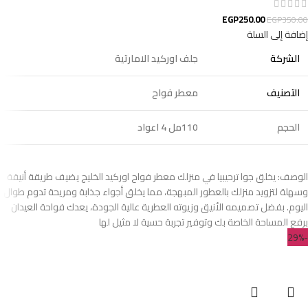
EGP
250.00
EGP
350.00
إضافة إلى السلة
الشركة
جلف اوركيد الامارتية
التصنيف
معطر فواح
الحجم
110مل 4 اعواد
الوصف: يخلق جوا ترحيبيا في منزلك معطر فواح اوركيد الخليج يضيف طريقة أنيقة
وسهلة لتزويد منزلك بالعطور المبهجة، مما يخلق أجواء جذابة ومريحة تدوم طوال
اليوم. بفضل تصميمه الأنيق وزيوته العطرية عالية الجودة، يعدك فواحة العيدان
برفع المساحة الخاصة بك وتوفير تجربة حسية لا مثيل لها
-29%