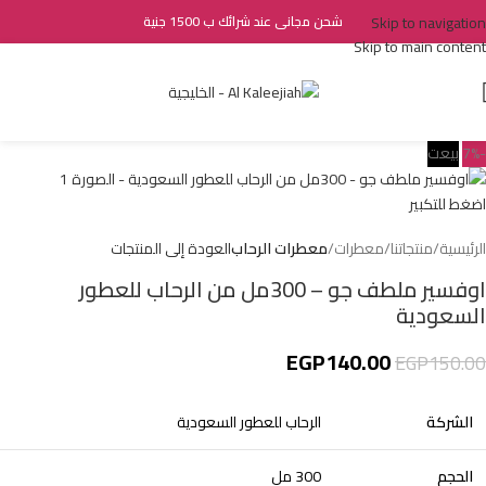
Skip to navigation
شحن مجانى عند شرائك ب 1500 جنية
Skip to main content
-7%
بيعت
اضغط للتكبير
الرئيسية
منتجاتنا
معطرات
معطرات الرحاب
العودة إلى المنتجات
اوفسير ملطف جو – 300مل من الرحاب للعطور
السعودية
EGP
140.00
EGP
150.00
الشركة
الرحاب للعطور السعودية
الحجم
300 مل