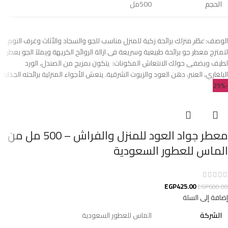
الحجم
500مل
الوصف:
عطّر
منزلك برائحة زكية للمنزل مناسب للجو والسجاد والأثاث وغرف النوم.
لتمتزج معطر جو برائحة طبيعية وسريعة فى ازالة الروائح الكريهة ويملآ الجو بعطر
لطيف ويضفى حولك الانتعاش المكونات: يتكون بمزيج من الصندل، الورد
البلغاري، العنبر، دهن العود والزيوت الشرقية. ينعش الأجواء المنزلية برائحته الجذابة.
-29%
معطر جواد العود للمنزل والفراش – 500 مل من
الماس للعطور السعودية
EGP
425.00
EGP
600.00
إضافة إلى السلة
الشركة
الماس للعطور السعودية