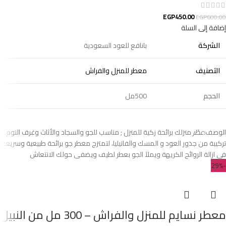
EGP
450.00
EGP
600.00
إضافة إلى السلة
الشركة
بانافع للعود السعودية
التصنيف
معطر للمنزل والفراش
الحجم
500مل
الوصف:
عطّر
منزلك برائحة زكية للمنزل ; مناسب للجو والسجاد والأثاث وغرف النوم.
تركيبة من جذور العود و المسك والفانيليا، لتمتزج معطر جو برائحة طبيعية وسريعة
فى ازالة الروائح الكريهة ويملآ الجو بعطر لطيف ويضفى حولك الانتعاش
-29%
معطر نسايم للمنزل والفراش – 300 مل من النبيل