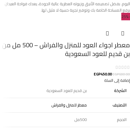
اليوم. بفضل تصميمه الأنيق وزيوته العطرية عالية الجودة، يعدك فواحة العيدان
برفع المساحة الخاصة بك وتوفير تجربة حسية لا مثيل لها.
-25%
معطر اجواء العود للمنزل والفراش – 500 مل من
بن قديم للعود السعودية
EGP
450.00
EGP
600.00
إضافة إلى السلة
الشركة
بن قديم للعود السعودية
التصنيف
معطر للمنزل والفراش
الحجم
500مل