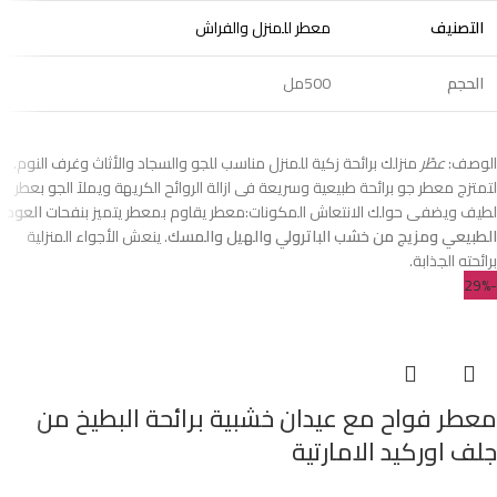
التصنيف
معطر للمنزل والفراش
الحجم
500مل
الوصف:
عطّر
منزلك برائحة زكية للمنزل مناسب للجو والسجاد والأثاث وغرف النوم.
لتمتزج معطر جو برائحة طبيعية وسريعة فى ازالة الروائح الكريهة ويملآ الجو بعطر
لطيف ويضفى حولك الانتعاش المكونات:معطر يقاوم بمعطر يتميز بنفحات
العود
الطبيعي ومزيج من خشب الباترولي والهيل والمسك
. ينعش الأجواء المنزلية
برائحته الجذابة.
-29%
معطر فواح مع عيدان خشبية برائحة البطيخ من
جلف اوركيد الامارتية