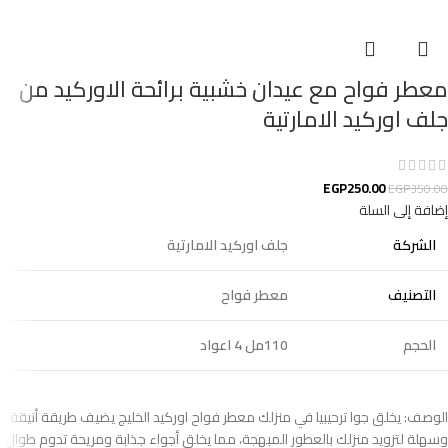
معطر فواح مع عيدان خشبية برائحة الاوركيد من
جلف اوركيد الامارتية
EGP
250.00
EGP
350.00
إضافة إلى السلة
الشركة
جلف اوركيد الامارتية
التصنيف
معطر فواح
الحجم
110مل 4 اعواد
الوصف: يخلق جوا ترحيبيا في منزلك معطر فواح اوركيد الخليج يضيف طريقة أنيقة
وسهلة لتزويد منزلك بالعطور المبهجة، مما يخلق أجواء جذابة ومريحة تدوم طوال