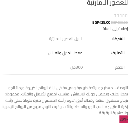
للعطور الامارتية
EGP
425.00
EGP
600.00
إضافة إلى السلة
الشركة
النبيل للعطور الامارتية
التصنيف
معطر للمنزل والفراش
الحجم
300مل
االوصف : معطر جو برائحة طبيعية وسريعة فى ازالة الروائح الكريهة ويملآ الجو
بعطر لطيف ويضفى حولك الانتعاش .مناسب لجميع الأعمال والفئات. محفوظة
بزجاج مصقول بعناية وغطاء أنيق. تدوم رائحة المعمول فترة طويلةعطي رائحة
زكية للمنزل ; مناسب للجو والسجاد والأثاث وغرف النوم.
مزيج من الروائح الزهرية
والخشبية الرقيقة
-29%