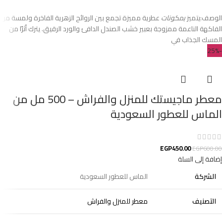
الوصف:يتميز
بمكونات
عطرية مميزة تجمع بين الروائح الزهرية الفاخرة ولمسة من
الفاكهة الناعمة ممزوجة بعبير خشب الصندل الدافئ والورد الرقيق. يترك أثرًا من
المسك الجذاب في
-25%
معطر ماجيستك للمنزل والفراش – 500 مل من
الماس للعطور السعودية
EGP
450.00
EGP
600.00
إضافة إلى السلة
الشركة
الماس للعطور السعودية
التصنيف
معطر للمنزل والفراش