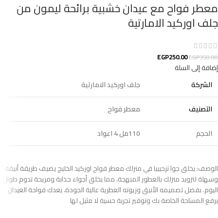
معطر فواح مع عيدان خشبية برائحة ليمون من
جلف اوركيد الامارتية
EGP
250.00
EGP
350.00
إضافة إلى السلة
الشركة
جلف اوركيد الامارتية
التصنيف
معطر فواح
الحجم
110مل 4 اعواد
الوصف: يخلق جوا ترحيبيا في منزلك معطر فواح اوركيد الخليج يضيف طريقة أنيقة
وسهلة لتزويد منزلك بالعطور المبهجة، مما يخلق أجواء جذابة ومريحة تدوم طوال
اليوم. بفضل تصميمه الأنيق وزيوته العطرية عالية الجودة، يعدك فواحة العيدان
برفع المساحة الخاصة بك وتوفير تجربة حسية لا مثيل لها