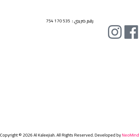
اقوى وارقى العطور الشرقية و المعطرات و البخور الاصلية صناعة اماراتية
رقم ضريبي :
535 170 754
تصنيفات المنتجات
عطور شرقية
سبراى
بخور
معطرات
معلومات اضافية
الشروط والاحكام
سياسة الخصوصية
عن الشركة
تواصل معنا
Copyright © 2026 Al Kaleejiah. All Rights Reserved. Developed by
NeoMind