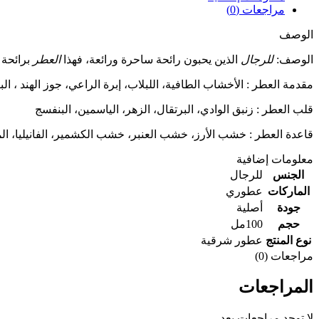
مراجعات (0)
الوصف
الوصف:
للرجال
الذين يحبون رائحة ساحرة ورائعة، فهذا
العطر
برائحة 
مقدمة العطر : الأخشاب الطافية، اللبلاب، إبرة الراعي، جوز الهند ، ال
قلب العطر : زنبق الوادي، البرتقال، الزهر، الياسمين، البنفسج
قاعدة العطر : خشب الأرز، خشب العنبر، خشب الكشمير، الفانيليا، ا
معلومات إضافية
الجنس
للرجال
الماركات
عطوري
جودة
أصلية
حجم
100مل
نوع المنتج
عطور شرقية
مراجعات (0)
المراجعات
لا توجد مراجعات بعد.