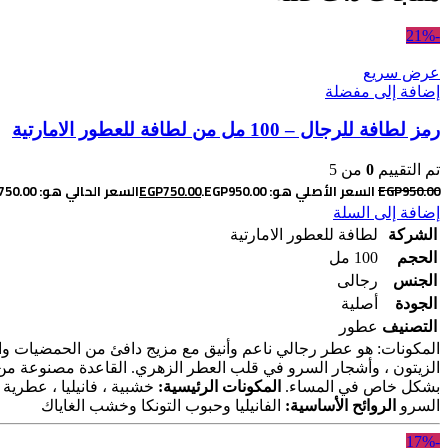
-21%
عرض سريع
إضافة إلى مفضلة
رمز لطافة للرجال – 100 مل من لطافة للعطور الامارتية
تم التقييم
0
من 5
950.00
EGP
السعر الأصلي هو: EGP950.00.
750.00
EGP
السعر الحالي هو: EGP750.00.
إضافة إلى السلة
الشركة
لطافة للعطور الامارتية
الحجم
100 مل
الجنس
رجالى
الجودة
أصلية
التصنيف
عطور
المكونات: هو عطر رجالي ناعم وأنيق مع مزيج دافئ من الحمضيات والفا
الزيتون ، وأشجار السرو في قلب العطر الزهري. القاعدة مصنوعة من ا
بشكل خاص في المساء.
المكونات الرئيسية:
خشبية ، فانيليا ، عطرية ،
السرو
الروائح الأساسية:
الفانيليا وحبوب التونكا وخشب الغاياك
-17%