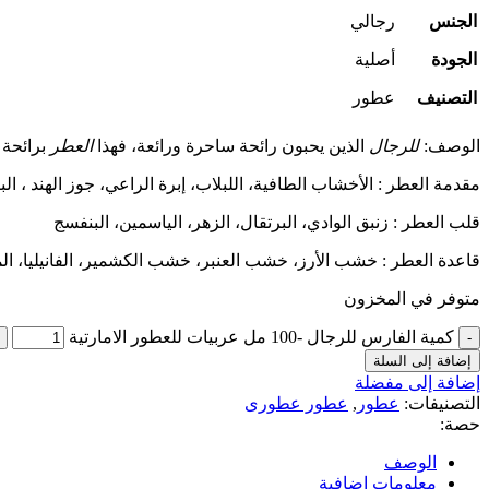
الجنس
رجالي
الجودة
أصلية
التصنيف
عطور
الوصف:
للرجال
الذين يحبون رائحة ساحرة ورائعة، فهذا
العطر
برائحة 
مقدمة العطر : الأخشاب الطافية، اللبلاب، إبرة الراعي، جوز الهند ، ال
قلب العطر : زنبق الوادي، البرتقال، الزهر، الياسمين، البنفسج
قاعدة العطر : خشب الأرز، خشب العنبر، خشب الكشمير، الفانيليا، ا
متوفر في المخزون
كمية الفارس للرجال -100 مل عربيات للعطور الامارتية
إضافة إلى السلة
إضافة إلى مفضلة
التصنيفات:
عطور
,
عطور عطورى
حصة:
الوصف
معلومات إضافية