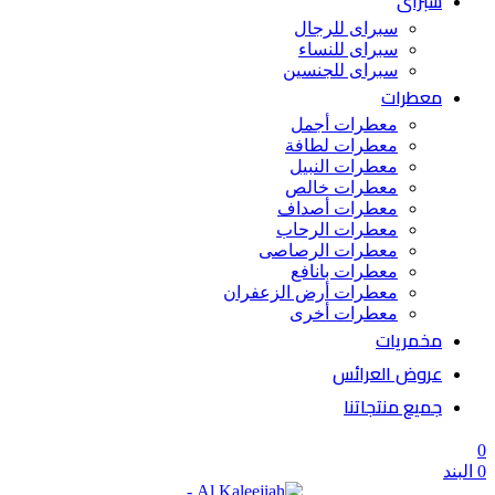
سبراى
سبراى للرجال
سبراى للنساء
سبراى للجنسين
معطرات
معطرات أجمل
معطرات لطافة
معطرات النبيل
معطرات خالص
معطرات أصداف
معطرات الرحاب
معطرات الرصاصى
معطرات بانافع
معطرات أرض الزعفران
معطرات أخرى
مخمريات
عروض العرائس
جميع منتجاتنا
0
0
البند