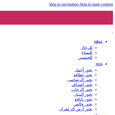
Skip to navigation
Skip to main content
عطور
للرجال
للنساء
للجنسين
بخور
بخور أجمل
بخور لطافة
بخور الرصاصى
بخور أصداف
بخور الرحاب
بخور النبيل
بخور بانافع
بخور خالص
بخور أرض الزعفران