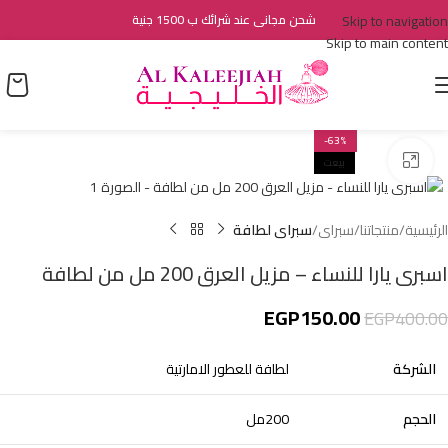
Skip to navigation
شحن مجانى عند شرائك ب 1500 جنية
Skip to main content
-63%
اضغط للتكبير
بيعت
الرئيسية
منتجاتنا
سبراى
سبراى لطافة
اسبرى يارا للنساء – مزيل العرق 200 مل من لطافة
EGP
150.00
EGP
400.00
الشركة
لطافة للعطور الامارتية
الحجم
200مل