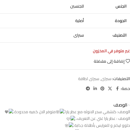
الجنس
للجنسين
الجودة
أصلية
التصنيف
سبراى
غير متوفر في المخزون
إضافة إلى مفضلة
التصنيفات:
سبراى
,
سبراى لطافة
حصة:
الوصف
الوصف: كتشفي سحر الانوثه مع عطر يارا
متوفر الان كميه محدودة
الوصف : عطر يارا غني عن التعريف،
حلوو ليكم و للعرايس بأطلالة جذابة