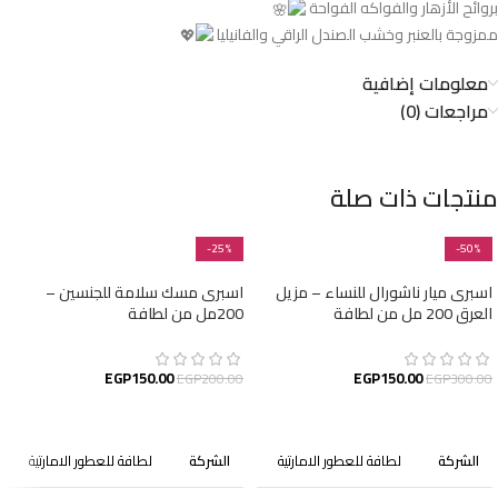
بروائح الأزهار والفواكه الفواحة
ممزوجة بالعنبر وخشب الصندل الراقي والفانيليا
معلومات إضافية
مراجعات (0)
منتجات ذات صلة
-25%
-50%
اسبرى ميار ناشورال للنساء – مزيل
اسبرى مسك سلامة للجنسين –
العرق 200 مل من لطافة
200مل من لطافة
EGP
150.00
EGP
150.00
EGP
200.00
EGP
300.00
إضافة إلى السلة
إضافة إلى السلة
الشركة
لطافة للعطور الامارتية
الشركة
لطافة للعطور الامارتية