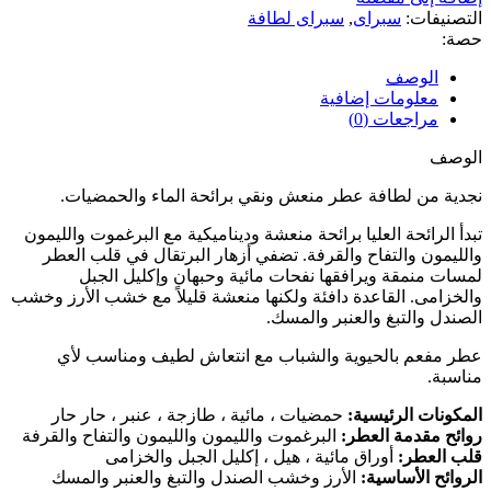
التصنيفات:
سبراى
,
سبراى لطافة
حصة:
الوصف
معلومات إضافية
مراجعات (0)
الوصف
نجدية من لطافة عطر منعش ونقي برائحة الماء والحمضيات.
تبدأ الرائحة العليا برائحة منعشة وديناميكية مع البرغموت والليمون
والليمون والتفاح والقرفة. تضفي أزهار البرتقال في قلب العطر
لمسات منمقة ويرافقها نفحات مائية وحبهان وإكليل الجبل
والخزامى. القاعدة دافئة ولكنها منعشة قليلاً مع خشب الأرز وخشب
الصندل والتبغ والعنبر والمسك.
عطر مفعم بالحيوية والشباب مع انتعاش لطيف ومناسب لأي
مناسبة.
المكونات الرئيسية:
حمضيات ، مائية ، طازجة ، عنبر ، حار حار
روائح مقدمة العطر:
البرغموت والليمون والليمون والتفاح والقرفة
قلب العطر:
أوراق مائية ، هيل ، إكليل الجبل والخزامى
الروائح الأساسية:
الأرز وخشب الصندل والتبغ والعنبر والمسك