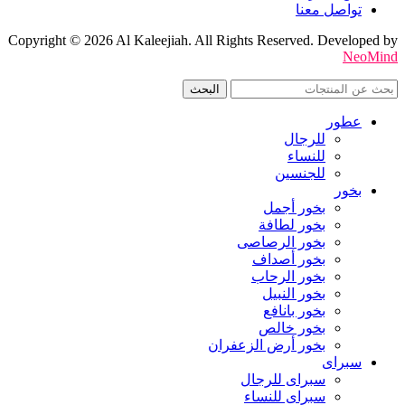
تواصل معنا
Copyright © 2026 Al Kaleejiah. All Rights Reserved. Developed by
NeoMind
البحث
عطور
للرجال
للنساء
للجنسين
بخور
بخور أجمل
بخور لطافة
بخور الرصاصى
بخور أصداف
بخور الرحاب
بخور النبيل
بخور بانافع
بخور خالص
بخور أرض الزعفران
سبراى
سبراى للرجال
سبراى للنساء