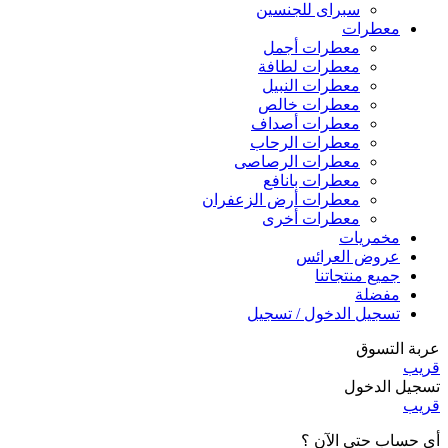
سبراى للجنسين
معطرات
معطرات أجمل
معطرات لطافة
معطرات النبيل
معطرات خالص
معطرات أصداف
معطرات الرحاب
معطرات الرصاصى
معطرات بانافع
معطرات أرض الزعفران
معطرات أخرى
مخمريات
عروض العرائس
جميع منتجاتنا
مفضلة
تسجيل الدخول / تسجيل
عربة التسوق
قريب
تسجيل الدخول
قريب
أي حساب حتى الآن ؟