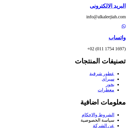
البريد الالكترونى
info@alkaleejiah.com
واتساب
(1697 1754 011) 02+
تصنيفات المنتجات
عطور شرقية
سبراى
بخور
معطرات
معلومات اضافية
الشروط والاحكام
سياسة الخصوصية
عن الشركة