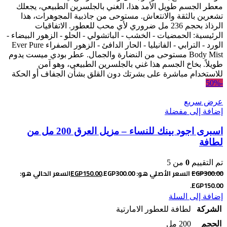
معطر الجسم طويل الأمد هذا، الغني بالجلسرين الطبيعي، يجعلك
تشعرين بالثقة والانتعاش. مستوحى من جاذبية المجوهرات، هذا
الرذاذ بحجم 236 مل ضروري لأي محب للعطور. الاتفاقيات
الرئيسية: الحمضيات - الخشب - الباتشولي - الحلو - الزهور البيضاء -
الورد - الترابي - الفانيليا - الحار الدافئ - الزهور الصفراء Ever Pure
Body Mist مستوحى من النضارة والجمال. عطر بودي ميست يدوم
طويلاً. بخاخ الجسم هذا غني بالجلسرين الطبيعي، وهو آمن
للاستخدام مباشرة على بشرتك دون القلق بشأن الجفاف أو الحكة
-50%
عرض سريع
إضافة إلى مفضلة
اسبرى اجود بينك للنساء – مزيل العرق 200 مل من
لطافة
تم التقييم
0
من 5
300.00
EGP
السعر الأصلي هو: EGP300.00.
150.00
EGP
السعر الحالي هو:
EGP150.00.
إضافة إلى السلة
الشركة
لطافة للعطور الامارتية
الحجم
200 مل