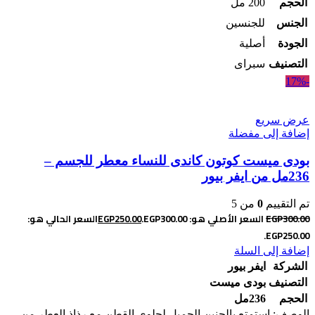
الحجم
200 مل
الجنس
للجنسين
الجودة
أصلية
التصنيف
سبراى
-17%
عرض سريع
إضافة إلى مفضلة
بودى ميست كوتون كاندى للنساء معطر للجسم –
236مل من ايفر بيور
تم التقييم
0
من 5
300.00
EGP
السعر الأصلي هو: EGP300.00.
250.00
EGP
السعر الحالي هو:
EGP250.00.
إضافة إلى السلة
الشركة
ايفر بيور
التصنيف
بودى ميست
الحجم
236مل
الوصف: استمتع بالحنين الجميل لحلوى القطن مع رذاذ العطر من