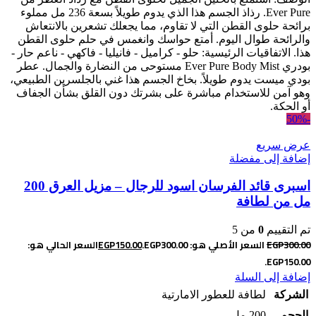
Ever Pure. رذاذ الجسم هذا الذي يدوم طويلاً بسعة 236 مل مملوء
برائحة حلوى القطن التي لا تقاوم، مما يجعلك تشعرين بالانتعاش
والرائحة طوال اليوم. أمتع حواسك وانغمس في حلم حلوى القطن
هذا. الاتفاقيات الرئيسية: حلو - كراميل - فانيليا - فاكهي - ناعم حار -
بودري Ever Pure Body Mist مستوحى من النضارة والجمال. عطر
بودي ميست يدوم طويلاً. بخاخ الجسم هذا غني بالجلسرين الطبيعي،
وهو آمن للاستخدام مباشرة على بشرتك دون القلق بشأن الجفاف
أو الحكة.
-50%
عرض سريع
إضافة إلى مفضلة
اسبرى قائد الفرسان اسود للرجال – مزيل العرق 200
مل من لطافة
تم التقييم
0
من 5
300.00
EGP
السعر الأصلي هو: EGP300.00.
150.00
EGP
السعر الحالي هو:
EGP150.00.
إضافة إلى السلة
الشركة
لطافة للعطور الامارتية
الحجم
200 مل