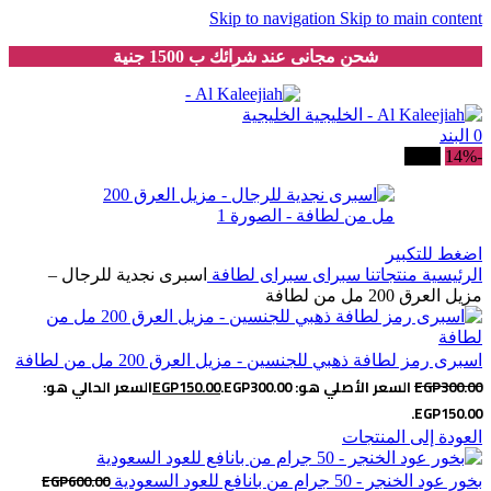
Skip to navigation
Skip to main content
شحن مجانى عند شرائك ب 1500 جنية
0
البند
-14%
بيعت
اضغط للتكبير
الرئيسية
منتجاتنا
سبراى
سبراى لطافة
اسبرى نجدية للرجال –
مزيل العرق 200 مل من لطافة
اسبرى رمز لطافة ذهبي للجنسين - مزيل العرق 200 مل من لطافة
300.00
EGP
السعر الأصلي هو: EGP300.00.
150.00
EGP
السعر الحالي هو:
EGP150.00.
العودة إلى المنتجات
EGP
600.00
بخور عود الخنجر - 50 جرام من بانافع للعود السعودية