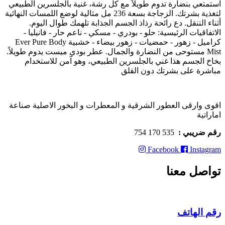
استمتعي بنضارة تدوم طويلاً مع كل رشة، غنية بالجلسرين الطبيعي
لتغذية بشرتك. الزجاجة بسعة 236 مل مثالية لوضع اللمسات النهائية
أثناء التنقل. دع رائحة رذاذ الجسم الجذابة تلهمك طوال اليوم.
الاتفاقيات الرئيسية: حلو - بودري - مسكي - ناعم حار - فانيليا -
كراميل - زهور - حمضيات - زهور بيضاء - خشبية Ever Pure Body
Mist مستوحى من النضارة والجمال. عطر بودي ميست يدوم طويلاً.
بخاخ الجسم هذا غني بالجلسرين الطبيعي، وهو آمن للاستخدام
مباشرة على بشرتك دون القلق
اقوى وارقى العطور الشرقية و المعطرات و البخور الاصلية صناعة
اماراتية
رقم ضريبي :
535 170 754
Facebook
Instagram
تواصل معنا
رقم الهاتف