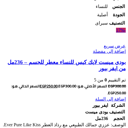
الجنس
للنساء
الجودة
أصلية
التصنيف
سبراى
-17%
عرض سريع
إضافة إلى مفضلة
بودى ميست لايك كيس للنساء معطر للجسم – 236مل
من ايفر بيور
تم التقييم
0
من 5
300.00
EGP
السعر الأصلي هو: EGP300.00.
250.00
EGP
السعر الحالي هو:
EGP250.00.
إضافة إلى السلة
الشركة
ايفر بيور
التصنيف
بودى ميست
الحجم
236مل
الوصف: عززي جمالك الطبيعي مع رذاذ العطر Ever Pure Like Kiss.