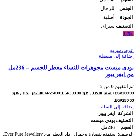
الجنس
للرجال
الجودة
أصلية
التصنيف
سبراى
-17%
عرض سريع
إضافة إلى مفضلة
بودى ميست مجوهرات للنساء معطر للجسم – 236مل
من ايفر بيور
تم التقييم
0
من 5
300.00
EGP
السعر الأصلي هو: EGP300.00.
250.00
EGP
السعر الحالي هو:
EGP250.00.
إضافة إلى السلة
الشركة
ايفر بيور
التصنيف
بودى ميست
الحجم
236مل
الوصف: استمتع بنضارة وجمال رذاذ العطر من Ever Pure Jewellery.