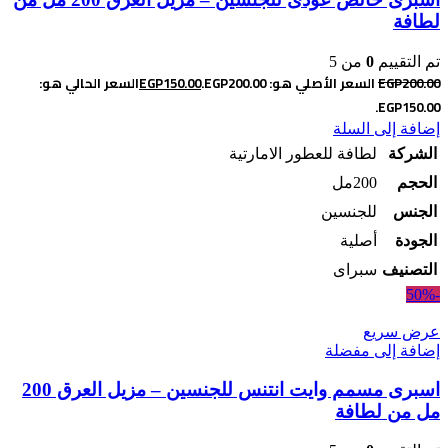
لطافة
تم التقييم
0
من 5
200.00
EGP
السعر الأصلي هو: EGP200.00.
150.00
EGP
السعر الحالي هو:
EGP150.00.
إضافة إلى السلة
الشركة
لطافة للعطور الامارتية
الحجم
200مل
الجنس
للجنسين
الجودة
أصلية
التصنيف
سبراى
-50%
عرض سريع
إضافة إلى مفضلة
اسبرى مسمم وايت انتنس للجنسين – مزيل العرق 200
مل من لطافة