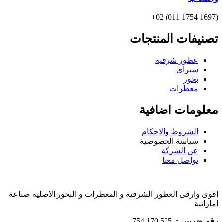
(1697 1754 011) 02+
تصنيفات المنتجات
عطور شرقية
سبراى
بخور
معطرات
معلومات اضافية
الشروط والاحكام
سياسة الخصوصية
عن الشركة
تواصل معنا
اقوى وارقى العطور الشرقية و المعطرات و البخور الاصلية صناعة
اماراتية
رقم ضريبي :
535 170 754