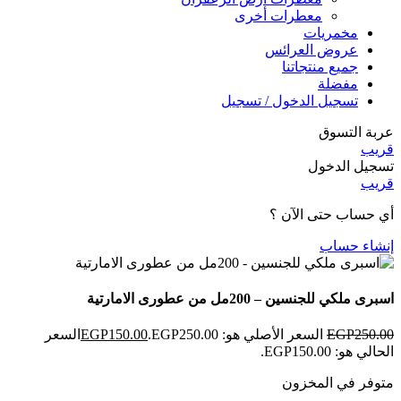
معطرات أخرى
مخمريات
عروض العرائس
جميع منتجاتنا
مفضلة
تسجيل الدخول / تسجيل
عربة التسوق
قريب
تسجيل الدخول
قريب
أي حساب حتى الآن ؟
إنشاء حساب
اسبرى ملكي للجنسين – 200مل من عطورى الامارتية
250.00
EGP
السعر الأصلي هو: EGP250.00.
150.00
EGP
السعر
الحالي هو: EGP150.00.
متوفر في المخزون