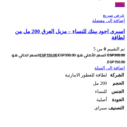
-50%
عرض سريع
إضافة إلى مفضلة
اسبرى اجود بينك للنساء – مزيل العرق 200 مل من
لطافة
تم التقييم
0
من 5
300.00
EGP
السعر الأصلي هو: EGP300.00.
150.00
EGP
السعر الحالي هو:
EGP150.00.
إضافة إلى السلة
الشركة
لطافة للعطور الامارتية
الحجم
200 مل
الجنس
للنساء
الجودة
أصلية
التصنيف
سبراى