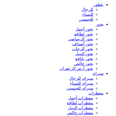
عطور
للرجال
للنساء
للجنسين
بخور
بخور أجمل
بخور لطافة
بخور الرصاصى
بخور أصداف
بخور الرحاب
بخور النبيل
بخور بانافع
بخور خالص
بخور أرض الزعفران
سبراى
سبراى للرجال
سبراى للنساء
سبراى للجنسين
معطرات
معطرات أجمل
معطرات لطافة
معطرات النبيل
معطرات خالص