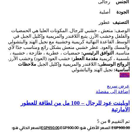
الجنس
رجالى
الجودة
أصلية
التصنيف
عطور
الوصف: منعش ، خشبي للرجال. المكونات العليا هي الحمضيات
والفلفل وخشب الأرز. يتبع اللافندر والمريمية وإكليل الجبل في
الوسط. القاعدة النهائية كريمية وخشبية مع نجيل الهند والبتشولي
والمسك والعود. عطر خشبي منعش بشكل رائع ومناسب جدًا لأي
مناسبة.
التوافق الرئيسي:
حمضيات ، عطرية ، طازجة ، خشبية ،
بلسمية ، كريمية
مقدمة العطر:
خشب العود (العود) وخشب الأرز.
الروائح الوسطى:
اللافندر والمريمية وإكليل الجبل
ملاحظات
أساسية:
نجيل الهند والباتشولي
-28%
عرض سريع
إضافة إلى مفضلة
اوبلينت عود للرجال – 100 مل من لطافة للعطور
الامارتية
تم التقييم
0
من 5
900.00
EGP
السعر الأصلي هو: EGP900.00.
650.00
EGP
السعر الحالي هو: