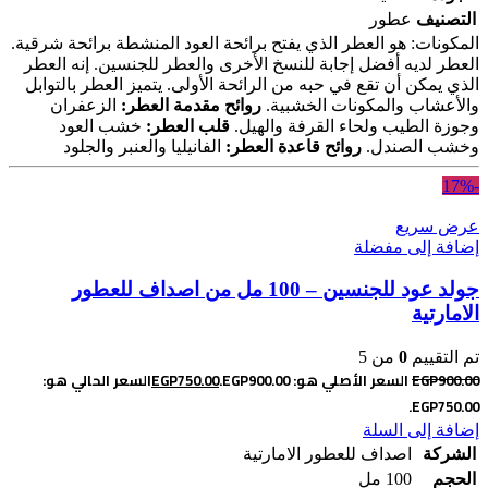
التصنيف
عطور
المكونات: هو العطر الذي يفتح برائحة العود المنشطة برائحة شرقية.
العطر لديه أفضل إجابة للنسخ الأخرى والعطر للجنسين. إنه العطر
الذي يمكن أن تقع في حبه من الرائحة الأولى. يتميز العطر بالتوابل
والأعشاب والمكونات الخشبية.
روائح مقدمة العطر:
الزعفران
وجوزة الطيب ولحاء القرفة والهيل.
قلب العطر:
خشب العود
وخشب الصندل.
روائح قاعدة العطر:
الفانيليا والعنبر والجلود
-17%
عرض سريع
إضافة إلى مفضلة
جولد عود للجنسين – 100 مل من اصداف للعطور
الامارتية
تم التقييم
0
من 5
900.00
EGP
السعر الأصلي هو: EGP900.00.
750.00
EGP
السعر الحالي هو:
EGP750.00.
إضافة إلى السلة
الشركة
اصداف للعطور الامارتية
الحجم
100 مل