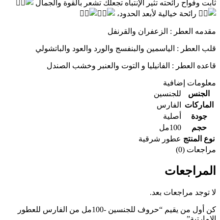
ثابت وفواح رائحته تثير الإنتباه تجعلك تشعر بالقوة والجمال
رائحة خيالية لأبعد الحدود،
مقدمه العطر : الزعفران والقرنفل
قلب العطر : الياسمين والبنفسج والورد والعود والباتشولي
قاعده العطر : الفانيليا و التوت والعنبر وخشب الصندل
معلومات إضافية
الجنس
للجنسين
الماركات
الفارس
جودة
أصلية
حجم
100مل
نوع المنتج
عطور شرقية
مراجعات (0)
المراجعات
لا توجد مراجعات بعد.
كن أول من يقيم “حروف للجنسين -100مل من الفارس للعطور
الامارتية”