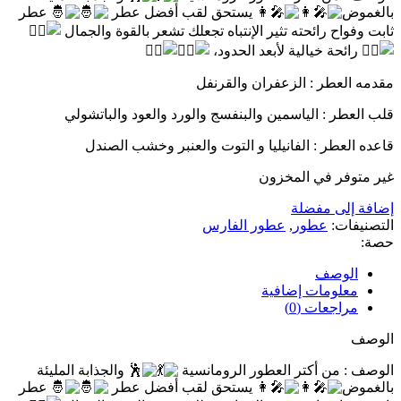
بالغموض
يستحق لقب أفضل عطر
عطر
ثابت وفواح رائحته تثير الإنتباه تجعلك تشعر بالقوة والجمال
رائحة خيالية لأبعد الحدود،
مقدمه العطر : الزعفران والقرنفل
قلب العطر : الياسمين والبنفسج والورد والعود والباتشولي
قاعده العطر : الفانيليا و التوت والعنبر وخشب الصندل
غير متوفر في المخزون
إضافة إلى مفضلة
التصنيفات:
عطور
,
عطور الفارس
حصة:
الوصف
معلومات إضافية
مراجعات (0)
الوصف
الوصف : من أكتر العطور الرومانسية
والجذابة المليئة
بالغموض
يستحق لقب أفضل عطر
عطر