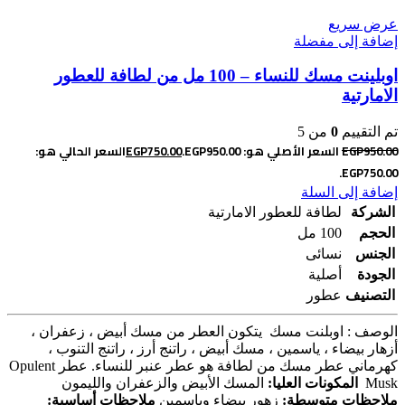
عرض سريع
إضافة إلى مفضلة
اوبلينت مسك للنساء – 100 مل من لطافة للعطور
الامارتية
تم التقييم
0
من 5
950.00
EGP
السعر الأصلي هو: EGP950.00.
750.00
EGP
السعر الحالي هو:
EGP750.00.
إضافة إلى السلة
الشركة
لطافة للعطور الامارتية
الحجم
100 مل
الجنس
نسائى
الجودة
أصلية
التصنيف
عطور
الوصف : اوبلنت مسك يتكون العطر من مسك أبيض ، زعفران ،
أزهار بيضاء ، ياسمين ، مسك أبيض ، راتنج أرز ، راتنج التنوب ،
كهرماني
عطر مسك من لطافة هو عطر عنبر للنساء. عطر Opulent
Musk
المكونات العليا:
المسك الأبيض والزعفران والليمون
ملاحظات متوسطة:
زهور بيضاء وياسمين
ملاحظات أساسية: