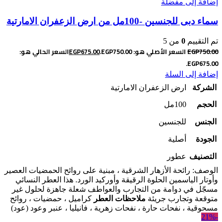
إضافة إلى مفضلة
سماء دبى للجنسين -100مل من ارض الزعفران الامارتية
تم التقييم
0
من 5
750.00
EGP
السعر الأصلي هو: EGP750.00.
675.00
EGP
السعر الحالي هو:
EGP675.00.
إضافة إلى السلة
الشركة
ارض الزعفران الامارتية
الحجم
100مل
الجنس
للجنسين
الجودة
أصلية
التصنيف
عطور
الوصف: رائحة الأزهار الشرقية ، مبنية على روائح الحمضيات العصير
وأوتار الياسمين الحلوة الرقيقة وأوركيد الورد. هذا العطر النسائي
مسجّل في دوامة من التجارب والعواطف شعلة جاهزة لحلول غير
متوقعة وتجارب جريئة
ملاحظات العطر
كراميل ، حمضيات ، روائح
مسحوقية ، نفحات حارة ، نفحات زهرية ، فانيليا ، عنبر وعود (عود)
-21%