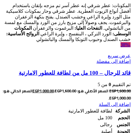
المكونات: عطر شرقي إنه عطر آسر تم مزجه بإتقان باستخدام
أفضل أنواع الزيوت العطرية. عطر شرقي وحار بمكونات كلاسيكية
مثل الورد وإبرة الراعي وخشب الصندل. يفتح بنكهة الزعفران
والبرغموت. يجف وصولاً إلى مزيج بارز من الورد والمسك مع لمسة
من الباتشولي.
النفحات العليا:
البرغموت والزعفران
المكونات
الوسطى:
الورد التركي ، البنفسج ، وإبرة الراعي
الروائح الأساسية:
خشب الصندل وحبوب التونكا والمسك والباتشولي
-38%
عرض سريع
إضافة إلى مفضلة
قائد للرجال – 100 مل من لطافة للعطور الامارتية
تم التقييم
0
من 5
1,600.00
EGP
السعر الأصلي هو: EGP1,600.00.
1,000.00
EGP
السعر الحالي هو:
EGP1,000.00.
إضافة إلى السلة
الشركة
لطافة للعطور الامارتية
الحجم
100 مل
الجنس
رجالى
الجودة
أصلية