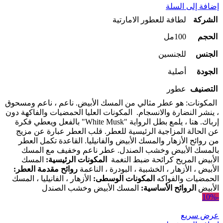
إضافة إلى السلة
الشركة
لطافة للعطور الامارتية
الحجم
100مل
الجنس
للجنسين
الجودة
أصلية
التصنيف
عطور
المكونات: هو عطر مثالي من المسك الأبيض. ناعم ، ناعم ومسحوق
، ينشر النضارة والانسجام.
المكونات العليا الحمضيات والفاكهة دون
إرباك. هنا ، يلمع بطل الرواية "White Musk" بالفعل ويعطي فكرة
عن الحالة المزاجية الرئيسية للعطر. قلب العطر عبارة عن مزيج
من روائح الأزهار والمسك الأبيض والفانيليا. القاعدة تكمل العطر
بالمسك الأبيض وخشب الصندل.
عطر ناعم وخفيف مع المسك
الأبيض المريح كرائحة ضبط النغمة
المكونات الرئيسية:
المسك
الأبيض ، الأزهار ، الخشبية ، البودرة ، الناعمة
روائح مقدمة العطر:
الحمضيات والفواكه
المكونات الوسطى:
الأزهار ، الفانيليا ، المسك
الأبيض
الروائح الأساسية:
المسك الأبيض وخشب الصندل
-10%
عرض سريع