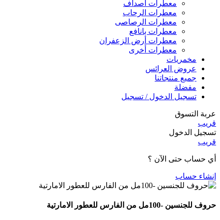
معطرات أصداف
معطرات الرحاب
معطرات الرصاصى
معطرات بانافع
معطرات أرض الزعفران
معطرات أخرى
مخمريات
عروض العرائس
جميع منتجاتنا
مفضلة
تسجيل الدخول / تسجيل
عربة التسوق
قريب
تسجيل الدخول
قريب
أي حساب حتى الآن ؟
إنشاء حساب
حروف للجنسين -100مل من الفارس للعطور الامارتية