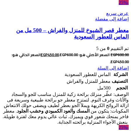
-25%
عرض سريع
إضافة إلى مفضلة
معطر قصر الشيوخ للمنزل والفراش – 500 مل من
الماس للعطور السعودية
تم التقييم
0
من 5
600.00
EGP
السعر الأصلي هو: EGP600.00.
450.00
EGP
السعر الحالي هو:
EGP450.00.
إضافة إلى السلة
الشركة
الماس للعطور السعودية
التصنيف
معطر للمنزل والفراش
الحجم
500مل
الوصف:
عطّر
منزلك برائحة زكية للمنزل مناسب للجو والسجاد
والأثاث وغرف النوم. لتمتزج معطر جو برائحة طبيعية وسريعة فى
ازالة الروائح الكريهة ويملآ الجو بعطر لطيف ويضفى حولك الانتعاش
المكونات: يتكون من
المسك والعود الكمبودي وخشب الجلود
. معطر
فاخر يمنحك شعور قوي ويميزك. ثبات عالي يدوم معك لفترة طويلة.
ينعش الأجواء المنزلية برائحته الجذابة.
-25%