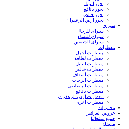
بخور النبيل
بخور بانافع
بخور خالص
بخور أرض الزعفران
سبراى
سبراى للرجال
سبراى للنساء
سبراى للجنسين
معطرات
معطرات أجمل
معطرات لطافة
معطرات النبيل
معطرات خالص
معطرات أصداف
معطرات الرحاب
معطرات الرصاصى
معطرات بانافع
معطرات أرض الزعفران
معطرات أخرى
مخمريات
عروض العرائس
جميع منتجاتنا
مفضلة