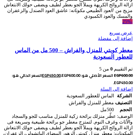
ازالة الروائح الكريهة ويملآ الجو بعطر لطيف ويضفى حولك الانتعاش
مزيج من
العود
الطبيعي
مكوناته
: عاشق العود الصندل والزعفران
والمسك والعود الكمبودي
-25%
عرض سريع
إضافة إلى مفضلة
معطر كويتي للمنزل والفراش – 500 مل من الماس
للعطور السعودية
تم التقييم
0
من 5
600.00
EGP
السعر الأصلي هو: EGP600.00.
450.00
EGP
السعر الحالي هو:
EGP450.00.
إضافة إلى السلة
الشركة
الماس للعطور السعودية
التصنيف
معطر للمنزل والفراش
الحجم
500مل
الوصف:
عطّر
منزلك برائحة زكية للمنزل مناسب للجو والسجاد
والأثاث وغرف النوم. لتمتزج معطر جو برائحة طبيعية وسريعة فى
ازالة الروائح الكريهة ويملآ الجو بعطر لطيف ويضفى حولك الانتعاش
المكونات: معطر منزل كويتي الزهور البيضاء، الباتشولي، الزعفران،