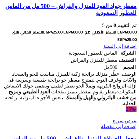
معطر جواد العود للمنزل والفراش – 500 مل من الماس
للعطور السعودية
تم التقييم
0
من 5
600.00
EGP
السعر الأصلي هو: EGP600.00.
425.00
EGP
السعر الحالي هو:
EGP425.00.
إضافة إلى السلة
الشركة
الماس للعطور السعودية
التصنيف
معطر للمنزل والفراش
الحجم
500مل
الوصف:
عطّر
منزلك برائحة زكية للمنزل مناسب للجو والسجاد
والأثاث وغرف النوم. لتمتزج معطر جو برائحة طبيعية وسريعة فى
ازالة الروائح الكريهة ويملآ الجو بعطر لطيف ويضفى حولك الانتعاش
المكونات:معطر يقاوم بمعطر يتميز بنفحات
العود الطبيعي ومزيج
من خشب الباترولي والهيل والمسك
. ينعش الأجواء المنزلية برائحته
الجذابة.
-25%
عرض سريع
إضافة إلى مفضلة
معطر الضيافة للمنزل والفراش – 500 مل من الماس