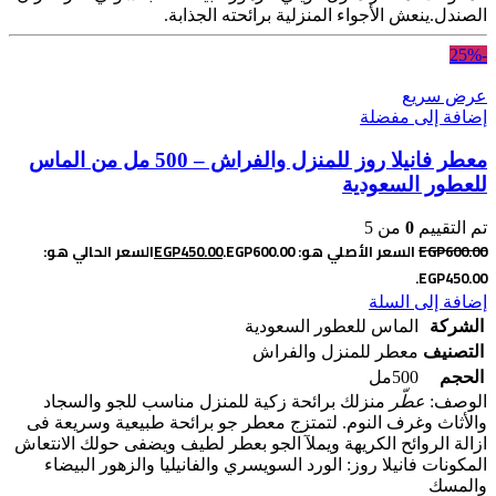
الصندل.ينعش الأجواء المنزلية برائحته الجذابة.
-25%
عرض سريع
إضافة إلى مفضلة
معطر فانيلا روز للمنزل والفراش – 500 مل من الماس
للعطور السعودية
تم التقييم
0
من 5
600.00
EGP
السعر الأصلي هو: EGP600.00.
450.00
EGP
السعر الحالي هو:
EGP450.00.
إضافة إلى السلة
الشركة
الماس للعطور السعودية
التصنيف
معطر للمنزل والفراش
الحجم
500مل
الوصف:
عطّر
منزلك برائحة زكية للمنزل مناسب للجو والسجاد
والأثاث وغرف النوم. لتمتزج معطر جو برائحة طبيعية وسريعة فى
ازالة الروائح الكريهة ويملآ الجو بعطر لطيف ويضفى حولك الانتعاش
المكونات فانيلا روز: الورد السويسري والفانيليا والزهور البيضاء
والمسك