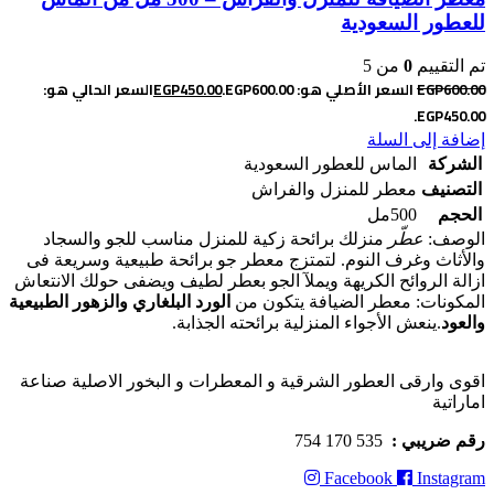
للعطور السعودية
تم التقييم
0
من 5
600.00
EGP
السعر الأصلي هو: EGP600.00.
450.00
EGP
السعر الحالي هو:
EGP450.00.
إضافة إلى السلة
الشركة
الماس للعطور السعودية
التصنيف
معطر للمنزل والفراش
الحجم
500مل
الوصف:
عطّر
منزلك برائحة زكية للمنزل مناسب للجو والسجاد
والأثاث وغرف النوم. لتمتزج معطر جو برائحة طبيعية وسريعة فى
ازالة الروائح الكريهة ويملآ الجو بعطر لطيف ويضفى حولك الانتعاش
المكونات: معطر الضيافة يتكون من
الورد البلغاري والزهور الطبيعية
والعود
.ينعش الأجواء المنزلية برائحته الجذابة.
اقوى وارقى العطور الشرقية و المعطرات و البخور الاصلية صناعة
اماراتية
رقم ضريبي :
535 170 754
Facebook
Instagram