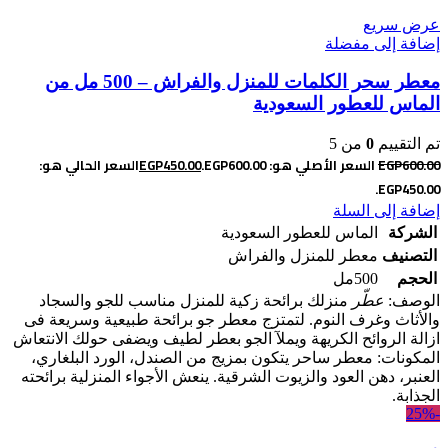
عرض سريع
إضافة إلى مفضلة
معطر سحر الكلمات للمنزل والفراش – 500 مل من
الماس للعطور السعودية
تم التقييم
0
من 5
600.00
EGP
السعر الأصلي هو: EGP600.00.
450.00
EGP
السعر الحالي هو:
EGP450.00.
إضافة إلى السلة
الشركة
الماس للعطور السعودية
التصنيف
معطر للمنزل والفراش
الحجم
500مل
الوصف:
عطّر
منزلك برائحة زكية للمنزل مناسب للجو والسجاد
والأثاث وغرف النوم. لتمتزج معطر جو برائحة طبيعية وسريعة فى
ازالة الروائح الكريهة ويملآ الجو بعطر لطيف ويضفى حولك الانتعاش
المكونات: معطر ساحر يتكون بمزيج من الصندل، الورد البلغاري،
العنبر، دهن العود والزيوت الشرقية. ينعش الأجواء المنزلية برائحته
الجذابة.
-25%