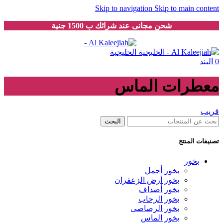
Skip to navigation
Skip to main content
شحن مجانى عند شرائك ب 1500 جنية
0
البند
معطرات الماس
قريب
البحث
تصنيفات المنتج
بخور
بخور أجمل
بخور أرض الزعفران
بخور أصداف
بخور الرحاب
بخور الرصاصى
بخور الماس