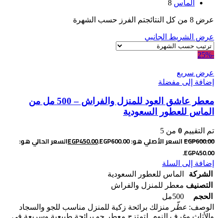
الماس
8
عرض ⁦8⁩ من كل النتائج
تم الفرز حسب الشهرة
عرض الشريط الجانبي
-25%
عرض سريع
إضافة إلى مفضلة
معطر عاشق العود للمنزل والفراش – 500 مل من
الماس للعطور السعودية
تم التقييم
0
من 5
600.00
EGP
السعر الأصلي هو: EGP600.00.
450.00
EGP
السعر الحالي هو:
EGP450.00.
إضافة إلى السلة
الشركة
الماس للعطور السعودية
التصنيف
معطر للمنزل والفراش
الحجم
500مل
الوصف:
عطّر
منزلك برائحة زكية للمنزل مناسب للجو والسجاد
والأثاث وغرف النوم. لتمتزج معطر جو برائحة طبيعية وسريعة فى