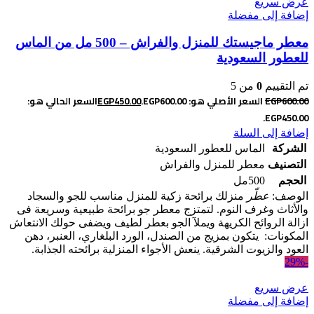
عرض سريع
إضافة إلى مفضلة
معطر ماجيستك للمنزل والفراش – 500 مل من الماس
للعطور السعودية
تم التقييم
0
من 5
600.00
EGP
السعر الأصلي هو: EGP600.00.
450.00
EGP
السعر الحالي هو:
EGP450.00.
إضافة إلى السلة
الشركة
الماس للعطور السعودية
التصنيف
معطر للمنزل والفراش
الحجم
500مل
الوصف:
عطّر
منزلك برائحة زكية للمنزل مناسب للجو والسجاد
والأثاث وغرف النوم. لتمتزج معطر جو برائحة طبيعية وسريعة فى
ازالة الروائح الكريهة ويملآ الجو بعطر لطيف ويضفى حولك الانتعاش
المكونات: يتكون بمزيج من الصندل، الورد البلغاري، العنبر، دهن
العود والزيوت الشرقية. ينعش الأجواء المنزلية برائحته الجذابة.
-29%
عرض سريع
إضافة إلى مفضلة