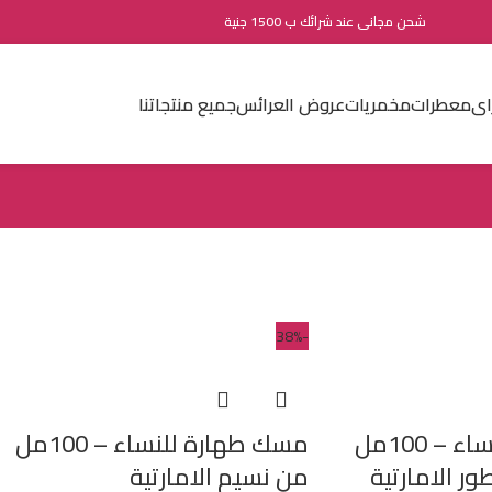
شحن مجانى عند شرائك ب 1500 جنية
اى
معطرات
مخمريات
عروض العرائس
جميع منتجاتنا
-38%
مسك فانيليا للنساء – 100مل
مسك طهارة للنساء – 100مل
ر الامارتية
من نسيم الامارتية