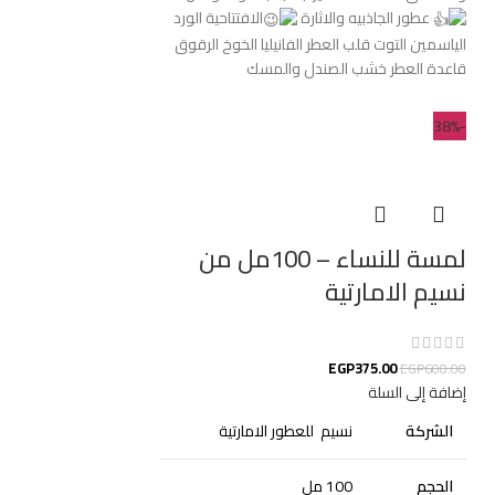
عطور الجاذبيه والاثارة
الافتتاحية الورد
الياسمين التوت قلب العطر الفانيليا الخوخ الرقوق
قاعدة العطر خشب الصندل والمسك
-38%
لمسة للنساء – 100مل من
نسيم الامارتية
EGP
375.00
EGP
600.00
إضافة إلى السلة
الشركة
نسيم للعطور الامارتية
الحجم
100 مل