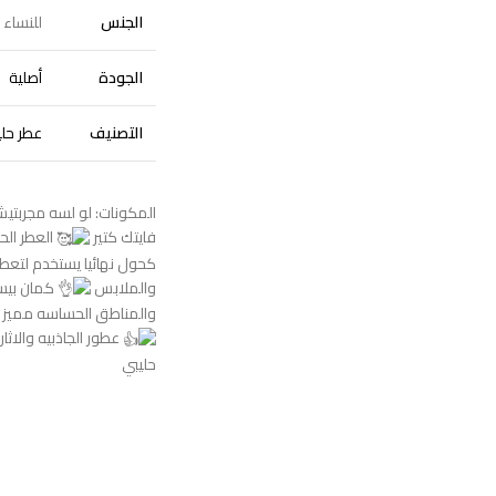
الجنس
للنساء
الجودة
أصلية
التصنيف
عطر حلي
المكونات: لو لسه مجربتيش 
فايتك كتير
العطر الح
كحول نهائيا يستخدم لتعط
والملابس
كمان بيس
والمناطق الحساسه مميز جد
عطور الجاذبيه والاثا
حليبي