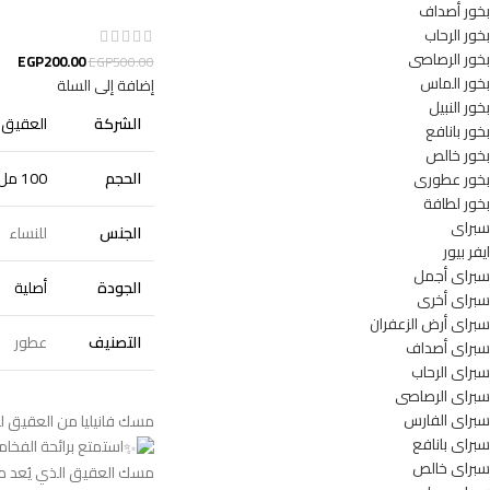
بخور أصداف
بخور الرحاب
بخور الرصاصى
EGP
200.00
EGP
500.00
بخور الماس
إضافة إلى السلة
بخور النبيل
الشركة
العقيق ل
بخور بانافع
بخور خالص
الحجم
100 مل
بخور عطورى
بخور لطافة
سبراى
الجنس
للنساء
ايفر بيور
سبراى أجمل
الجودة
أصلية
سبراى أخرى
سبراى أرض الزعفران
التصنيف
عطور
سبراى أصداف
سبراى الرحاب
سبراى الرصاصى
سبراى الفارس
مسك فانيليا من العقيق لل
سبراى بانافع
استمتع برائحة الفخام
سبراى خالص
مسك العقيق الذي يُعد م