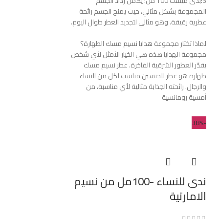
3:بدى ميست 100 مل: يكمل رذاذ الجسم
المجموعة بشكل مثالي، حيث يمنح الجسم رائحة
عطرية رقيقة. وهو مثالي لتجديد العطر طوال اليوم.
لماذا تختار مجموعة هدايا نسيم مسك الطهارة؟
مجموعة الهدايا هذه هي الخيار الأمثل لأي شخص
يقدّر العطور الشرقية الفاخرة. عطر نسيم مسك
طهارة هو عطر للجنسين مناسب لكل من النساء
والرجال. رائحته الجذابة مثالية لأي مناسبة، من
أمسية رومانسية
-38%
ندى للنساء -100مل من نسيم
الامارتية