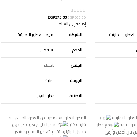
EGP
375.00
EGP
600.00
إضافة إلى السلة
لعطور الامارتية
الشركة
نسيم للعطور الامارتية
الحجم
100 مل
الجنس
للنساء
الجودة
أصلية
التصنيف
عطر حليبي
عطور الامارتية
المكونات: لو لسه مجربتيش العطور الحليبي يبقا
فايتك كتير
العطر الحليبي هو عطر بدون
ة والأناقة
مع عطر
كحول نهائيا يستخدم لتعطير الجسم والشعر
ن بين أجمل وأرقى