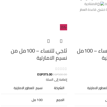
رة
الافتتاحية
ا خشبي قاعدة العطر
-25%
مسك طهارة للنساء – 100مل
ثلجي للنساء – 100مل من
ية
نسيم الامارتية
EGP
375.00
EGP
500.00
إضافة إلى السلة
عطور الامارتية
الشركة
نسيم للعطور الامارتية
الحجم
100 مل