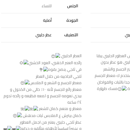
الجنس
للنساء
الجودة
أصلية
بي
التصنيف
عطر حليبي
العطور الحليبي يبقا
العطر الحليبي
ليبي هو عطر بدون
رائحه العنبر الذهبي، العود الخشبي
ير الجسم والشعر
في ثلجي ينضح بقوه
تخدم ك معطر للجسم
ثلجي الجاذبيه من خلال العطر
ا بالثبات والفواحان
معطر للجسم و الشعر و الملابس
رة
مسك طهارة
معطر رائع للجسم لأنه ١٠٠٪ خالي من الكحول و
بيدي نعومه للجسم و لمعه فظيعه و رائحه تدوم
٢٤ ساعه
معطر و منعم كمان للشعر
كمان بيترش ع الملابس ثبات مدهش
عطر ثلجي حليبي يعتبر من اجمل العطور
و عنصرآ اساسيآ لأطلاله متألقه و جذابه