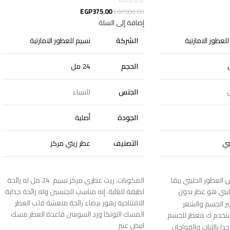
EGP
375.00
EGP
600.00
إضافة إلى السلة
لعطور الامارتية
الشركة
نسيم للعطور الامارتية
الحجم
24 مل
الجنس
للنساء
الجودة
أصلية
بي
التصنيف
عطر زيتي مركز
العطور الحليبي يبقا
المكونات: زيت عطري مركز نسيم 24 مل له رائحة
ليبي هو عطر بدون
لطيفة للغاية. إنه مناسب للجنسين وله رائحة جذابة
الافتتاحية زهور بيضاء رائحة منعشة قلب العطر
ير الجسم والشعر
المسك التونكا ورد السوسن قاعدة العطر مسك
تخدم ك معطر للجسم
ابيض عنبر
ا بالثبات والفواحان