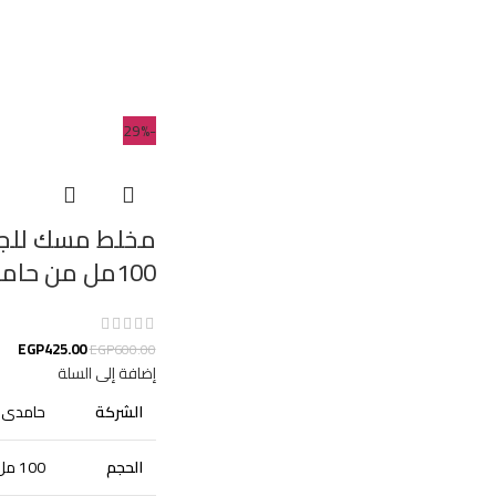
-29%
مخلط مسك للج
100مل من حامدى الامارتية
EGP
425.00
EGP
600.00
إضافة إلى السلة
الشركة
حامدى ل
الحجم
100 مل