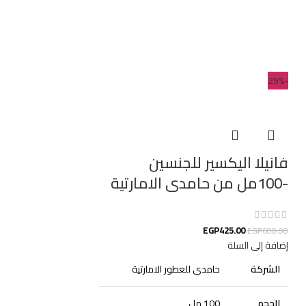
-29%
فانيلا اليكسير للجنسين
-100مل من حامدى الامارتية
EGP
425.00
EGP
600.00
إضافة إلى السلة
الشركة
حامدى للعطور الامارتية
الحجم
100 مل