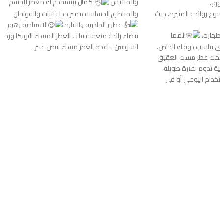
والملابس
كمان بيستخدم ك معطر للجسم
وق.
وع روائحه المثيرة، حيث
والمناطق الحساسه مميز جدا بالثبات والفواحان
عطور الجاذبيه والاثارة
الافتتاحية زهور
طهارة،
ال
مما
بيضاء رائحة منعشة قلب العطر المسك التونكا ورد
 التي تناسب ذوقك الخاص.
السوسن قاعدة العطر مسك ابيض عنبر
يمنحك عطر مسك العقيق
ة تدوم لفترة طويلة،
استخدام اليومي أو في