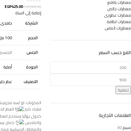
معطرات بانافع
EGP
425.00
EGP
600.00
معطرات خالص
إضافة إلى السلة
معطرات عطورى
معطرات لطافة
الشركة
حامدى ل
معطررات الماس
الحجم
100 مل
الفرز حسب السعر
الجنس
للجنسين
الجودة
أصلية
التصنيف
عطر حلي
تصفية
المكونات: لو لسه مجربتيش 
فايتك كتير
العطر الح
العلامات التجارية
كحول نهائيا يستخدم لتعط
والملابس
كمان بيس
نسيم
30
والمناطق الحساسه مميز جد