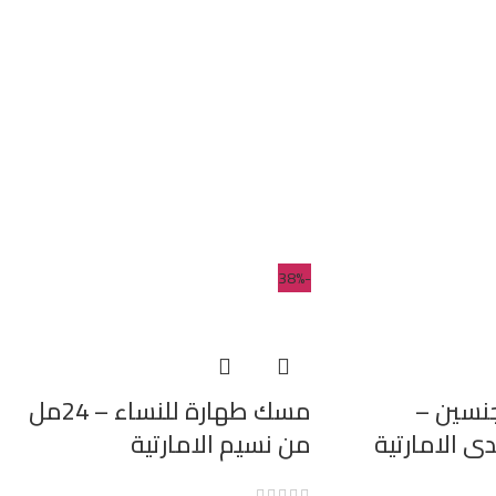
-38%
نسين –
مسك طهارة للنساء – 24مل
من نسيم الامارتية