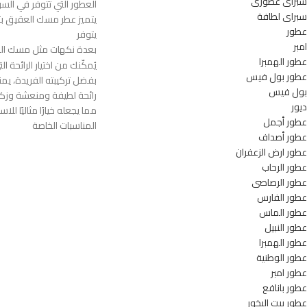
سبراى عطورى
العطور التي تتوفر في الس
سبراى لطافة
يتميز عطر مسك العقيق بتن
عطور
يتوفر
امبر
بعدة نكهات مثل مسك ال
عطور الهمبرا
يُمكّنك من اختيار الرائحة
عطور بول فيس
بفضل تركيبته الفريدة، 
بول فيس
رائحة لطيفة ومنعشة وزكي
ديور
مما يجعله خيارًا مثاليًا لل
عطور أجمل
المناسبات الخاصة
عطور أصداف
عطور ارض الزعفران
عطور الرحاب
عطور الرصاصى
عطور الفارس
عطور الماس
عطور النبيل
عطور الهمبرا
عطور الوطنية
عطور امبر
عطور بانافع
عطور بيت البخور