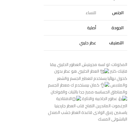
الجنس
للنساء
الجودة
أصلية
التصنيف
عطر حليبي
المكونات: لو لسه مجربتيش العطور الحليبي يبقا
فايتك كتير
العطر الحليبي هو عطر بدون
كحول نهائيا يستخدم لتعطير الجسم والشعر
والملابس
كمان بيستخدم ك معطر للجسم
والمناطق الحساسه مميز جدا بالثبات والفواحان
عطور الجاذبيه والاثارة
الافتتاحية
البرغموت الماندرين التفاح قلب العطر جاردينيا
ياسمين زنبق الوادى قاعدة العطر خشب الصندل
الباتشولى المسك