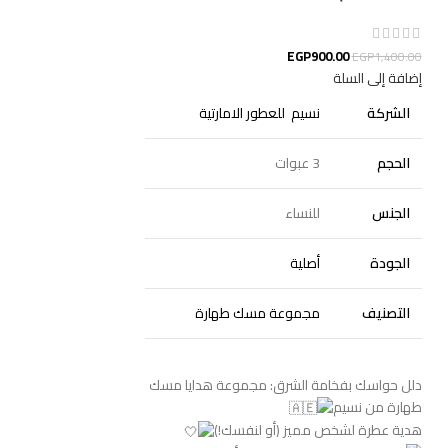
EGP
900.00
EGP
1,400.00
إضافة إلى السلة
الشركة
نسيم للعطور الامارتية
الحجم
3 عبوات
الجنس
للنساء
الجودة
أصلية
التصنيف
مجموعة مسك طهارة
دلل حواسك بفخامة الشرق: مجموعة هدايا مسك
طهارة من نسيم
هدية عطرة لشخص مميز (أو لنفسك!)