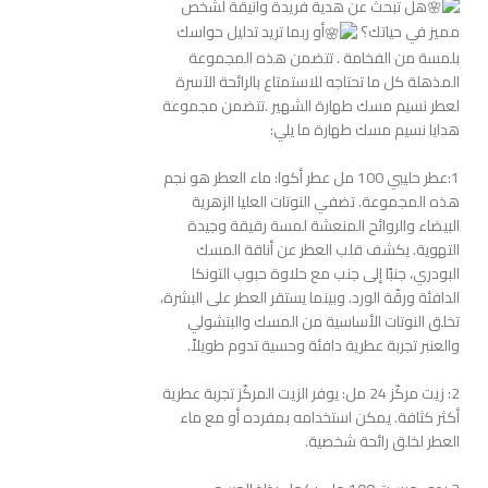
هل تبحث عن هدية فريدة وأنيقة لشخص
مميز في حياتك؟
أو ربما تريد تدليل حواسك
بلمسة من الفخامة . تتضمن هذه المجموعة
المذهلة كل ما تحتاجه للاستمتاع بالرائحة الآسرة
لعطر نسيم مسك طهارة الشهير .تتضمن مجموعة
هدايا نسيم مسك طهارة ما يلي:
1:عطر حليبي 100 مل عطر أكوا: ماء العطر هو نجم
هذه المجموعة. تضفي النوتات العليا الزهرية
البيضاء والروائح المنعشة لمسة رقيقة وجيدة
التهوية. يكشف قلب العطر عن أناقة المسك
البودري، جنبًا إلى جنب مع حلاوة حبوب التونكا
الدافئة ورقّة الورد. وبينما يستقر العطر على البشرة،
تخلق النوتات الأساسية من المسك والبتشولي
والعنبر تجربة عطرية دافئة وحسية تدوم طويلاً.
2: زيت مركّز 24 مل: يوفر الزيت المركّز تجربة عطرية
أكثر كثافة. يمكن استخدامه بمفرده أو مع ماء
العطر لخلق رائحة شخصية.