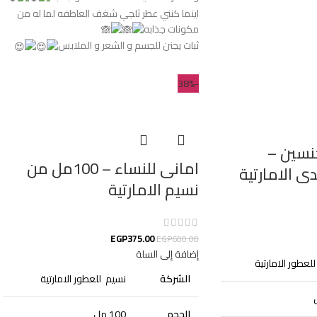
اينما كنتي عطر ثلجي شغف العاطفه لما له من
مكونات جذابه
ثبات يجنن للجسم و الشعر و الملابس
-38%
نسين –
امانى للنساء – 100مل من
نسيم الامارتية
EGP
375.00
EGP
600.00
إضافة إلى السلة
لعطور الامارتية
الشركة
نسيم للعطور الامارتية
الحجم
100 مل