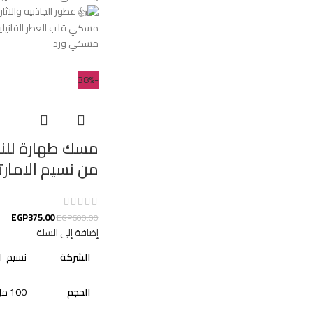
عطور الجاذبيه والاثا
مسكي قلب العطر الفانيلي
مسكي ورد
-38%
من نسيم الامارت
EGP
375.00
EGP
600.00
إضافة إلى السلة
الشركة
نسيم لل
الحجم
100 مل