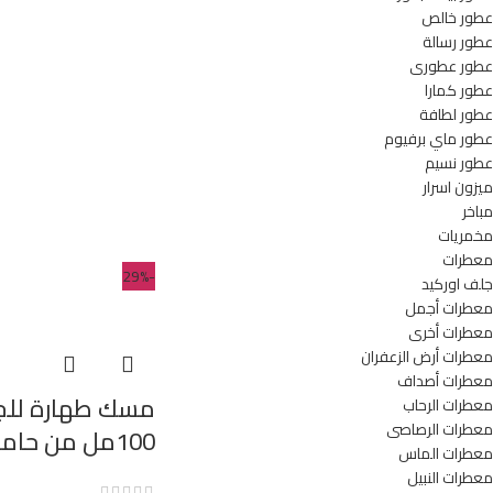
عطور خالص
عطور رسالة
عطور عطورى
عطور كمارا
عطور لطافة
عطور ماي برفيوم
عطور نسيم
ميزون اسرار
مباخر
مخمريات
معطرات
-29%
جلف اوركيد
معطرات أجمل
معطرات أخرى
معطرات أرض الزعفران
معطرات أصداف
مسك طهارة للج
معطرات الرحاب
معطرات الرصاصى
100مل من حامدى الامارتية
معطرات الماس
معطرات النبيل