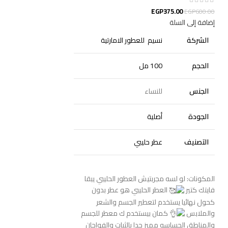
EGP
375.00
EGP
600.00
إضافة إلى السلة
الشركة
نسيم للعطور الامارتية
الحجم
100 مل
الجنس
للنساء
الجودة
أصلية
التصنيف
عطر حليبي
المكونات: لو لسه مجربتيش العطور الحليبي يبقا
فايتك كتير
العطر الحليبي هو عطر بدون
كحول نهائيا يستخدم لتعطير الجسم والشعر
والملابس
كمان بيستخدم ك معطر للجسم
والمناطق الحساسه مميز جدا بالثبات والفواحان